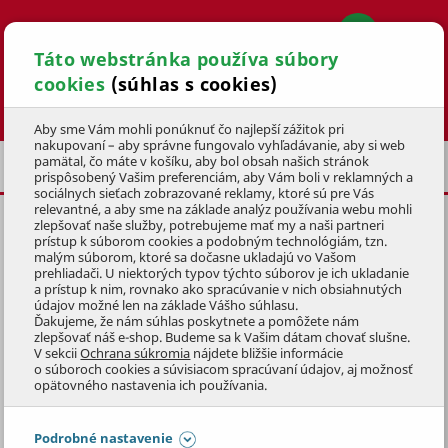
Táto webstránka používa súbory
cookies
(súhlas s cookies)
Hľadať
Aby sme Vám mohli ponúknuť čo najlepší zážitok pri
nakupovaní – aby správne fungovalo vyhľadávanie, aby si web
pamätal, čo máte v košíku, aby bol obsah našich stránok
SUPERPRÉMIOVÉ STARVITA
prispôsobený Vašim preferenciám, aby Vám boli v reklamných a
sociálnych sieťach zobrazované reklamy, ktoré sú pre Vás
relevantné, a aby sme na základe analýz používania webu mohli
zlepšovať naše služby, potrebujeme mať my a naši partneri
STARVITA GRANULE PRE
prístup k súborom cookies a podobným technológiám, tzn.
KASTROVANÉ MAČKY
1,5kg
malým súborom, ktoré sa dočasne ukladajú vo Vašom
prehliadači. U niektorých typov týchto súborov je ich ukladanie
a prístup k nim, rovnako ako spracúvanie v nich obsiahnutých
KÓD: 2KRM2041
údajov možné len na základe Vášho súhlasu.
Ďakujeme, že nám súhlas poskytnete a pomôžete nám
zlepšovať náš e-shop. Budeme sa k Vašim dátam chovať slušne.
Preskočiť sekciu
V sekcii
Ochrana súkromia
nájdete bližšie informácie
o súboroch cookies a súvisiacom spracúvaní údajov, aj možnosť
opätovného nastavenia ich používania.
Podrobné nastavenie