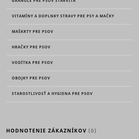
GRANULE PRE PSOV STARVITA
relevant
advertise
based on 
VITAMÍNY A DOPLNKY STRAVY PRE PSY A MAČKY
visitor's
preferenc
MAŠKRTY PRE PSOV
Used to t
visitors o
multiple
HRAČKY PRE PSOV
websites, 
order to
ttcsid
TikTok
present
VODÍTKA PRE PSOV
relevant
advertise
based on 
OBOJKY PRE PSOV
visitor's
preferenc
Tracks th
STAROSTLIVOSŤ A HYGIENA PRE PSOV
conversio
between t
user and 
advertise
banners o
ttcsid_#
TikTok
website - 
serves to
HODNOTENIE ZÁKAZNÍKOV
(0)
optimise 
relevance