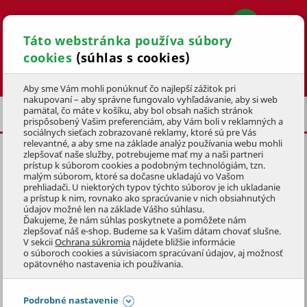
Táto webstránka používa súbory
cookies
(súhlas s cookies)
Hľadať
Aby sme Vám mohli ponúknuť čo najlepší zážitok pri
nakupovaní – aby správne fungovalo vyhľadávanie, aby si web
pamätal, čo máte v košíku, aby bol obsah našich stránok
SUPERPRÉMIOVÉ KRMIVO STARVITA
prispôsobený Vašim preferenciám, aby Vám boli v reklamných a
sociálnych sieťach zobrazované reklamy, ktoré sú pre Vás
relevantné, a aby sme na základe analýz používania webu mohli
zlepšovať naše služby, potrebujeme mať my a naši partneri
STARVITA KONZERVA PRE PSOV
prístup k súborom cookies a podobným technológiám, tzn.
HOVÄDZIE MONOPROTEIN
400g
malým súborom, ktoré sa dočasne ukladajú vo Vašom
prehliadači. U niektorých typov týchto súborov je ich ukladanie
a prístup k nim, rovnako ako spracúvanie v nich obsiahnutých
KÓD: 2KRM1265
údajov možné len na základe Vášho súhlasu.
Ďakujeme, že nám súhlas poskytnete a pomôžete nám
zlepšovať náš e-shop. Budeme sa k Vašim dátam chovať slušne.
Preskočiť sekciu
NOVINKA
V sekcii
Ochrana súkromia
nájdete bližšie informácie
o súboroch cookies a súvisiacom spracúvaní údajov, aj možnosť
opätovného nastavenia ich používania.
Podrobné nastavenie