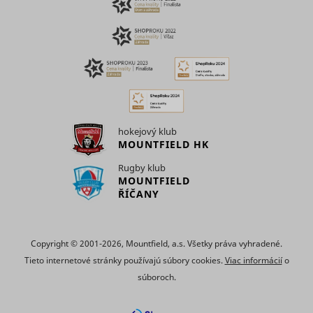
__rtbh.uid
RTB House
informatio
used in or
optimize 
relevance
advertise
on the web
Used to id
the visitor
across vis
and devic
This allow
hokejový klub
website t
MOUNTFIELD HK
present t
visitor wit
Rugby klub
relevant
MOUNTFIELD
um
Teads
advertise
ŘÍČANY
The servic
provided 
third part
advertise
Copyright © 2001-2026, Mountfield, a.s. Všetky práva vyhradené.
hubs, whi
facilitate 
Tieto internetové stránky používajú súbory cookies.
Viac informácií
o
time biddi
súboroch.
advertiser
Enables t
visitor to