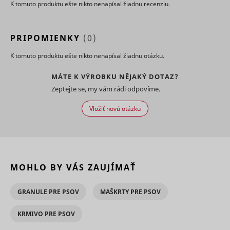
K tomuto produktu ešte nikto nenapísal žiadnu recenziu.
the
advertise
on the web
Collects
PRIPOMIENKY
(0)
statistical
related to
K tomuto produktu ešte nikto nenapísal žiadnu otázku.
user's we
visits, suc
MÁTE K VÝROBKU NĚJAKÝ DOTAZ?
the numbe
visits, av
Zeptejte se, my vám rádi odpovíme.
time spen
the websi
Vložiť novú otázku
what pag
have bee
loaded. T
purpose is
segment 
website's
MOHLO BY VÁS ZAUJÍMAŤ
according
SL_L_23361dd035530_SID
Smartlook
factors su
demograp
GRANULE PRE PSOV
MAŠKRTY PRE PSOV
and
geographi
location, i
KRMIVO PRE PSOV
order to 
media an