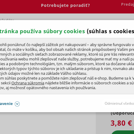
Preda
Potrebujete poradiť?
tránka používa súbory cookies
(súhlas s cookies
Spálňa
Jedáleň
Elektrobicykle
Vína
Pre deti
li ponúknuť čo najlepší zážitok pri nakupovaní – aby správne fungovalo v
tal, čo máte v košíku, aby bol obsah našich stránok prispôsobený Vašim pr
amných a sociálnych sieťach zobrazované reklamy, ktoré sú pre Vás relevant
Kliešte
používania webu mohli zlepšovať naše služby, potrebujeme mať my a naši pa
ies a podobným technológiám, tzn. malým súborom, ktoré sa dočasne ukl
iektorých typov týchto súborov je ich ukladanie a prístup k nim, rovnako a
tých údajov možné len na základe Vášho súhlasu.
,
200 mm
ám súhlas poskytnete a pomôžete nám zlepšovať náš e-shop. Budeme sa k
 sekcii
Ochrana súkromia
nájdete bližšie informácie o súboroch cookies a s
ov, aj možnosť opätovného nastavenia ich používania.
avenie
Odmietnuť všetko
(Odporúča
SÚHLASY AJ S DETAILMI
3,80 €
aby naše stránky mohli fungovať
Vždy 