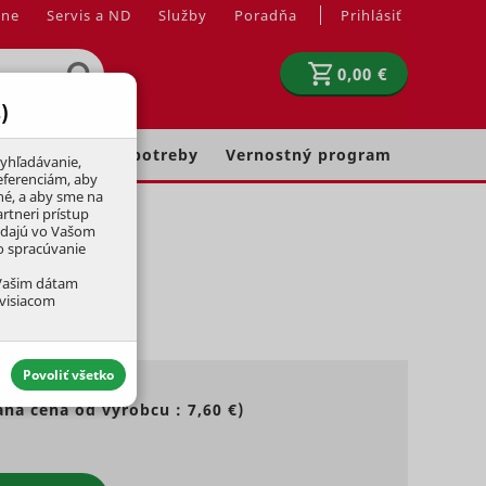
jne
Servis a ND
Služby
Poradňa
Prihlásiť
0,00 €
)
Chovateľské potreby
Vernostný program
yhľadávanie,
eferenciám, aby
né, a aby sme na
rtneri prístup
adajú vo Vašom
ko spracúvanie
 Vašim dátam
úvisiacom
Povoliť všetko
ná cena od výrobcu :
7,60 €
)
aktívny