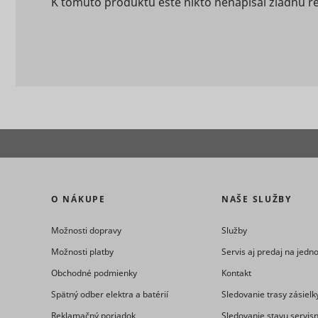
K tomuto produktu ešte nikto nenapísal žiadnu r
eventStr
tt_appInfo
__cf_bm [x
cart_remi
hjViewpor
cart_remi
tt_pixel_s
checkedSt
O NÁKUPE
NAŠE SLUŽBY
Možnosti dopravy
Služby
lastVisite
Možnosti platby
Servis aj predaj na jed
Obchodné podmienky
Kontakt
Spätný odber elektra a batérií
Sledovanie trasy zásielk
tt_session
Reklamačný poriadok
Sledovanie stavu servis