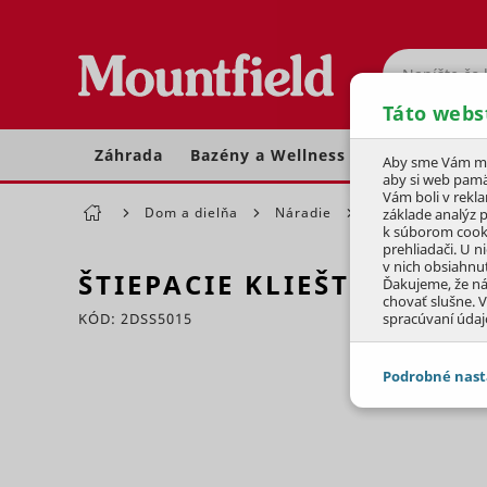
Hľadať
Táto webs
Záhrada
Bazény a Wellness
Dom a dielňa
Aby sme Vám moh
aby si web pamä
Vám boli v rekl
Dom a dielňa
Náradie
Ručné náradie
základe analýz 
k súborom cook
prehliadači. U n
v nich obsiahnu
ŠTIEPACIE KLIEŠTE ČELNÉ
Ďakujeme, že n
chovať slušne. V
KÓD: 2DSS5015
spracúvaní údaj
Preskočiť sekciu
Podrobné nast
JEDNOTLIVÉ 
Potrebné - 