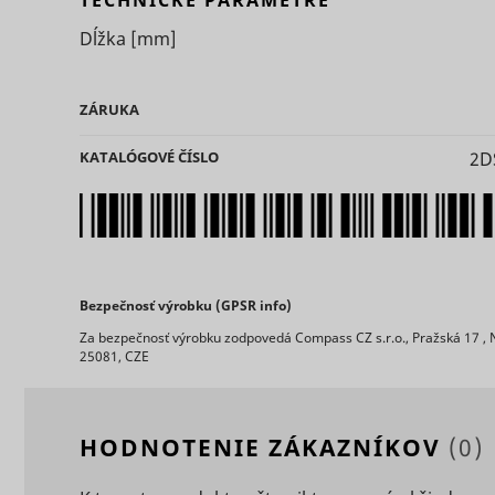
TECHNICKÉ PARAMETRE
Dĺžka
[mm]
ZÁRUKA
KATALÓGOVÉ ČÍSLO
2D
ts
persooEnv
uuid2
persooSes
Bezpečnosť výrobku (GPSR info)
persooVid
hjActiveV
Za bezpečnosť výrobku zodpovedá Compass CZ s.r.o., Pražská 17 , 
test_cooki
25081, CZE
XANDR_P
daktelaWe
HODNOTENIE ZÁKAZNÍKOV
(0)