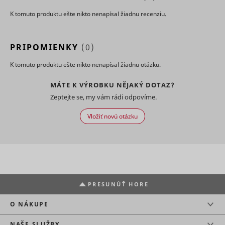
use of
K tomuto produktu ešte nikto nenapísal žiadnu recenziu.
embedde
services.
Collects d
on visitor
PRIPOMIENKY
(0)
behaviour
multiple
K tomuto produktu ešte nikto nenapísal žiadnu otázku.
websites, 
order to
MÁTE K VÝROBKU NĚJAKÝ DOTAZ?
present 
relevant
Zeptejte se, my vám rádi odpovíme.
_uetsid
Microsoft
advertise
This also 
Vložiť novú otázku
the websit
limit the
number o
times that
are shown
same
advertise
Used to t
PRESUNÚŤ HORE
visitors o
multiple
O NÁKUPE
websites, 
order to
_uetvid
Microsoft
present
NAŠE SLUŽBY