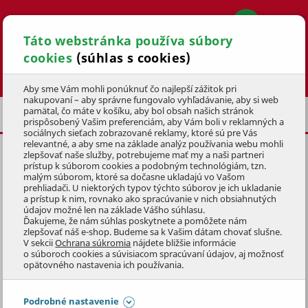
Táto webstránka používa súbory
cookies
(súhlas s cookies)
Hľadať
Aby sme Vám mohli ponúknuť čo najlepší zážitok pri
nakupovaní – aby správne fungovalo vyhľadávanie, aby si web
pamätal, čo máte v košíku, aby bol obsah našich stránok
ZÁHRADA
BANDASKY
prispôsobený Vašim preferenciám, aby Vám boli v reklamných a
sociálnych sieťach zobrazované reklamy, ktoré sú pre Vás
relevantné, a aby sme na základe analýz používania webu mohli
zlepšovať naše služby, potrebujeme mať my a naši partneri
STOP VENTIL NA OLEJ
prístup k súborom cookies a podobným technológiám, tzn.
malým súborom, ktoré sa dočasne ukladajú vo Vašom
KÓD: 1PHM9010
prehliadači. U niektorých typov týchto súborov je ich ukladanie
a prístup k nim, rovnako ako spracúvanie v nich obsiahnutých
údajov možné len na základe Vášho súhlasu.
Preskočiť sekciu
Ďakujeme, že nám súhlas poskytnete a pomôžete nám
zlepšovať náš e-shop. Budeme sa k Vašim dátam chovať slušne.
V sekcii
Ochrana súkromia
nájdete bližšie informácie
o súboroch cookies a súvisiacom spracúvaní údajov, aj možnosť
opätovného nastavenia ich používania.
Podrobné nastavenie