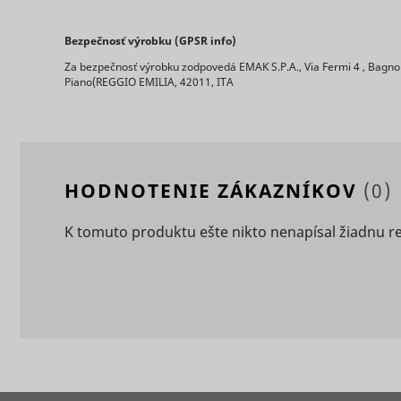
Bezpečnosť výrobku (GPSR info)
Za bezpečnosť výrobku zodpovedá EMAK S.P.A., Via Fermi 4 , Bagnol
Piano(REGGIO EMILIA, 42011, ITA
ts
persooEnv
uuid2
HODNOTENIE ZÁKAZNÍKOV
(0)
persooSes
K tomuto produktu ešte nikto nenapísal žiadnu r
persooVid
hjActiveV
test_cooki
XANDR_P
daktelaWe