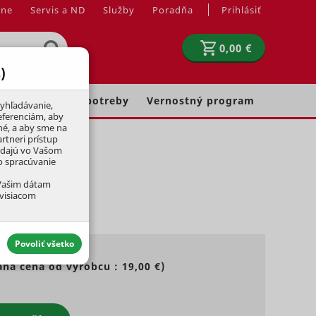
jne
Servis a ND
Služby
Poradňa
Prihlásiť
0,00 €
)
Chovateľské potreby
Vernostný program
yhľadávanie,
eferenciám, aby
né, a aby sme na
rtneri prístup
adajú vo Vašom
ko spracúvanie
 Vašim dátam
úvisiacom
Povoliť všetko
ná cena od výrobcu :
19,00 €
)
aktívny