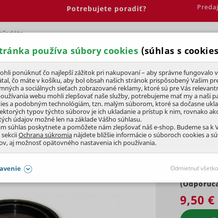
Preda
Potrebujete poradiť?
tránka používa súbory cookies
(súhlas s cookies
Spálňa
Jedáleň
Elektrobicykle
Vína
Pre deti
li ponúknuť čo najlepší zážitok pri nakupovaní – aby správne fungovalo v
tal, čo máte v košíku, aby bol obsah našich stránok prispôsobený Vašim pr
amných a sociálnych sieťach zobrazované reklamy, ktoré sú pre Vás relevant
Príslušenstvo
Struny a cievky
používania webu mohli zlepšovať naše služby, potrebujeme mať my a naši pa
ies a podobným technológiám, tzn. malým súborom, ktoré sa dočasne ukl
iektorých typov týchto súborov je ich ukladanie a prístup k nim, rovnako a
tých údajov možné len na základe Vášho súhlasu.
RTA 25/26 TR
ám súhlas poskytnete a pomôžete nám zlepšovať náš e-shop. Budeme sa k
 sekcii
Ochrana súkromia
nájdete bližšie informácie o súboroch cookies a s
ov, aj možnosť opätovného nastavenia ich používania.
avenie
Odmietnuť všetko
(Odporúča
SÚHLASY AJ S DETAILMI
9,50 €
aby naše stránky mohli fungovať
Vždy 