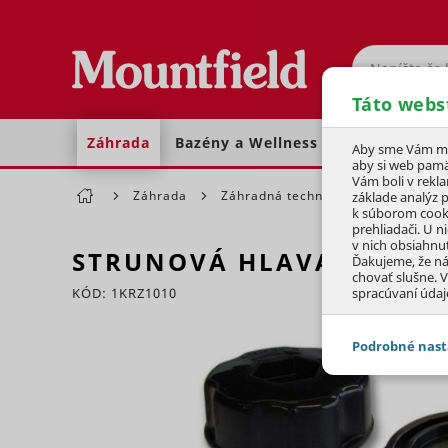
Hľadať
Táto webs
Záhrada
Bazény a Wellness
Dom a dielňa
Aby sme Vám moh
aby si web pamä
Vám boli v rekl
Záhrada
Záhradná technika
Kosačky
základe analýz 
k súborom cook
prehliadači. U n
v nich obsiahnu
STRUNOVÁ HLAVA PRE SPA
Ďakujeme, že n
chovať slušne. V
KÓD: 1KRZ1010
spracúvaní údaj
Preskočiť sekciu
Podrobné nast
JEDNOTLIVÉ 
Potrebné - 