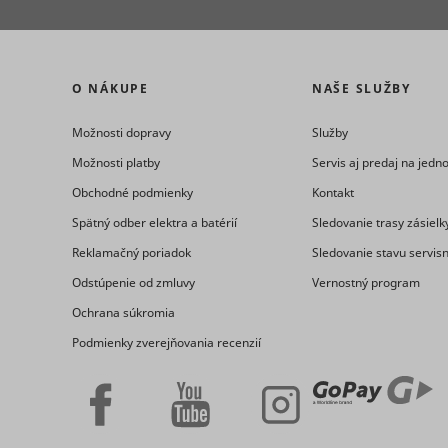
eventStr
tt_appInfo
O NÁKUPE
NAŠE SLUŽBY
__cf_bm [x
Možnosti dopravy
Služby
cart_remi
Možnosti platby
Servis aj predaj na jed
hjViewpor
Obchodné podmienky
Kontakt
cart_remi
Spätný odber elektra a batérií
Sledovanie trasy zásielk
Reklamačný poriadok
Sledovanie stavu servis
tt_pixel_s
checkedSt
Odstúpenie od zmluvy
Vernostný program
Ochrana súkromia
lastVisite
Podmienky zverejňovania recenzií
tt_session