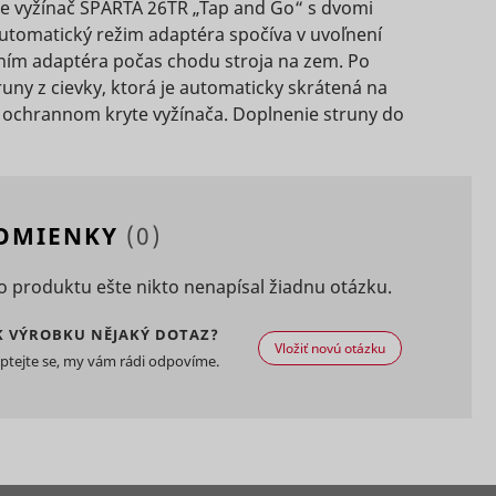
s used
e vyžínač SPARTA 26TR „Tap and Go“ s dvomi
on
eted
tomatický režim adaptéra spočíva v uvoľnení
ením adaptéra počas chodu stroja na zem. Po
s a
runy z cievky, ktorá je automaticky skrátená na
 of
D that
v ochrannom kryte vyžínača. Doplnenie struny do
.
s a
Súbor
Súbor
Súbor
g
HTTP
Relácia
HTTP
3 mesiacov
HTTP
e
vice.
cookie
cookie
cookie
s used
Súbor
eted
POMIENKY
(0)
Relácia
HTTP
e
cookie
kie
 produktu ešte nikto nenapísal žiadnu otázku.
Súbor
s data
Miestne
2 rokov
HTTP
Súbor
sitor.
e
obá
úložisko
K VÝROBKU NĚJAKÝ DOTAZ?
cookie
Vložiť novú otázku
HTTP
Súbor
HTML
ptejte se, my vám rádi odpovíme.
y
cookie
ion is
3 mesiacov
HTTP
cookie
ity
Miestne
Dlhodobá
úložisko
sement
HTML
e.