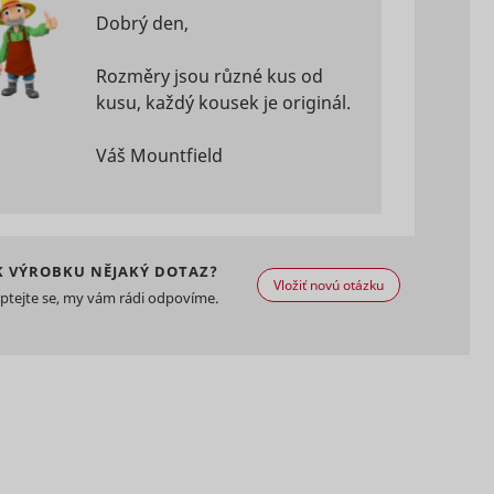
ing the
HTTP
Miestne
HTML
Dobrý den,
cookie
á
úložisko
ed
HTML
Rozměry jsou různé kus od
kusu, každý kousek je originál.
track
on
Váš Mountfield
 in
Miestne
Dlhodobá
úložisko
HTML
K VÝROBKU NĚJAKÝ DOTAZ?
sement
Vložiť novú otázku
ptejte se, my vám rádi odpovíme.
 the
Súbor
ces.
HTTP
cookie
 the
ate for
Miestne
ie with
Dlhodobá
úložisko
Miestne
onding
HTML
á
úložisko
HTML