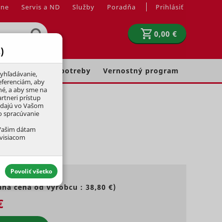
jne
Servis a ND
Služby
Poradňa
Prihlásiť
0,00 €
)
Chovateľské potreby
Vernostný program
yhľadávanie,
eferenciám, aby
né, a aby sme na
rtneri prístup
adajú vo Vašom
ko spracúvanie
 Vašim dátam
úvisiacom
Povoliť všetko
ná cena od výrobcu :
38,80 €
)
€
aktívny