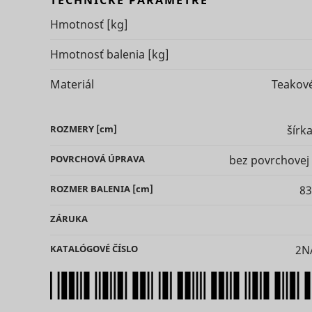
TECHNICKÉ PARAMETRE
Hmotnosť
[kg]
Hmotnosť balenia
[kg]
Materiál
Teakov
ts
persooEnv
uuid2
ROZMERY
[cm]
šírk
persooSes
POVRCHOVÁ
ÚPRAVA
bez povrchovej
ROZMER BALENIA
[cm]
83
persooVid
hjActiveV
ZÁRUKA
test_cooki
XANDR_P
KATALÓGOVÉ ČÍSLO
2N
daktelaWe