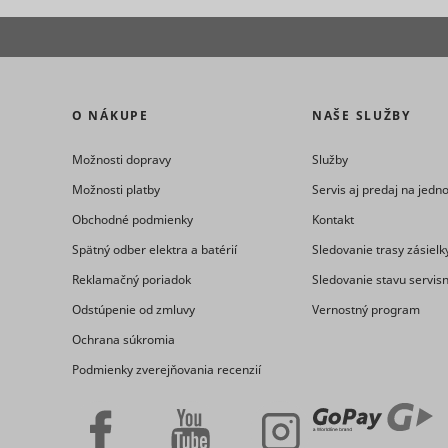
_ga
_uetvid
O NÁKUPE
NAŠE SLUŽBY
Možnosti dopravy
Služby
Možnosti platby
Servis aj predaj na jed
Obchodné podmienky
Kontakt
consent_st
Spätný odber elektra a batérií
Sledovanie trasy zásielk
Reklamačný poriadok
Sledovanie stavu servis
_uetvid_e
Odstúpenie od zmluvy
Vernostný program
Ochrana súkromia
Podmienky zverejňovania recenzií
_ga_#
cookiebot