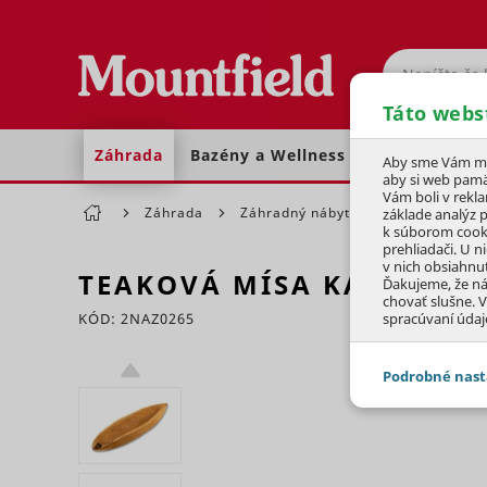
Hľadať
Táto webs
Záhrada
Bazény a Wellness
Dom a dielňa
Aby sme Vám moh
aby si web pamä
Vám boli v rekl
Záhrada
Záhradný nábytok
Doplnky na
základe analýz 
k súborom cook
prehliadači. U n
v nich obsiahnu
TEAKOVÁ MÍSA KANOE
60
Ďakujeme, že n
chovať slušne. V
KÓD: 2NAZ0265
spracúvaní údaj
Preskočiť sekciu
Podrobné nast
JEDNOTLIVÉ 
Potrebné - 