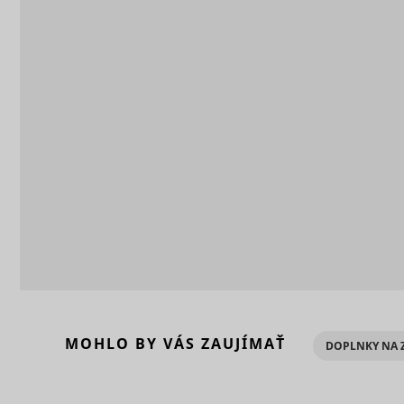
_clck
consent_m
_uetsid
_clsk [x2]
MOHLO BY VÁS ZAUJÍMAŤ
_uetsid_e
DOPLNKY NA 
consent_p