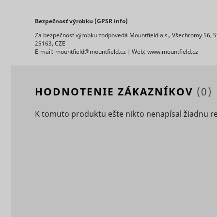
Bezpečnosť výrobku (GPSR info)
eventStr
Za bezpečnosť výrobku zodpovedá Mountfield a.s., Všechromy 56, S
tt_appInfo
25163, CZE
E-mail: mountfield@mountfield.cz | Web: www.mountfield.cz
__cf_bm [x
cart_remi
hjViewpor
HODNOTENIE ZÁKAZNÍKOV
(0)
cart_remi
K tomuto produktu ešte nikto nenapísal žiadnu r
tt_pixel_s
checkedSt
lastVisite
tt_session