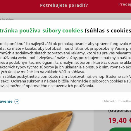
Preda
Potrebujete poradiť?
tránka používa súbory cookies
(súhlas s cookies
Spálňa
Jedáleň
Elektrobicykle
Vína
Pre deti
li ponúknuť čo najlepší zážitok pri nakupovaní – aby správne fungovalo v
tal, čo máte v košíku, aby bol obsah našich stránok prispôsobený Vašim pr
amných a sociálnych sieťach zobrazované reklamy, ktoré sú pre Vás relevant
 záhradu
Drevené dekorácie
používania webu mohli zlepšovať naše služby, potrebujeme mať my a naši pa
ies a podobným technológiám, tzn. malým súborom, ktoré sa dočasne ukl
iektorých typov týchto súborov je ich ukladanie a prístup k nim, rovnako a
tých údajov možné len na základe Vášho súhlasu.
 cm
ám súhlas poskytnete a pomôžete nám zlepšovať náš e-shop. Budeme sa k
 sekcii
Ochrana súkromia
nájdete bližšie informácie o súboroch cookies a s
ov, aj možnosť opätovného nastavenia ich používania.
avenie
Odmietnuť všetko
(Odporúča
SÚHLASY AJ S DETAILMI
19,40 
aby naše stránky mohli fungovať
Vždy 