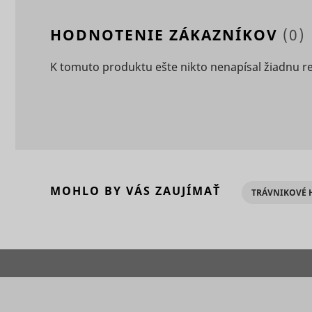
_ga
HODNOTENIE ZÁKAZNÍKOV
(0)
_uetvid
K tomuto produktu ešte nikto nenapísal žiadnu r
CookieCo
_uetvid_e
MOHLO BY VÁS ZAUJÍMAŤ
TRÁVNIKOVÉ 
_ga_#
MR [x2]