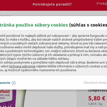
Preda
Potrebujete poradiť?
tránka používa súbory cookies
(súhlas s cookies
Spálňa
Jedáleň
Elektrobicykle
Vína
Pre deti
li ponúknuť čo najlepší zážitok pri nakupovaní – aby správne fungovalo v
tal, čo máte v košíku, aby bol obsah našich stránok prispôsobený Vašim pr
amných a sociálnych sieťach zobrazované reklamy, ktoré sú pre Vás relevant
 zmesi
Do tieňa
používania webu mohli zlepšovať naše služby, potrebujeme mať my a naši pa
ies a podobným technológiám, tzn. malým súborom, ktoré sa dočasne ukl
iektorých typov týchto súborov je ich ukladanie a prístup k nim, rovnako a
tých údajov možné len na základe Vášho súhlasu.
ám súhlas poskytnete a pomôžete nám zlepšovať náš e-shop. Budeme sa k
 sekcii
Ochrana súkromia
nájdete bližšie informácie o súboroch cookies a s
ov, aj možnosť opätovného nastavenia ich používania.
avenie
Odmietnuť všetko
(Odporúča
SÚHLASY AJ S DETAILMI
5,80 €
5,80 € / kg
aby naše stránky mohli fungovať
Vždy 