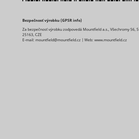
eventStr
Bezpečnosť výrobku (GPSR info)
Za bezpečnosť výrobku zodpovedá Mountfield a.s., Všechromy 56, S
uuid2
25163, CZE
__cf_bm [x
E-mail: mountfield@mountfield.cz | Web: www.mountfield.cz
cart_remi
cart_remi
hjActiveV
checkedSt
XANDR_P
lastVisite