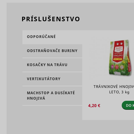
PRÍSLUŠENSTVO
ODPORÚČANÉ
_uetsid
ODSTRAŇOVAČE BURINY
KOSAČKY NA TRÁVU
_clsk [x2]
consent_st
VERTIKUTÁTORY
TRÁVNIKOVÉ HNOJIV
LETO,
3 kg
MACHSTOP A DUSÍKATÉ
HNOJIVÁ
_uetsid_e
4,20 €
DO 
cookiebot