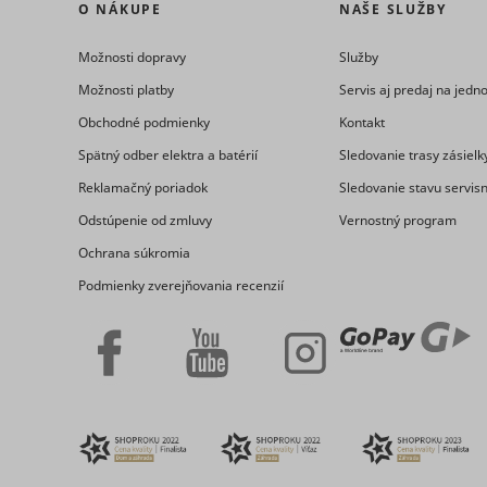
O NÁKUPE
NAŠE SLUŽBY
Možnosti dopravy
Služby
Možnosti platby
Servis aj predaj na jed
Obchodné podmienky
Kontakt
Spätný odber elektra a batérií
Sledovanie trasy zásielk
Reklamačný poriadok
Sledovanie stavu servis
_hjSessio
Odstúpenie od zmluvy
Vernostný program
MUID [x2]
Ochrana súkromia
Podmienky zverejňovania recenzií