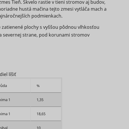
s used
es Tieň. Skvelo rastie v tieni stromov aj budov,
on
eted
oriadne hustá mačina tejto zmesi vytláča mach a
 najnáročnejších podmienkach.
ie is
 of
 zatienené plochy s vyššou pôdnou vlhkosťou
e
.
e
a severnej strane, pod korunami stromov
Súbor
Súbor
 of the
HTTP
Relácia
HTTP
e
to
cookie
cookie
e the
Súbor
Relácia
HTTP
ies of
e
cookie
Sledovač
ata
Sledovač
el líšiť
Relácia
Súbor
pixelov
ization
pixelov
2 rokov
HTTP
 data
Súbor
růda
%
e
cookie
ization
HTTP
y
o
cookie
ima 1
1,35
ize
ity
Miestne
her
ima 1
18,65
Dlhodobá
úložisko
ata
HTML
eral
hibal
10