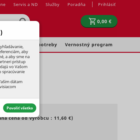
jne
Servis a ND
Služby
Poradňa
Prihlásiť
0,00 €
)
Chovateľské potreby
Vernostný program
yhľadávanie,
eferenciám, aby
né, a aby sme na
rtneri prístup
adajú vo Vašom
ko spracúvanie
 Vašim dátam
úvisiacom
Povoliť všetko
ná cena od výrobcu :
11,60 €
)
aktívny