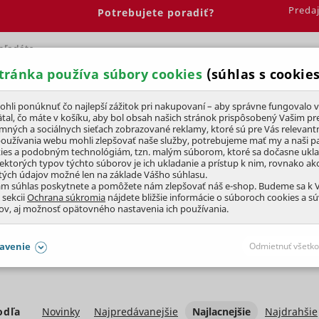
Preda
Potrebujete poradiť?
tránka používa súbory cookies
(súhlas s cookies
Spálňa
Jedáleň
Elektrobicykle
Vína
Pre deti
li ponúknuť čo najlepší zážitok pri nakupovaní – aby správne fungovalo v
tal, čo máte v košíku, aby bol obsah našich stránok prispôsobený Vašim pr
amných a sociálnych sieťach zobrazované reklamy, ktoré sú pre Vás relevant
Univerzálne hnojivo
používania webu mohli zlepšovať naše služby, potrebujeme mať my a naši pa
ies a podobným technológiám, tzn. malým súborom, ktoré sa dočasne ukl
iektorých typov týchto súborov je ich ukladanie a prístup k nim, rovnako a
tých údajov možné len na základe Vášho súhlasu.
ám súhlas poskytnete a pomôžete nám zlepšovať náš e-shop. Budeme sa k
 sekcii
Ochrana súkromia
nájdete bližšie informácie o súboroch cookies a s
ov, aj možnosť opätovného nastavenia ich používania.
avenie
Odmietnuť všetko
SÚHLASY AJ S DETAILMI
aby naše stránky mohli fungovať
odľa
Novinky
Najpredávanejšie
Najlacnejšie
Najdrahšie
Vždy 