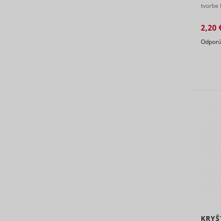
tvorbe 
zaisťu ..
2,20 
eventStr
tt_appInfo
Odporú
__cf_bm [x
cart_remi
hjViewpor
cart_remi
tt_pixel_s
checkedSt
lastVisite
tt_session
KRYŠ