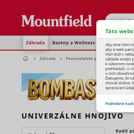
Hľadať
Táto webs
Záhrada
Bazény a Wellness
Dom a dielňa
Aby sme Vám moh
aby si web pamä
Vám boli v rekl
Záhrada
Pestovateľské potreby
Hnojivá
základe analýz 
k súborom cook
prehliadači. U n
v nich obsiahnu
Ďakujeme, že n
chovať slušne. V
spracúvaní údaj
Podrobné nast
UNIVERZÁLNE HNOJIVO
JEDNOTLIVÉ 
Preskočiť sekciu
Potrebné - 
Radiť p