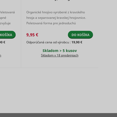
ing the
HTTP
Miestne
HTML
cookie
á
úložisko
Peletovaná
Organické hnojivo vyrobené z kravského
ed
HTML
tupné
hnoja a separovanej kravskej hnojovnice.
 zvyšuje
Peletovaná forma pre jednoduchú
track
manipuláciu. Neo ...
on
9,95 €
 KOŠÍKA
DO KOŠÍKA
 in
90 €
Odporúčaná cena od výrobcu :
19,90 €
Miestne
Skladom > 5 kusov
Dlhodobá
úložisko
h
Skladom v 18 predajniach
HTML
sement
 the
Súbor
ces.
HTTP
cookie
 the
ate for
Miestne
ie with
Dlhodobá
úložisko
Miestne
onding
HTML
á
úložisko
HTML