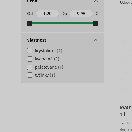
Cena
Odporú
Od
Do
€
Vlastnosti
ts
persooEnv
uuid2
kryštalické
(1)
kvapalné
(3)
persooSes
peletované
(1)
tyčinky
(1)
persooVid
hjActiveV
test_cooki
XANDR_P
KVAP
1 l
daktelaWe
Tradičn
doma aj