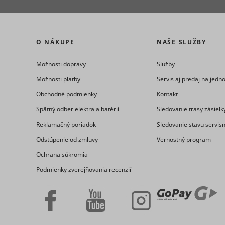
O NÁKUPE
NAŠE SLUŽBY
_ga
_uetvid
Možnosti dopravy
Služby
Možnosti platby
Servis aj predaj na jed
Obchodné podmienky
Kontakt
Spätný odber elektra a batérií
Sledovanie trasy zásielk
consent_st
Reklamačný poriadok
Sledovanie stavu servis
Odstúpenie od zmluvy
Vernostný program
_uetvid_e
Ochrana súkromia
Podmienky zverejňovania recenzií
_ga_#
cookiebot