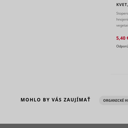
_clck
KVET
consent_m
Stoper
hnojeni
vegetač
nasaden
5,40 
Odporú
_uetsid
_clsk [x2]
MOHLO BY VÁS ZAUJÍMAŤ
ORGANICKÉ H
_uetsid_e
consent_p