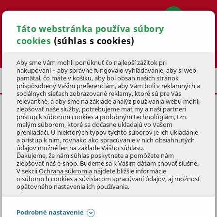
Táto webstránka používa súbory
cookies
(súhlas s cookies)
Hľadať
Aby sme Vám mohli ponúknuť čo najlepší zážitok pri
nakupovaní – aby správne fungovalo vyhľadávanie, aby si web
pamätal, čo máte v košíku, aby bol obsah našich stránok
POSLEDNÁ ŠANCA
prispôsobený Vašim preferenciám, aby Vám boli v reklamných a
sociálnych sieťach zobrazované reklamy, ktoré sú pre Vás
relevantné, a aby sme na základe analýz používania webu mohli
zlepšovať naše služby, potrebujeme mať my a naši partneri
VIANOČNÁ DEKORÁCIA
prístup k súborom cookies a podobným technológiám, tzn.
HOLUBICA
14x6x5cm,
RUŽOVÁ
malým súborom, ktoré sa dočasne ukladajú vo Vašom
prehliadači. U niektorých typov týchto súborov je ich ukladanie
a prístup k nim, rovnako ako spracúvanie v nich obsiahnutých
KÓD: 9VAD0329
údajov možné len na základe Vášho súhlasu.
Ďakujeme, že nám súhlas poskytnete a pomôžete nám
zlepšovať náš e-shop. Budeme sa k Vašim dátam chovať slušne.
Preskočiť sekciu
DOPREDAJ
V sekcii
Ochrana súkromia
nájdete bližšie informácie
o súboroch cookies a súvisiacom spracúvaní údajov, aj možnosť
opätovného nastavenia ich používania.
Podrobné nastavenie