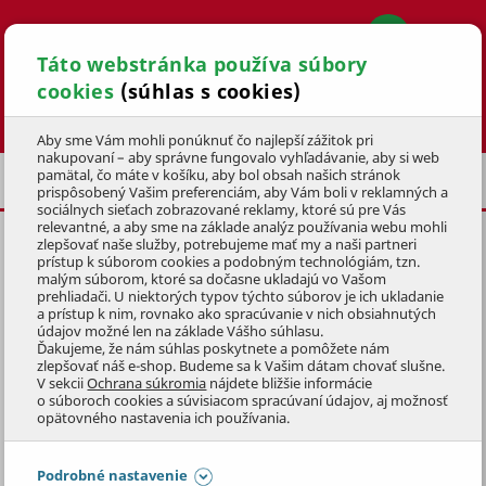
Táto webstránka používa súbory
cookies
(súhlas s cookies)
Hľadať
Aby sme Vám mohli ponúknuť čo najlepší zážitok pri
nakupovaní – aby správne fungovalo vyhľadávanie, aby si web
pamätal, čo máte v košíku, aby bol obsah našich stránok
VIANOCE
VIANOČNÉ GULE
prispôsobený Vašim preferenciám, aby Vám boli v reklamných a
sociálnych sieťach zobrazované reklamy, ktoré sú pre Vás
relevantné, a aby sme na základe analýz používania webu mohli
zlepšovať naše služby, potrebujeme mať my a naši partneri
VIANOČNÉ GULE Ø6CM BIELA,
prístup k súborom cookies a podobným technológiám, tzn.
12ks
malým súborom, ktoré sa dočasne ukladajú vo Vašom
prehliadači. U niektorých typov týchto súborov je ich ukladanie
a prístup k nim, rovnako ako spracúvanie v nich obsiahnutých
KÓD: 9VAD0011
údajov možné len na základe Vášho súhlasu.
Ďakujeme, že nám súhlas poskytnete a pomôžete nám
zlepšovať náš e-shop. Budeme sa k Vašim dátam chovať slušne.
Preskočiť sekciu
DOPREDAJ
V sekcii
Ochrana súkromia
nájdete bližšie informácie
o súboroch cookies a súvisiacom spracúvaní údajov, aj možnosť
opätovného nastavenia ich používania.
Podrobné nastavenie