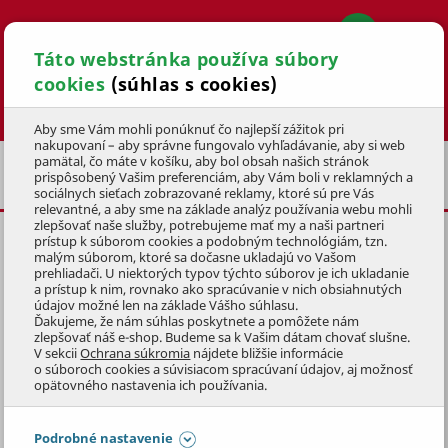
Táto webstránka používa súbory
cookies
(súhlas s cookies)
Hľadať
Aby sme Vám mohli ponúknuť čo najlepší zážitok pri
nakupovaní – aby správne fungovalo vyhľadávanie, aby si web
pamätal, čo máte v košíku, aby bol obsah našich stránok
NÁHRADNÉ DIELY PRE ZÁHRADNÉ TRAKTORY
prispôsobený Vašim preferenciám, aby Vám boli v reklamných a
A RIDERY
sociálnych sieťach zobrazované reklamy, ktoré sú pre Vás
relevantné, a aby sme na základe analýz používania webu mohli
zlepšovať naše služby, potrebujeme mať my a naši partneri
prístup k súborom cookies a podobným technológiám, tzn.
VODIACA KLADKA
malým súborom, ktoré sa dočasne ukladajú vo Vašom
prehliadači. U niektorých typov týchto súborov je ich ukladanie
KÓD: AC20811500
a prístup k nim, rovnako ako spracúvanie v nich obsiahnutých
údajov možné len na základe Vášho súhlasu.
Ďakujeme, že nám súhlas poskytnete a pomôžete nám
Preskočiť sekciu
KLUBOVÁ CENA
zlepšovať náš e-shop. Budeme sa k Vašim dátam chovať slušne.
V sekcii
Ochrana súkromia
nájdete bližšie informácie
o súboroch cookies a súvisiacom spracúvaní údajov, aj možnosť
opätovného nastavenia ich používania.
Podrobné nastavenie