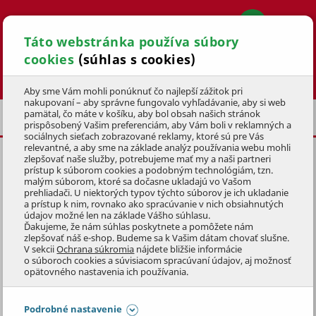
Táto webstránka používa súbory
cookies
(súhlas s cookies)
Hľadať
Aby sme Vám mohli ponúknuť čo najlepší zážitok pri
nakupovaní – aby správne fungovalo vyhľadávanie, aby si web
pamätal, čo máte v košíku, aby bol obsah našich stránok
ZÁHRADNÁ TECHNIKA
ZEMNÉ VRTÁKY
prispôsobený Vašim preferenciám, aby Vám boli v reklamných a
sociálnych sieťach zobrazované reklamy, ktoré sú pre Vás
relevantné, a aby sme na základe analýz používania webu mohli
zlepšovať naše služby, potrebujeme mať my a naši partneri
VRTÁK 8X100 K MTL 50/51
prístup k súborom cookies a podobným technológiám, tzn.
malým súborom, ktoré sa dočasne ukladajú vo Vašom
KÓD: 1ZSZ2007
prehliadači. U niektorých typov týchto súborov je ich ukladanie
a prístup k nim, rovnako ako spracúvanie v nich obsiahnutých
údajov možné len na základe Vášho súhlasu.
Preskočiť sekciu
Ďakujeme, že nám súhlas poskytnete a pomôžete nám
zlepšovať náš e-shop. Budeme sa k Vašim dátam chovať slušne.
V sekcii
Ochrana súkromia
nájdete bližšie informácie
o súboroch cookies a súvisiacom spracúvaní údajov, aj možnosť
opätovného nastavenia ich používania.
Podrobné nastavenie