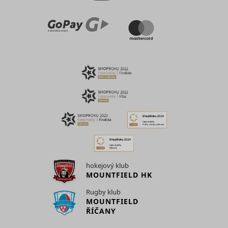
number of
multiple
times a
websites, 
_ga_#
Google
user has
2 rokov
order to
visited the
_uetvid
Microsoft
present
website as
relevant
well as
advertise
dates for
based on 
the first
visitor's
and most
preferenc
recent visit.
Contains 
Collects
expiry-dat
statistics on
_uetvid_exp
Microsoft
the cookie
the visitor's
correspon
visits to the
name.
website,
Used to t
such as the
visitors o
number of
multiple
_hjSession_#
Hotjar
visits,
1 deň
websites, 
average
order to
hokejový klub
time spent
MR [x2]
Microsoft
present
MOUNTFIELD HK
on the
relevant
website
advertise
Rugby klub
and what
based on 
MOUNTFIELD
pages have
visitor's
ŘÍČANY
been read.
preferenc
Collects
Used wide