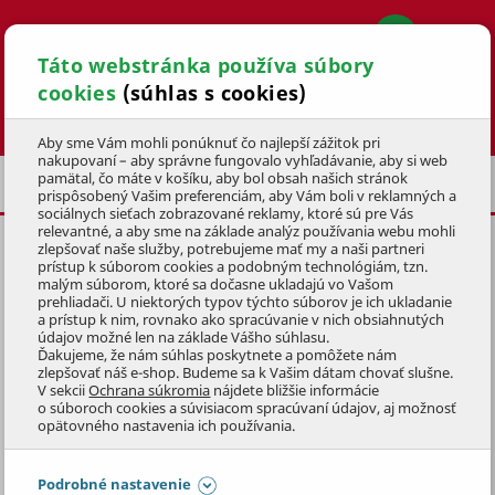
Táto webstránka používa súbory
cookies
(súhlas s cookies)
Hľadať
Aby sme Vám mohli ponúknuť čo najlepší zážitok pri
nakupovaní – aby správne fungovalo vyhľadávanie, aby si web
pamätal, čo máte v košíku, aby bol obsah našich stránok
PRÍSLUŠENSTVO
DOPLNKY
prispôsobený Vašim preferenciám, aby Vám boli v reklamných a
sociálnych sieťach zobrazované reklamy, ktoré sú pre Vás
relevantné, a aby sme na základe analýz používania webu mohli
zlepšovať naše služby, potrebujeme mať my a naši partneri
ZADNÝ ZÁVES KU TRAKTORU
prístup k súborom cookies a podobným technológiám, tzn.
TM/XT/XX
malým súborom, ktoré sa dočasne ukladajú vo Vašom
prehliadači. U niektorých typov týchto súborov je ich ukladanie
a prístup k nim, rovnako ako spracúvanie v nich obsiahnutých
KÓD: 1TKZ9006
údajov možné len na základe Vášho súhlasu.
Ďakujeme, že nám súhlas poskytnete a pomôžete nám
zlepšovať náš e-shop. Budeme sa k Vašim dátam chovať slušne.
Preskočiť sekciu
V sekcii
Ochrana súkromia
nájdete bližšie informácie
o súboroch cookies a súvisiacom spracúvaní údajov, aj možnosť
opätovného nastavenia ich používania.
Podrobné nastavenie