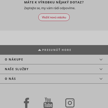
statistical
MÁTE K VÝROBKU NĚJAKÝ DOTAZ?
Used by t
has
consent_statistics
www.mountfield.sk
data on
Dlhodobá
social
accepted
Zeptejte se, my vám rádi odpovíme.
users'
networkin
the cookie
behaviour
service, T
consent
tt_sessionId
TikTok
Vložiť novú otázku
on the
for tracki
_clsk [x2]
Microsoft
1 deň
box.
website.
use of
Stores the
Used for
embedde
user's
internal
services.
cookie
analytics by
Used to t
cookiebot_consent_updated
www.mountfield.sk
consent
Dlhodobá
the website
visitors o
state for
operator.
multiple
the current
Registers a
websites, 
domain
PRESUNÚŤ HORE
unique ID
order to
Stores the
that is used
_uetsid
Microsoft
present
user's
to generate
O NÁKUPE
relevant
cookie
statistical
advertise
_ga
Google
2 rokov
CookieConsent
Cookiebot
consent
1 rok
data on
based on 
NAŠE SLUŽBY
state for
how the
visitor's
the current
visitor uses
preferenc
domain
O NÁS
the
Contains 
website.
expiry-dat
Used by
_uetsid_exp
Microsoft
the cookie
Google
correspon
Analytics to
name.
collect data
Used to t
on the
visitors o