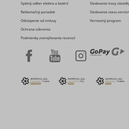
_clck
Spätný odber elektra a batérií
Sledovanie trasy zásielk
consent_m
Reklamačný poriadok
Sledovanie stavu servis
Odstúpenie od zmluvy
Vernostný program
Ochrana súkromia
Podmienky zverejňovania recenzií
_uetsid
_clsk [x2]
_uetsid_e
consent_p