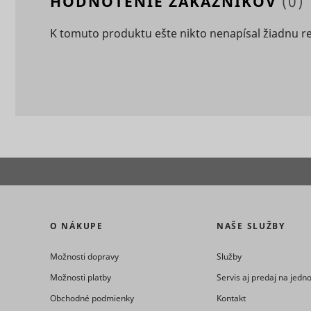
HODNOTENIE ZÁKAZNÍKOV
(0)
K tomuto produktu ešte nikto nenapísal žiadnu r
eventStr
tt_appInfo
__cf_bm [x
cart_remi
hjViewpor
cart_remi
tt_pixel_s
checkedSt
O NÁKUPE
NAŠE SLUŽBY
lastVisite
Možnosti dopravy
Služby
Možnosti platby
Servis aj predaj na jed
Obchodné podmienky
Kontakt
tt_session