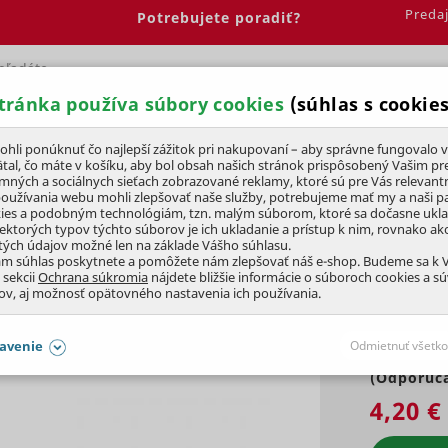
Preda
Potrebujete poradiť?
tránka používa súbory cookies
(súhlas s cookies
Spálňa
Jedáleň
Elektrobicykle
Vína
Pre deti
li ponúknuť čo najlepší zážitok pri nakupovaní – aby správne fungovalo v
tal, čo máte v košíku, aby bol obsah našich stránok prispôsobený Vašim pr
amných a sociálnych sieťach zobrazované reklamy, ktoré sú pre Vás relevant
 píly a ich príslušenstvo
používania webu mohli zlepšovať naše služby, potrebujeme mať my a naši pa
ies a podobným technológiám, tzn. malým súborom, ktoré sa dočasne ukl
iektorých typov týchto súborov je ich ukladanie a prístup k nim, rovnako a
tých údajov možné len na základe Vášho súhlasu.
14C
ám súhlas poskytnete a pomôžete nám zlepšovať náš e-shop. Budeme sa k
 sekcii
Ochrana súkromia
nájdete bližšie informácie o súboroch cookies a s
ov, aj možnosť opätovného nastavenia ich používania.
avenie
Odmietnuť všetko
(Odporúča
SÚHLASY AJ S DETAILMI
4,20 €
aby naše stránky mohli fungovať
Vždy 