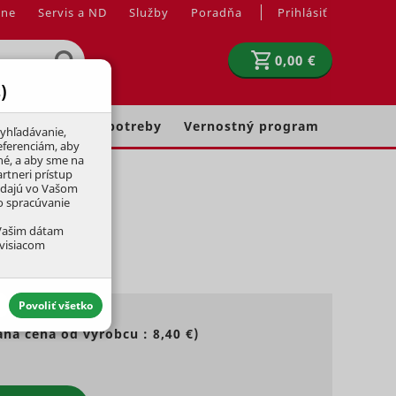
jne
Servis a ND
Služby
Poradňa
Prihlásiť
0,00 €
)
Chovateľské potreby
Vernostný program
yhľadávanie,
eferenciám, aby
né, a aby sme na
rtneri prístup
adajú vo Vašom
ko spracúvanie
 Vašim dátam
úvisiacom
Povoliť všetko
ná cena od výrobcu :
8,40 €
)
aktívny