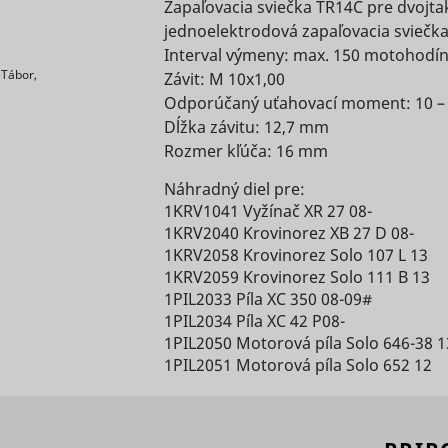
and
The ID i
Zapaľovacia sviečka TR14C pre dvojta
website's
translati
analytics by
for targ
jednoelektrodová zapaľovacia sviečk
security.
into the
the website
ads.
Interval výmeny: max. 150 motohodí
preferred
This cookie
operator.
Register
 Tábor,
Závit: M 10x1,00
language
is
This cookie
unique I
Odporúčaný uťahovací moment: 10 –
the visitor
necessary
contains an
identifie
Dĺžka závitu: 12,7 mm
for the
ID string on
Čaká na
returnin
RTB House
PayPal
1 rok
ironment [x2]
scripts.persoo.cz
Rozmer kľúča: 16 mm
Appnexus
the current
schváleni
user's de
login-
session.
The ID i
Náhradný diel pre:
function on
This
for targ
Čaká na
1KRV1041 Vyžínač XR 27 08-
the
sion
scripts.persoo.cz
contains
ads.
schváleni
1KRV2040 Krovinorez XB 27 D 08-
website.
non-
This coo
1KRV2058 Krovinorez Solo 107 L 13
Used to
personal
register
1KRV2059 Krovinorez Solo 111 B 13
Čaká na
check if the
 [x2]
scripts.persoo.cz
information
on the vi
1PIL2033 Píla XC 350 08-09#
schváleni
iewportIds
Hotjar
Dlhod
user's
on what
e
Google
1 deň
The
1PIL2034 Píla XC 42 P08-
browser
subpages
Necessar
ANID
Appnexus
informat
1PIL2050 Motorová píla Solo 646-38 1
supports
the visitor
for the
used to
1PIL2051 Motorová píla Solo 652 12
cookies.
enters –
functional
optimize
This cookie
bCliState
mountfieldv6pbxapp1.daktela.com
this
of the
adverti
is used to
information
website's
relevanc
distinguish
is used to
chat-box