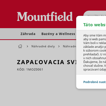
Hľadať
Táto webs
Záhrada
Bazény a Wellness
Dom a dielňa
Aby sme Vám moh
aby si web pamä
Vám boli v rekl
Náhradné diely
Náhradné diely pre reťazové
základe analýz 
k súborom cook
prehliadači. U n
v nich obsiahnu
ZAPAĽOVACIA SVIEČKA TR
Ďakujeme, že n
chovať slušne. V
KÓD: 1MOZ0061
spracúvaní údaj
Preskočiť sekciu
Podrobné nast
JEDNOTLIVÉ 
Potrebné - 