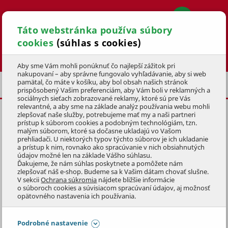
Táto webstránka používa súbory
cookies
(súhlas s cookies)
Hľadať
Aby sme Vám mohli ponúknuť čo najlepší zážitok pri
nakupovaní – aby správne fungovalo vyhľadávanie, aby si web
pamätal, čo máte v košíku, aby bol obsah našich stránok
AKU PROGRAM
PATRIOT 40V
prispôsobený Vašim preferenciám, aby Vám boli v reklamných a
sociálnych sieťach zobrazované reklamy, ktoré sú pre Vás
relevantné, a aby sme na základe analýz používania webu mohli
zlepšovať naše služby, potrebujeme mať my a naši partneri
AKU OPASOK NA BATÉRIU
prístup k súborom cookies a podobným technológiám, tzn.
PATRIOT PB 40V
malým súborom, ktoré sa dočasne ukladajú vo Vašom
prehliadači. U niektorých typov týchto súborov je ich ukladanie
a prístup k nim, rovnako ako spracúvanie v nich obsiahnutých
KÓD: 1AKZ2004
údajov možné len na základe Vášho súhlasu.
Ďakujeme, že nám súhlas poskytnete a pomôžete nám
zlepšovať náš e-shop. Budeme sa k Vašim dátam chovať slušne.
Preskočiť sekciu
V sekcii
Ochrana súkromia
nájdete bližšie informácie
o súboroch cookies a súvisiacom spracúvaní údajov, aj možnosť
opätovného nastavenia ich používania.
Podrobné nastavenie