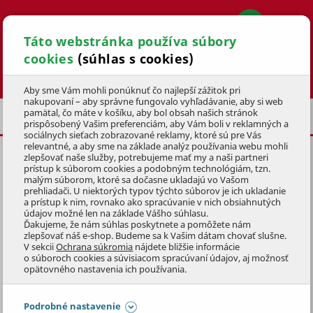
Táto webstránka používa súbory
cookies
(súhlas s cookies)
Hľadať
Aby sme Vám mohli ponúknuť čo najlepší zážitok pri
nakupovaní – aby správne fungovalo vyhľadávanie, aby si web
pamätal, čo máte v košíku, aby bol obsah našich stránok
PLOTOVÉ NOŽNICE
AKUMULÁTOROVÉ
prispôsobený Vašim preferenciám, aby Vám boli v reklamných a
sociálnych sieťach zobrazované reklamy, ktoré sú pre Vás
relevantné, a aby sme na základe analýz používania webu mohli
zlepšovať naše služby, potrebujeme mať my a naši partneri
AKU PLOTOVÉ NOŽNICE S
prístup k súborom cookies a podobným technológiám, tzn.
NÁSADOU MTF PHTA 46-40N
malým súborom, ktoré sa dočasne ukladajú vo Vašom
prehliadači. U niektorých typov týchto súborov je ich ukladanie
40V
a prístup k nim, rovnako ako spracúvanie v nich obsiahnutých
údajov možné len na základe Vášho súhlasu.
KÓD: 1AKU2050
Ďakujeme, že nám súhlas poskytnete a pomôžete nám
zlepšovať náš e-shop. Budeme sa k Vašim dátam chovať slušne.
V sekcii
Ochrana súkromia
nájdete bližšie informácie
Preskočiť sekciu
o súboroch cookies a súvisiacom spracúvaní údajov, aj možnosť
NOVINKA
opätovného nastavenia ich používania.
Podrobné nastavenie