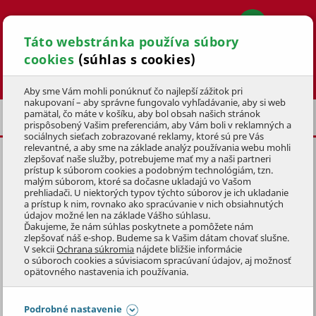
Táto webstránka používa súbory
cookies
(súhlas s cookies)
Hľadať
Aby sme Vám mohli ponúknuť čo najlepší zážitok pri
nakupovaní – aby správne fungovalo vyhľadávanie, aby si web
pamätal, čo máte v košíku, aby bol obsah našich stránok
PRILBY
prispôsobený Vašim preferenciám, aby Vám boli v reklamných a
sociálnych sieťach zobrazované reklamy, ktoré sú pre Vás
relevantné, a aby sme na základe analýz používania webu mohli
zlepšovať naše služby, potrebujeme mať my a naši partneri
CYKLISTICKÁ PRILBA MTF S/M,
prístup k súborom cookies a podobným technológiám, tzn.
ČIERNO/BIELA
malým súborom, ktoré sa dočasne ukladajú vo Vašom
prehliadači. U niektorých typov týchto súborov je ich ukladanie
a prístup k nim, rovnako ako spracúvanie v nich obsiahnutých
KÓD: 4KOZ3107
údajov možné len na základe Vášho súhlasu.
Ďakujeme, že nám súhlas poskytnete a pomôžete nám
zlepšovať náš e-shop. Budeme sa k Vašim dátam chovať slušne.
Preskočiť sekciu
DOPREDAJ
V sekcii
Ochrana súkromia
nájdete bližšie informácie
o súboroch cookies a súvisiacom spracúvaní údajov, aj možnosť
opätovného nastavenia ich používania.
Podrobné nastavenie