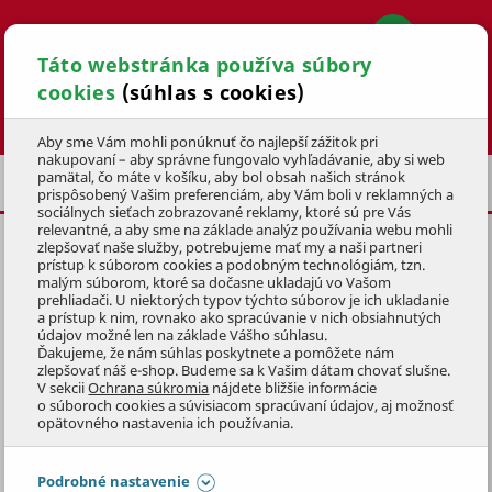
Táto webstránka používa súbory
cookies
(súhlas s cookies)
Hľadať
Aby sme Vám mohli ponúknuť čo najlepší zážitok pri
nakupovaní – aby správne fungovalo vyhľadávanie, aby si web
pamätal, čo máte v košíku, aby bol obsah našich stránok
RUKAVICE
prispôsobený Vašim preferenciám, aby Vám boli v reklamných a
sociálnych sieťach zobrazované reklamy, ktoré sú pre Vás
relevantné, a aby sme na základe analýz používania webu mohli
zlepšovať naše služby, potrebujeme mať my a naši partneri
CYKLISTICKÉ RUKAVICE MTF,
prístup k súborom cookies a podobným technológiám, tzn.
MODRÉ, M
malým súborom, ktoré sa dočasne ukladajú vo Vašom
prehliadači. U niektorých typov týchto súborov je ich ukladanie
a prístup k nim, rovnako ako spracúvanie v nich obsiahnutých
KÓD: 4KOZ3287
údajov možné len na základe Vášho súhlasu.
Ďakujeme, že nám súhlas poskytnete a pomôžete nám
zlepšovať náš e-shop. Budeme sa k Vašim dátam chovať slušne.
Preskočiť sekciu
NOVINKA
V sekcii
Ochrana súkromia
nájdete bližšie informácie
o súboroch cookies a súvisiacom spracúvaní údajov, aj možnosť
opätovného nastavenia ich používania.
Podrobné nastavenie