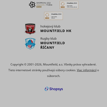
the
advertise
on the web
Collects
statistical
related to
hokejový klub
user's we
MOUNTFIELD HK
visits, suc
the numbe
Rugby klub
visits, av
MOUNTFIELD
time spen
ŘÍČANY
the websi
what pag
have bee
loaded. T
Copyright © 2001-2026, Mountfield, a.s. Všetky práva vyhradené.
purpose is
segment 
Tieto internetové stránky používajú súbory cookies.
Viac informácií
o
website's
súboroch.
according
SL_L_23361dd035530_SID
Smartlook
factors su
demograp
and
geographi
location, i
order to 
media an