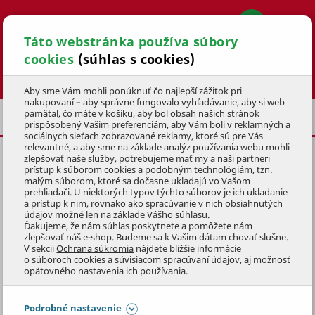
Táto webstránka používa súbory
cookies
(súhlas s cookies)
Hľadať
Aby sme Vám mohli ponúknuť čo najlepší zážitok pri
nakupovaní – aby správne fungovalo vyhľadávanie, aby si web
pamätal, čo máte v košíku, aby bol obsah našich stránok
CYKLISTICKÉ OBLEČENIE A HELMY
prispôsobený Vašim preferenciám, aby Vám boli v reklamných a
sociálnych sieťach zobrazované reklamy, ktoré sú pre Vás
relevantné, a aby sme na základe analýz používania webu mohli
zlepšovať naše služby, potrebujeme mať my a naši partneri
CYKLISTICKÉ TRIČKO SPORT
prístup k súborom cookies a podobným technológiám, tzn.
VEĽ. XXL, PÁNSKE
malým súborom, ktoré sa dočasne ukladajú vo Vašom
prehliadači. U niektorých typov týchto súborov je ich ukladanie
a prístup k nim, rovnako ako spracúvanie v nich obsiahnutých
KÓD: 4KOZ3154
údajov možné len na základe Vášho súhlasu.
Ďakujeme, že nám súhlas poskytnete a pomôžete nám
zlepšovať náš e-shop. Budeme sa k Vašim dátam chovať slušne.
Preskočiť sekciu
V sekcii
Ochrana súkromia
nájdete bližšie informácie
o súboroch cookies a súvisiacom spracúvaní údajov, aj možnosť
opätovného nastavenia ich používania.
Podrobné nastavenie