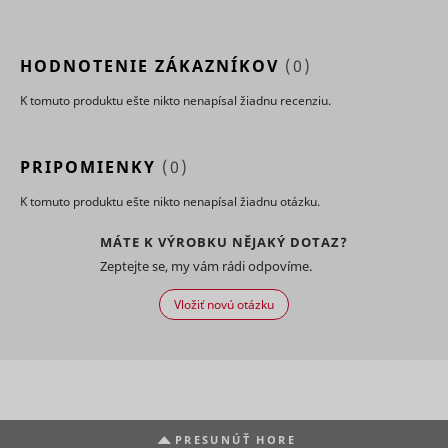
use of
embedde
services.
HODNOTENIE ZÁKAZNÍKOV
(0)
Collects d
on visitor
K tomuto produktu ešte nikto nenapísal žiadnu recenziu.
behaviour
multiple
websites, 
order to
PRIPOMIENKY
(0)
present 
relevant
K tomuto produktu ešte nikto nenapísal žiadnu otázku.
_uetsid
Microsoft
advertise
This also 
the websit
MÁTE K VÝROBKU NĚJAKÝ DOTAZ?
limit the
Zeptejte se, my vám rádi odpovíme.
number o
times that
Vložiť novú otázku
are shown
same
advertise
Used to t
visitors o
multiple
websites, 
order to
PRESUNÚŤ HORE
_uetvid
Microsoft
present