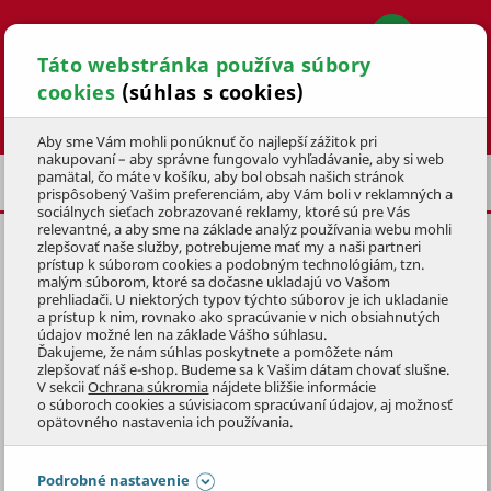
Táto webstránka používa súbory
cookies
(súhlas s cookies)
Hľadať
Aby sme Vám mohli ponúknuť čo najlepší zážitok pri
nakupovaní – aby správne fungovalo vyhľadávanie, aby si web
pamätal, čo máte v košíku, aby bol obsah našich stránok
DRESY A TRIČKÁ
prispôsobený Vašim preferenciám, aby Vám boli v reklamných a
sociálnych sieťach zobrazované reklamy, ktoré sú pre Vás
relevantné, a aby sme na základe analýz používania webu mohli
zlepšovať naše služby, potrebujeme mať my a naši partneri
CYKLODRES MTF DÁMSKY,
prístup k súborom cookies a podobným technológiám, tzn.
VOĽNÝ, VEĽ. M
malým súborom, ktoré sa dočasne ukladajú vo Vašom
prehliadači. U niektorých typov týchto súborov je ich ukladanie
a prístup k nim, rovnako ako spracúvanie v nich obsiahnutých
KÓD: 4KOZ3250
údajov možné len na základe Vášho súhlasu.
Ďakujeme, že nám súhlas poskytnete a pomôžete nám
zlepšovať náš e-shop. Budeme sa k Vašim dátam chovať slušne.
Preskočiť sekciu
NOVINKA
V sekcii
Ochrana súkromia
nájdete bližšie informácie
o súboroch cookies a súvisiacom spracúvaní údajov, aj možnosť
opätovného nastavenia ich používania.
Podrobné nastavenie