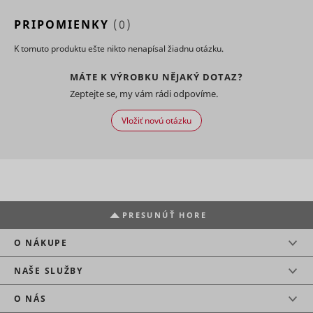
relevant
advertise
PRIPOMIENKY
(0)
based on 
visitor's
K tomuto produktu ešte nikto nenapísal žiadnu otázku.
preferenc
Used to t
MÁTE K VÝROBKU NĚJAKÝ DOTAZ?
visitors o
Zeptejte se, my vám rádi odpovíme.
multiple
websites, 
order to
Vložiť novú otázku
ttcsid
TikTok
present
relevant
advertise
based on 
visitor's
preferenc
Tracks th
PRESUNÚŤ HORE
conversio
between t
user and 
O NÁKUPE
advertise
banners o
NAŠE SLUŽBY
ttcsid_#
TikTok
website - 
serves to
O NÁS
optimise 
relevance