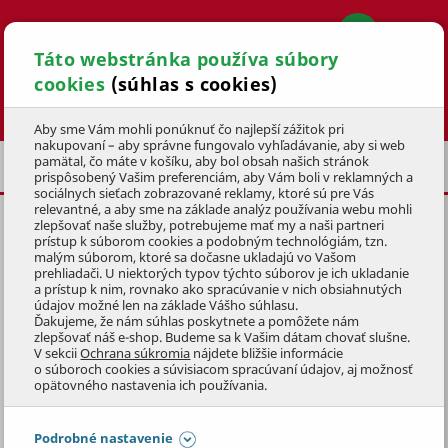
Táto webstránka používa súbory
cookies
(súhlas s cookies)
Hľadať
Aby sme Vám mohli ponúknuť čo najlepší zážitok pri
nakupovaní – aby správne fungovalo vyhľadávanie, aby si web
pamätal, čo máte v košíku, aby bol obsah našich stránok
CYKLISTICKÉ OBLEČENIE A HELMY
prispôsobený Vašim preferenciám, aby Vám boli v reklamných a
sociálnych sieťach zobrazované reklamy, ktoré sú pre Vás
relevantné, a aby sme na základe analýz používania webu mohli
zlepšovať naše služby, potrebujeme mať my a naši partneri
CYKLOKRAŤASY MTF DÁMSKE,
prístup k súborom cookies a podobným technológiám, tzn.
VEĽ. M
malým súborom, ktoré sa dočasne ukladajú vo Vašom
prehliadači. U niektorých typov týchto súborov je ich ukladanie
a prístup k nim, rovnako ako spracúvanie v nich obsiahnutých
KÓD: 4KOZ3197
údajov možné len na základe Vášho súhlasu.
Ďakujeme, že nám súhlas poskytnete a pomôžete nám
zlepšovať náš e-shop. Budeme sa k Vašim dátam chovať slušne.
Preskočiť sekciu
V sekcii
Ochrana súkromia
nájdete bližšie informácie
o súboroch cookies a súvisiacom spracúvaní údajov, aj možnosť
opätovného nastavenia ich používania.
Podrobné nastavenie