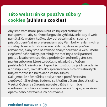
Táto webstránka používa súbory
cookies
(súhlas s cookies)
Hľadať
Aby sme Vám mohli ponúknuť čo najlepší zážitok pri
nakupovaní – aby správne fungovalo vyhľadávanie, aby si web
pamätal, čo máte v košíku, aby bol obsah našich stránok
BAZÉNOVÉ PRÍSLUŠENSTVO
prispôsobený Vašim preferenciám, aby Vám boli v reklamných a
sociálnych sieťach zobrazované reklamy, ktoré sú pre Vás
relevantné, a aby sme na základe analýz používania webu mohli
zlepšovať naše služby, potrebujeme mať my a naši partneri
DRŽIAK PRÍSLUŠENSTVA
prístup k súborom cookies a podobným technológiám, tzn.
GREENLINE
malým súborom, ktoré sa dočasne ukladajú vo Vašom
prehliadači. U niektorých typov týchto súborov je ich ukladanie
a prístup k nim, rovnako ako spracúvanie v nich obsiahnutých
KÓD: 3BVZ0164
údajov možné len na základe Vášho súhlasu.
Ďakujeme, že nám súhlas poskytnete a pomôžete nám
zlepšovať náš e-shop. Budeme sa k Vašim dátam chovať slušne.
Preskočiť sekciu
V sekcii
Ochrana súkromia
nájdete bližšie informácie
o súboroch cookies a súvisiacom spracúvaní údajov, aj možnosť
opätovného nastavenia ich používania.
Podrobné nastavenie