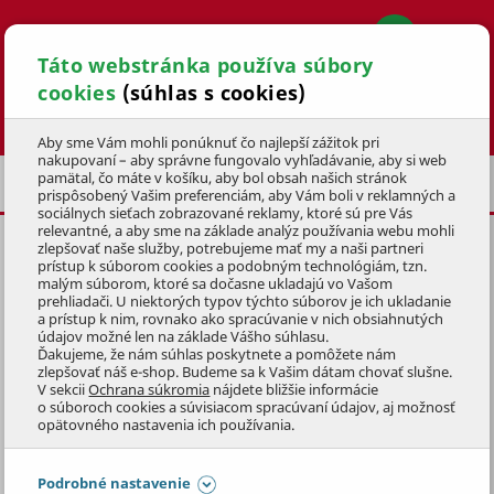
Táto webstránka používa súbory
cookies
(súhlas s cookies)
Hľadať
Aby sme Vám mohli ponúknuť čo najlepší zážitok pri
nakupovaní – aby správne fungovalo vyhľadávanie, aby si web
pamätal, čo máte v košíku, aby bol obsah našich stránok
DOPLNKY NA ZÁHRADU
prispôsobený Vašim preferenciám, aby Vám boli v reklamných a
sociálnych sieťach zobrazované reklamy, ktoré sú pre Vás
relevantné, a aby sme na základe analýz používania webu mohli
zlepšovať naše služby, potrebujeme mať my a naši partneri
ELEKTRICKÝ TEPELNÝ ŽIARIČ
prístup k súborom cookies a podobným technológiám, tzn.
ROMA
malým súborom, ktoré sa dočasne ukladajú vo Vašom
prehliadači. U niektorých typov týchto súborov je ich ukladanie
a prístup k nim, rovnako ako spracúvanie v nich obsiahnutých
KÓD: 2KAM3004
údajov možné len na základe Vášho súhlasu.
Ďakujeme, že nám súhlas poskytnete a pomôžete nám
zlepšovať náš e-shop. Budeme sa k Vašim dátam chovať slušne.
Preskočiť sekciu
DOPREDAJ
V sekcii
Ochrana súkromia
nájdete bližšie informácie
o súboroch cookies a súvisiacom spracúvaní údajov, aj možnosť
opätovného nastavenia ich používania.
Podrobné nastavenie