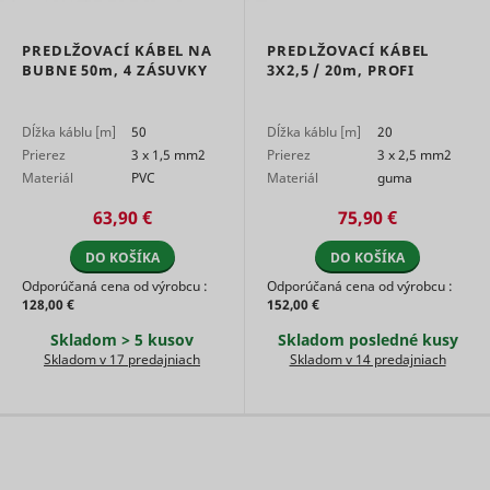
Used for
user navi
internal
pagead/1p-user-list/#
Google
between s
analytics by
PREDLŽOVACÍ KÁBEL NA
PREDLŽOVACÍ KÁBEL
This is us
the website
BUBNE
50m,
4 ZÁSUVKY
3X2,5 /
20m,
PROFI
measure
operator.
of
Čaká na
advertise
smartlook_internal_db#assets
www.mountfield.sk
Dlhodob
schválenie
efforts an
Dĺžka káblu [m]
50
Dĺžka káblu [m]
20
facilitates
Prierez
3 x 1,5 mm2
Prierez
3 x 2,5 mm2
payment 
Materiál
PVC
Materiál
guma
referral-f
between
63,90 €
75,90 €
websites.
Used by 
DO KOŠÍKA
DO KOŠÍKA
AdSense f
experimen
Odporúčaná cena od výrobcu :
Odporúčaná cena od výrobcu :
with
128,00 €
152,00 €
_gcl_au
Google
advertise
efficiency
Skladom > 5 kusov
Skladom posledné kusy
across
Skladom v 17 predajniach
Skladom v 14 predajniach
websites 
their serv
Used by t
social
networkin
service, T
_ttp [x2]
TikTok
for tracki