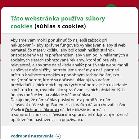
Táto webstránka používa súbory
cookies
(súhlas s cookies)
Hľadať
Aby sme Vám mohli ponúknuť čo najlepší zážitok pri
nakupovaní – aby správne fungovalo vyhľadávanie, aby si web
pamätal, čo máte v košíku, aby bol obsah našich stránok
DOM A DIELŇA
PREDLŽOVACIE KÁBLE
prispôsobený Vašim preferenciám, aby Vám boli v reklamných a
sociálnych sieťach zobrazované reklamy, ktoré sú pre Vás
relevantné, a aby sme na základe analýz používania webu mohli
zlepšovať naše služby, potrebujeme mať my a naši partneri
prístup k súborom cookies a podobným technológiám, tzn.
malým súborom, ktoré sa dočasne ukladajú vo Vašom
prehliadači. U niektorých typov týchto súborov je ich ukladanie
PREDLŽOVACIE KÁBLE
a prístup k nim, rovnako ako spracúvanie v nich obsiahnutých
údajov možné len na základe Vášho súhlasu.
Ďakujeme, že nám súhlas poskytnete a pomôžete nám
Kvalitné predlžovacie káble
výrazne zvýšia vašu mobilitu pri
zlepšovať náš e-shop. Budeme sa k Vašim dátam chovať slušne.
V sekcii
Ochrana súkromia
nájdete bližšie informácie
kosení s
elektrickou kosačkou
, rovnako tak napríklad pri
o súboroch cookies a súvisiacom spracúvaní údajov, aj možnosť
práci s
elektrickou motorovou pílou
alebo
strunovou
Zobraziť celý popis
opätovného nastavenia ich používania.
kosačkou
. Predlžovací prívod v našom sortimente
má dĺžku
až 30 metrov
, predlžovací kábel
na bubne
dokonca
Preskočiť sekciu
Podrobné nastavenie
FILTRÁCIA PRODUKTOV