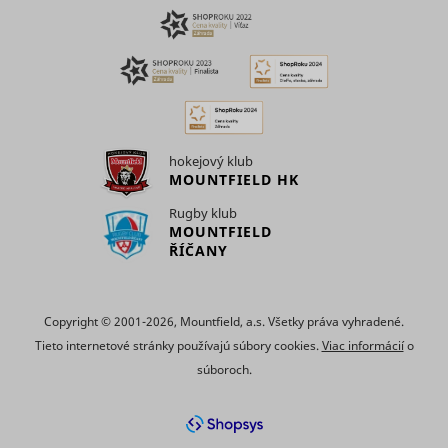
relevant
advertise
based on 
visitor's
preferenc
Used to t
visitors o
multiple
websites, 
hokejový klub
order to
MOUNTFIELD HK
ttcsid
TikTok
present
relevant
Rugby klub
advertise
MOUNTFIELD
based on 
ŘÍČANY
visitor's
preferenc
Tracks th
conversio
Copyright © 2001-2026, Mountfield, a.s. Všetky práva vyhradené.
between t
user and 
Tieto internetové stránky používajú súbory cookies.
Viac informácií
o
advertise
súboroch.
banners o
ttcsid_#
TikTok
website - 
serves to
optimise 
relevance