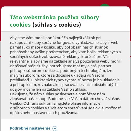
Táto webstránka používa súbory
cookies
(súhlas s cookies)
Hľadať
Aby sme Vám mohli ponúknuť čo najlepší zážitok pri
nakupovaní – aby správne fungovalo vyhľadávanie, aby si web
pamätal, čo máte v košíku, aby bol obsah našich stránok
BAZÉNOVÉ FILTRÁCIE
PRÍSLUŠENSTVO
prispôsobený Vašim preferenciám, aby Vám boli v reklamných a
sociálnych sieťach zobrazované reklamy, ktoré sú pre Vás
relevantné, a aby sme na základe analýz používania webu mohli
zlepšovať naše služby, potrebujeme mať my a naši partneri
FILTRAČNÁ VLOŽKA INTEX TYP
prístup k súborom cookies a podobným technológiám, tzn.
H
malým súborom, ktoré sa dočasne ukladajú vo Vašom
prehliadači. U niektorých typov týchto súborov je ich ukladanie
a prístup k nim, rovnako ako spracúvanie v nich obsiahnutých
KÓD: 3BTZ0036
údajov možné len na základe Vášho súhlasu.
Ďakujeme, že nám súhlas poskytnete a pomôžete nám
zlepšovať náš e-shop. Budeme sa k Vašim dátam chovať slušne.
Preskočiť sekciu
V sekcii
Ochrana súkromia
nájdete bližšie informácie
o súboroch cookies a súvisiacom spracúvaní údajov, aj možnosť
opätovného nastavenia ich používania.
Podrobné nastavenie