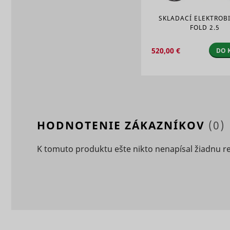
_clck
consent_m
SKLADACÍ ELEKTROB
FOLD 2.5
520,00 €
DO 
_uetsid
HODNOTENIE ZÁKAZNÍKOV
(0)
K tomuto produktu ešte nikto nenapísal žiadnu r
_clsk [x2]
_uetsid_e
consent_p