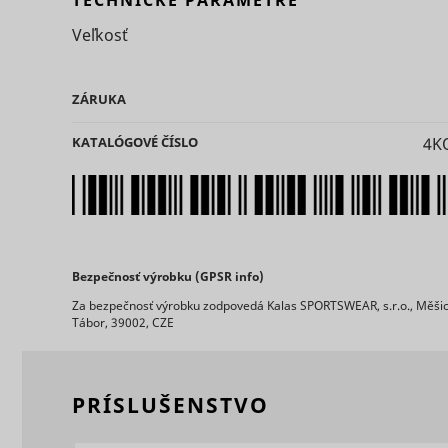
TECHNICKÉ PARAMETRE
Veľkosť
ZÁRUKA
KATALÓGOVÉ ČÍSLO
4K
ts
persooEnv
uuid2
persooSes
Bezpečnosť výrobku (GPSR info)
persooVid
hjActiveV
Za bezpečnosť výrobku zodpovedá Kalas SPORTSWEAR, s.r.o., Měšic
test_cooki
Tábor, 39002, CZE
XANDR_P
daktelaWe
PRÍSLUŠENSTVO