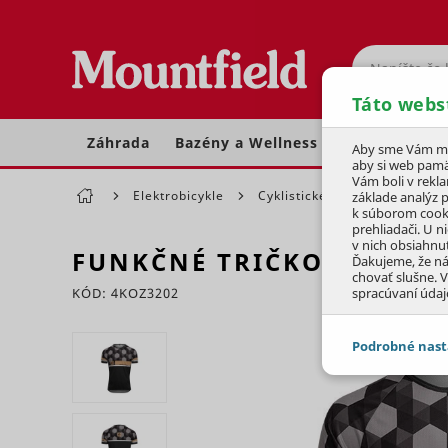
Hľadať
Táto webs
Záhrada
Bazény a Wellness
Dom a dielňa
Aby sme Vám moh
aby si web pamä
Vám boli v rekl
Elektrobicykle
Cyklistické oblečenie a helm
základe analýz 
k súborom cook
prehliadači. U n
v nich obsiahnu
FUNKČNÉ TRIČKO MTF PÁN
Ďakujeme, že n
chovať slušne. V
KÓD: 4KOZ3202
spracúvaní údaj
Preskočiť sekciu
Podrobné nast
JEDNOTLIVÉ 
Potrebné - 