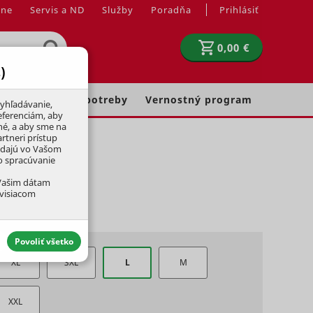
jne
Servis a ND
Služby
Poradňa
Prihlásiť
0,00 €
)
Chovateľské potreby
Vernostný program
yhľadávanie,
eferenciám, aby
né, a aby sme na
rtneri prístup
adajú vo Vašom
ko spracúvanie
 Vašim dátam
úvisiacom
Povoliť všetko
XL
3XL
L
M
XXL
aktívny