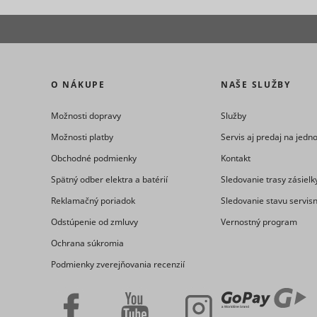
_ga
_uetvid
O NÁKUPE
NAŠE SLUŽBY
Možnosti dopravy
Služby
Možnosti platby
Servis aj predaj na jed
Obchodné podmienky
Kontakt
consent_st
Spätný odber elektra a batérií
Sledovanie trasy zásielk
Reklamačný poriadok
Sledovanie stavu servis
_uetvid_e
Odstúpenie od zmluvy
Vernostný program
Ochrana súkromia
Podmienky zverejňovania recenzií
_ga_#
cookiebot