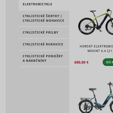
ELEKTROBICYKLE
CYKLISTICKÉ ŠORTKY |
eventStr
CYKLISTICKÉ NOHAVICE
tt_appInfo
__cf_bm [x
CYKLISTICKÉ PRILBY
cart_remi
hjViewpor
CYKLISTICKÉ RUKAVICE
HORSKÝ ELEKTROBI
MOUNT 6.4 (21
cart_remi
CYKLISTICKÉ PONOŽKY
A NÁKRČNÍKY
600,00 €
DO 
tt_pixel_s
checkedSt
lastVisite
tt_session