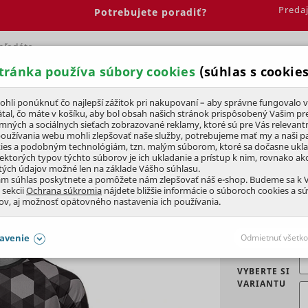
Preda
Potrebujete poradiť?
tránka používa súbory cookies
(súhlas s cookies
Spálňa
Jedáleň
Elektrobicykle
Vína
Pre deti
li ponúknuť čo najlepší zážitok pri nakupovaní – aby správne fungovalo v
tal, čo máte v košíku, aby bol obsah našich stránok prispôsobený Vašim pr
amných a sociálnych sieťach zobrazované reklamy, ktoré sú pre Vás relevant
y
Dresy a tričká
používania webu mohli zlepšovať naše služby, potrebujeme mať my a naši pa
ies a podobným technológiám, tzn. malým súborom, ktoré sa dočasne ukl
iektorých typov týchto súborov je ich ukladanie a prístup k nim, rovnako a
tých údajov možné len na základe Vášho súhlasu.
SKE, VEĽ. L
ám súhlas poskytnete a pomôžete nám zlepšovať náš e-shop. Budeme sa k
 sekcii
Ochrana súkromia
nájdete bližšie informácie o súboroch cookies a s
ov, aj možnosť opätovného nastavenia ich používania.
avenie
Odmietnuť všetko
SÚHLASY AJ S DETAILMI
VYBERTE SI
VARIANTU
aby naše stránky mohli fungovať
Vždy 