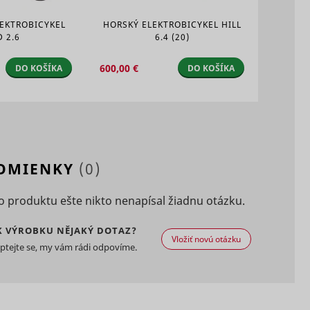
ing the
HTTP
Miestne
HTML
cookie
á
úložisko
LEKTROBICYKEL
HORSKÝ ELEKTROBICYKEL HILL
ed
HTML
D 2.6
6.4 (20)
track
600,00 €
DO KOŠÍKA
DO KOŠÍKA
on
 in
Miestne
Dlhodobá
úložisko
HTML
POMIENKY
(0)
sement
 the
 produktu ešte nikto nenapísal žiadnu otázku.
Súbor
ces.
HTTP
K VÝROBKU NĚJAKÝ DOTAZ?
cookie
 the
Vložiť novú otázku
ptejte se, my vám rádi odpovíme.
ate for
Miestne
ie with
Dlhodobá
úložisko
Miestne
onding
HTML
á
úložisko
HTML