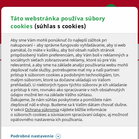
Táto webstránka používa súbory
cookies
(súhlas s cookies)
Hľadať
Aby sme Vám mohli ponúknuť čo najlepší zážitok pri
nakupovaní – aby správne fungovalo vyhľadávanie, aby si web
pamätal, čo máte v košíku, aby bol obsah našich stránok
ZÁHRADNÉ NÁRADIE
HRABLE A METLY
prispôsobený Vašim preferenciám, aby Vám boli v reklamných a
sociálnych sieťach zobrazované reklamy, ktoré sú pre Vás
relevantné, a aby sme na základe analýz používania webu mohli
zlepšovať naše služby, potrebujeme mať my a naši partneri
HRABLE NA RUŽE MTF ELITE
prístup k súborom cookies a podobným technológiám, tzn.
malým súborom, ktoré sa dočasne ukladajú vo Vašom
KÓD: 1ZST3262
prehliadači. U niektorých typov týchto súborov je ich ukladanie
a prístup k nim, rovnako ako spracúvanie v nich obsiahnutých
údajov možné len na základe Vášho súhlasu.
Preskočiť sekciu
DOPREDAJ
Ďakujeme, že nám súhlas poskytnete a pomôžete nám
zlepšovať náš e-shop. Budeme sa k Vašim dátam chovať slušne.
V sekcii
Ochrana súkromia
nájdete bližšie informácie
o súboroch cookies a súvisiacom spracúvaní údajov, aj možnosť
opätovného nastavenia ich používania.
Podrobné nastavenie