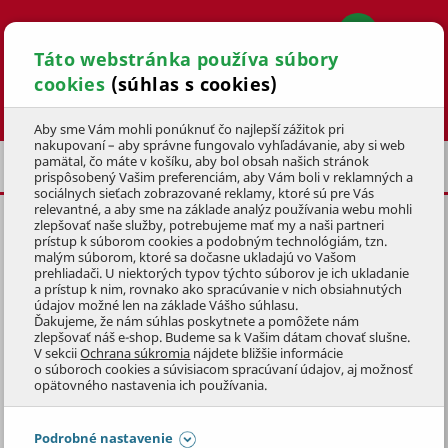
Táto webstránka používa súbory
cookies
(súhlas s cookies)
Hľadať
Aby sme Vám mohli ponúknuť čo najlepší zážitok pri
nakupovaní – aby správne fungovalo vyhľadávanie, aby si web
pamätal, čo máte v košíku, aby bol obsah našich stránok
NÁHRADNÉ DIELY
prispôsobený Vašim preferenciám, aby Vám boli v reklamných a
sociálnych sieťach zobrazované reklamy, ktoré sú pre Vás
relevantné, a aby sme na základe analýz používania webu mohli
zlepšovať naše služby, potrebujeme mať my a naši partneri
PUMPA OLEJOVÁ KOVOVÁ !
prístup k súborom cookies a podobným technológiám, tzn.
malým súborom, ktoré sa dočasne ukladajú vo Vašom
KÓD: IM50180007R
prehliadači. U niektorých typov týchto súborov je ich ukladanie
a prístup k nim, rovnako ako spracúvanie v nich obsiahnutých
údajov možné len na základe Vášho súhlasu.
Preskočiť sekciu
KLUBOVÁ CENA
Ďakujeme, že nám súhlas poskytnete a pomôžete nám
zlepšovať náš e-shop. Budeme sa k Vašim dátam chovať slušne.
V sekcii
Ochrana súkromia
nájdete bližšie informácie
o súboroch cookies a súvisiacom spracúvaní údajov, aj možnosť
opätovného nastavenia ich používania.
Podrobné nastavenie