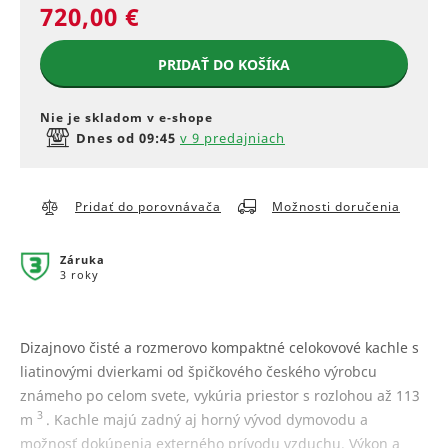
720,00 €
PRIDAŤ DO KOŠÍKA
Nie je skladom v e‑shope
Dnes od 09:45
v 9 predajniach
Pridať do porovnávača
Možnosti doručenia
Záruka
3 roky
Dizajnovo čisté a rozmerovo kompaktné celokovové kachle s
liatinovými dvierkami od špičkového českého výrobcu
známeho po celom svete, vykúria priestor s rozlohou až 113
3
m
. Kachle majú zadný aj horný vývod dymovodu a
možnosť dokúpenia externého prívodu vzduchu. Výkon a