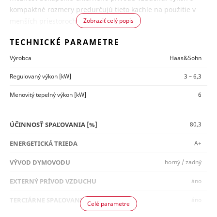
kompaktné rozmery predurčujú tieto kachle na použitie v
menších priestoroch.
Zobraziť celý popis
TECHNICKÉ PARAMETRE
EASY
Výrobca
Haas&Sohn
CONTRO
L
Regulovaný výkon
[kW]
3 – 6,3
Šikovná
Menovitý tepelný výkon
[kW]
6
funkcia Easy
Control
ÚČINNOSŤ SPAĽOVANIA
[%]
80,3
umožňuje
pohodlné
ENERGETICKÁ
TRIEDA
A+
ovládanie
VÝVOD
DYMOVODU
horný / zadný
prívodu
primárneho a sekundárneho vzduchu pomocou jedného
EXTERNÝ PRÍVOD
VZDUCHU
áno
vhodne umiestneného regulátora a súčasne uzavretie
prívodu externého prívodu vzduchu.
TERCIÁRNE
SPAĽOVANIE
áno
Celé parametre