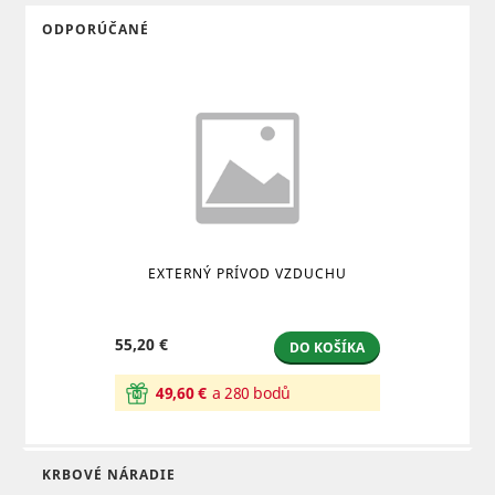
ZÁRUKA
3 roky
ODPORÚČANÉ
KATALÓGOVÉ ČÍSLO
2KAM1208
EXTERNÝ PRÍVOD VZDUCHU
55,20 €
DO KOŠÍKA
49,60 €
a 280 bodů
KRBOVÉ NÁRADIE