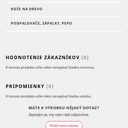
KOŠE NA DREVO
PODPAĽOVAČE, ZÁPALKY, PEPO
HODNOTENIE ZÁKAZNÍKOV
(0)
K tomuto produktu ešte nikto nenapísal žiadnu recenziu.
PRIPOMIENKY
(0)
K tomuto produktu ešte nikto nenapísal žiadnu otázku.
MÁTE K VÝROBKU NĚJAKÝ DOTAZ?
Zeptejte se, my vám rádi odpovíme.
Vložiť novú otázku