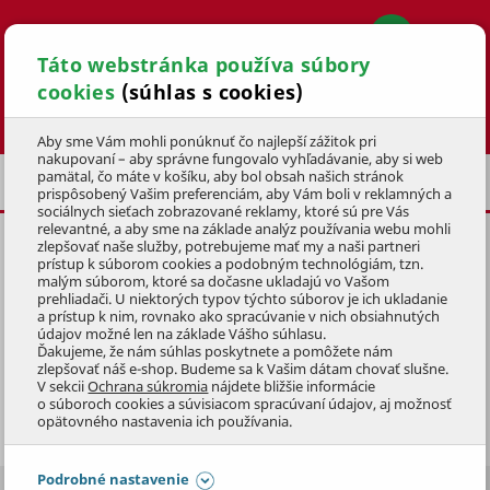
Táto webstránka používa súbory
cookies
(súhlas s cookies)
Hľadať
Aby sme Vám mohli ponúknuť čo najlepší zážitok pri
nakupovaní – aby správne fungovalo vyhľadávanie, aby si web
pamätal, čo máte v košíku, aby bol obsah našich stránok
KRBOVÉ KACHLE
BRIKETY A PELETY
prispôsobený Vašim preferenciám, aby Vám boli v reklamných a
sociálnych sieťach zobrazované reklamy, ktoré sú pre Vás
relevantné, a aby sme na základe analýz používania webu mohli
zlepšovať naše služby, potrebujeme mať my a naši partneri
prístup k súborom cookies a podobným technológiám, tzn.
malým súborom, ktoré sa dočasne ukladajú vo Vašom
prehliadači. U niektorých typov týchto súborov je ich ukladanie
BRIKETY A PELETY
a prístup k nim, rovnako ako spracúvanie v nich obsiahnutých
údajov možné len na základe Vášho súhlasu.
Ďakujeme, že nám súhlas poskytnete a pomôžete nám
Brikety
vznikajú jednoduchým zlisovaním pilín bez
zlepšovať náš e-shop. Budeme sa k Vašim dátam chovať slušne.
V sekcii
Ochrana súkromia
nájdete bližšie informácie
akéhokoľvek spojiva a
pýšia sa vysokou výhrevnosťou.
o súboroch cookies a súvisiacom spracúvaní údajov, aj možnosť
Po spálení po nich zostane len minimum popola
. Ľahko
Zobraziť celý popis
opätovného nastavenia ich používania.
ich rozlámete na menšie kúsky, takže nepotrebujete ani
triesky na podpaľovanie. Drevené brikety horia spočiatku
Podrobné nastavenie