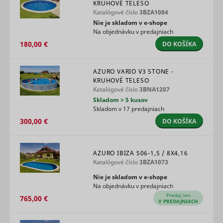
Used for
KRUHOVÉ TELESO
user navi
internal
Katalógové číslo
3BZA1084
pagead/1p-user-list/#
Google
between s
analytics by
Nie je skladom v e‑shope
This is us
the website
Na objednávku v predajniach
measure
operator.
of
180,00 €
DO KOŠÍKA
Čaká na
advertise
smartlook_internal_db#assets
www.mountfield.sk
Dlhodob
schválenie
efforts an
facilitates
AZURO VARIO V3 STONE -
payment 
KRUHOVÉ TELESO
referral-f
Katalógové číslo
3BNA1207
between
Skladom > 5 kusov
websites.
Skladom v 17 predajniach
Used by 
AdSense f
300,00 €
DO KOŠÍKA
experimen
with
_gcl_au
Google
advertise
efficiency
AZURO IBIZA 506-1,5 / 8X4,16
across
Katalógové číslo
3BZA1073
websites 
Nie je skladom v e‑shope
their serv
Na objednávku v predajniach
Used by t
Predaj len
social
765,00 €
V PREDAJNIACH
networkin
service, T
_ttp [x2]
TikTok
for tracki