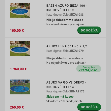
relevant
BAZÉN AZURO IBIZA 400 -
advertise
KRUHOVÉ TELESO
based on 
Katalógové číslo
3BZA1083
visitor's
Nie je skladom v e‑shope
preferenc
Na objednávku v predajniach
Used to t
visitors o
160,00 €
DO KOŠÍKA
multiple
websites, 
order to
AZURO IBIZA 501 - 5 X 1,2
ttcsid
TikTok
present
Katalógové číslo
3BZA1079
relevant
advertise
Nie je skladom v e‑shope
based on 
Na objednávku v predajniach
visitor's
Predaj len
preferenc
1 940,00 €
V PREDAJNIACH
Tracks th
conversio
between t
AZURO VARIO V3 DREVO -
user and 
KRUHOVÉ TELESO
advertise
Katalógové číslo
3BNA1175
banners o
Skladom > 5 kusov
ttcsid_#
TikTok
website - 
Skladom v 18 predajniach
serves to
optimise 
260,00 €
DO KOŠÍKA
relevance