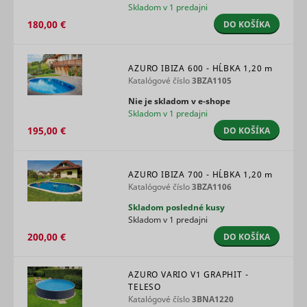
Skladom v 1 predajni
content f
the websi
180,00 €
DO KOŠÍKA
dt
UnderdogMedia
onto socia
media
platforms
websites.
AZURO IBIZA 600 - HĹBKA
1,20 m
Registers 
Katalógové číslo
3BZA1105
unique ID 
Nie je skladom v e‑shope
identifies
Skladom v 1 predajni
user's de
during re
195,00 €
DO KOŠÍKA
rtbh
UnderdogMedia
visits. Use
conversio
tracking a
measure 
AZURO IBIZA 700 - HĹBKA
1,20 m
efficacy o
Katalógové číslo
3BZA1106
online ads
Skladom posledné kusy
Used to
Skladom v 1 predajni
measure 
efficiency
200,00 €
DO KOŠÍKA
website’s
advertise
efforts, by
AZURO VARIO V1 GRAPHIT -
udmts
UnderdogMedia
collecting
TELESO
on the
Katalógové číslo
3BNA1220
conversio