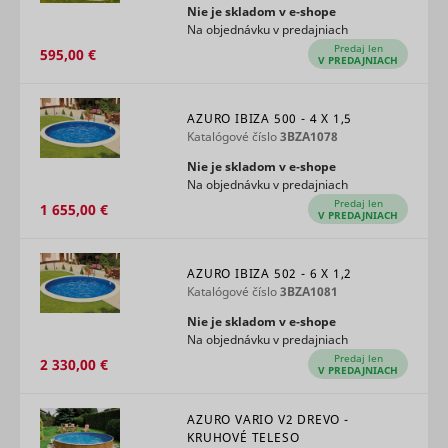
number of
Nie je skladom v e‑shope
enables u
_hjSession_#
Hotjar
visits,
1 deň
MUID
Microsoft
Na objednávku v predajniach
tracking b
average
synchroni
Predaj len
595,00 €
time spent
V PREDAJNIACH
the ID ac
on the
many Micr
website
domains.
and what
AZURO IBIZA 500 - 4 X 1,5
Collects
pages have
Katalógové číslo
3BZA1078
informati
been read.
user
Collects
Nie je skladom v e‑shope
preferenc
statistics on
Na objednávku v predajniach
and/or
the visitor's
Predaj len
interactio
1 655,00 €
visits to the
V PREDAJNIACH
web-camp
website,
content - T
such as the
adx/cm
RTB House
used on 
number of
campaign
AZURO IBIZA 502 - 6 X 1,2
_hjSessionUser_#
Hotjar
visits,
1 rok
platform 
Katalógové číslo
3BZA1081
average
by websit
time spent
Nie je skladom v e‑shope
owners fo
on the
Na objednávku v predajniach
promotin
website
events or
Predaj len
2 330,00 €
and what
V PREDAJNIACH
products.
pages have
Used to d
been read.
Meta Platforms,
and log
Registers
AZURO VARIO V2 DREVO -
log/error
Inc.
potential
statistical
KRUHOVÉ TELESO
tracking e