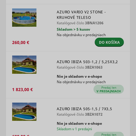
the
advertise
AZURO VARIO V2 STONE -
on the web
KRUHOVÉ TELESO
Collects
Katalógové číslo
3BNA1206
statistical
Skladom > 5 kusov
related to
Na objednávku v predajniach
user's we
visits, suc
260,00 €
DO KOŠÍKA
the numbe
visits, av
time spen
AZURO IBIZA 503-1,2 / 5,25X3,2
the websi
Katalógové číslo
3BZA1063
what pag
have bee
Nie je skladom v e‑shope
loaded. T
Na objednávku v predajniach
purpose is
Predaj len
segment 
1 823,00 €
V PREDAJNIACH
website's
according
SL_L_23361dd035530_SID
Smartlook
factors su
demograp
AZURO IBIZA 505-1,5 / 7X3,5
and
Katalógové číslo
3BZA1072
geographi
Nie je skladom v e‑shope
location, i
Skladom v 1 predajni
order to 
media an
Predaj len