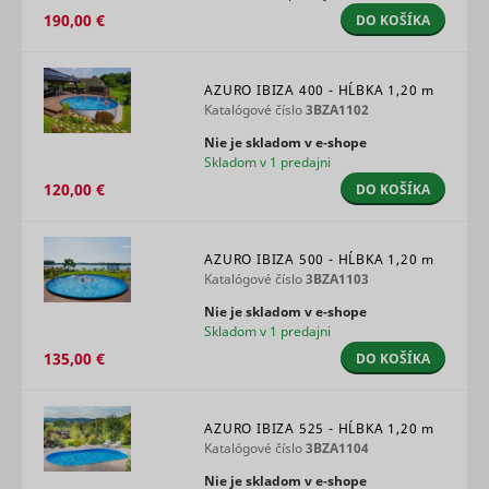
__rtbh.uid
RTB House
informatio
190,00 €
DO KOŠÍKA
used in or
optimize 
relevance
advertise
AZURO IBIZA 400 - HĹBKA
1,20 m
on the web
Katalógové číslo
3BZA1102
Used to id
Nie je skladom v e‑shope
the visitor
Skladom v 1 predajni
across vis
and devic
120,00 €
DO KOŠÍKA
This allow
website t
present t
visitor wit
AZURO IBIZA 500 - HĹBKA
1,20 m
relevant
Katalógové číslo
3BZA1103
um
Teads
advertise
Nie je skladom v e‑shope
The servic
Skladom v 1 predajni
provided 
third part
135,00 €
DO KOŠÍKA
advertise
hubs, whi
facilitate 
time biddi
AZURO IBIZA 525 - HĹBKA
1,20 m
advertiser
Katalógové číslo
3BZA1104
Enables t
Nie je skladom v e‑shope
visitor to