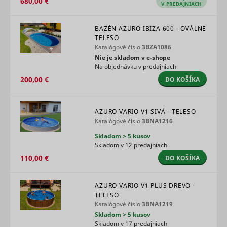
680,00 €
V PREDAJNIACH
marketin
agencies 
structure
BAZÉN AZURO IBIZA 600 - OVÁLNE
understa
TELESO
their targ
Katalógové číslo
3BZA1086
groups to
Nie je skladom v e‑shope
enable
customis
Na objednávku v predajniach
online
200,00 €
DO KOŠÍKA
advertisin
Collects
informati
user beha
AZURO VARIO V1 SIVÁ - TELESO
on multipl
Katalógové číslo
3BNA1216
websites. 
Skladom > 5 kusov
__rtbh.lid
RTB House
informatio
Skladom v 12 predajniach
used in or
optimize 
110,00 €
DO KOŠÍKA
relevance
advertise
on the web
AZURO VARIO V1 PLUS DREVO -
Collects
TELESO
informati
Katalógové číslo
3BNA1219
user beha
Skladom > 5 kusov
on multipl
Skladom v 17 predajniach
websites. 