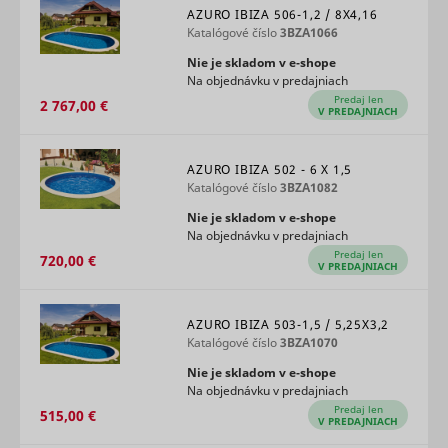
AZURO IBIZA 506-1,2 / 8X4,16
use of
embedde
Katalógové číslo
3BZA1066
services.
Nie je skladom v e‑shope
Collects d
Na objednávku v predajniach
on visitor
Predaj len
behaviour
2 767,00 €
V PREDAJNIACH
multiple
websites, 
order to
AZURO IBIZA 502 - 6 X 1,5
present 
Katalógové číslo
3BZA1082
relevant
_uetsid
Microsoft
advertise
Nie je skladom v e‑shope
This also 
Na objednávku v predajniach
the websit
Predaj len
limit the
720,00 €
V PREDAJNIACH
number o
times that
are shown
same
AZURO IBIZA 503-1,5 / 5,25X3,2
advertise
Katalógové číslo
3BZA1070
Used to t
Nie je skladom v e‑shope
visitors o
Na objednávku v predajniach
multiple
Predaj len
websites, 
515,00 €
V PREDAJNIACH
order to
_uetvid
Microsoft
present