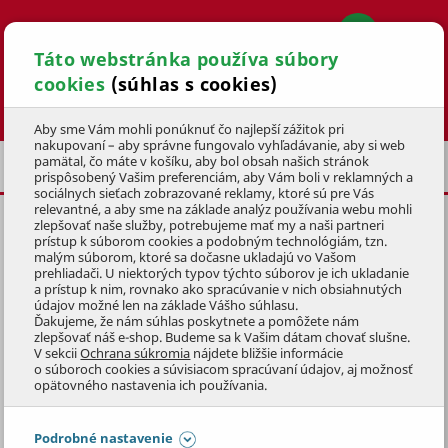
Táto webstránka používa súbory
cookies
(súhlas s cookies)
Hľadať
Aby sme Vám mohli ponúknuť čo najlepší zážitok pri
nakupovaní – aby správne fungovalo vyhľadávanie, aby si web
pamätal, čo máte v košíku, aby bol obsah našich stránok
NÁHRADNÉ DIELY PRE BAZÉNY
prispôsobený Vašim preferenciám, aby Vám boli v reklamných a
sociálnych sieťach zobrazované reklamy, ktoré sú pre Vás
relevantné, a aby sme na základe analýz používania webu mohli
zlepšovať naše služby, potrebujeme mať my a naši partneri
KOLÍK SPOJOVACÍ PRUŽNÝ
prístup k súborom cookies a podobným technológiám, tzn.
malým súborom, ktoré sa dočasne ukladajú vo Vašom
KÓD: MT00103
prehliadači. U niektorých typov týchto súborov je ich ukladanie
a prístup k nim, rovnako ako spracúvanie v nich obsiahnutých
údajov možné len na základe Vášho súhlasu.
Preskočiť sekciu
KLUBOVÁ CENA
Ďakujeme, že nám súhlas poskytnete a pomôžete nám
zlepšovať náš e-shop. Budeme sa k Vašim dátam chovať slušne.
V sekcii
Ochrana súkromia
nájdete bližšie informácie
o súboroch cookies a súvisiacom spracúvaní údajov, aj možnosť
opätovného nastavenia ich používania.
Podrobné nastavenie