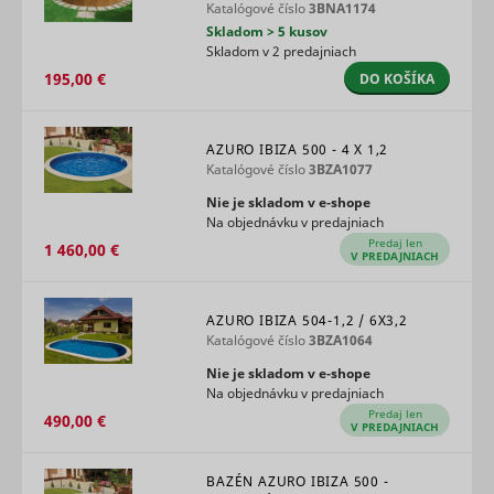
data on
Katalógové číslo
3BNA1174
Used by 
users'
Skladom > 5 kusov
DoubleCli
behaviour
Skladom v 2 predajniach
register 
on the
_hjTLDTest
Hotjar
Relácia
report the
195,00 €
DO KOŠÍKA
website.
website u
Used for
actions af
internal
viewing o
analytics by
AZURO IBIZA 500 - 4 X 1,2
clicking o
the website
Katalógové číslo
3BZA1077
IDE
Google
the advert
operator.
ads with t
Used by the
Nie je skladom v e‑shope
purpose o
social
Na objednávku v predajniach
measuring
networking
Predaj len
efficacy o
1 460,00 €
service,
V PREDAJNIACH
ad and to
_tt_enable_cookie
TikTok
TikTok, for
1 rok
present
tracking the
targeted 
use of
the user.
AZURO IBIZA 504-1,2 / 6X3,2
embedded
Katalógové číslo
3BZA1064
Tracks if 
services.
user has 
Registers
Nie je skladom v e‑shope
interest in
statistical
Na objednávku v predajniach
specific
data on
Predaj len
products 
490,00 €
users'
V PREDAJNIACH
events ac
behaviour
multiple
on the
_cltk
Microsoft
Relácia
websites 
website.
BAZÉN AZURO IBIZA 500 -
detects h