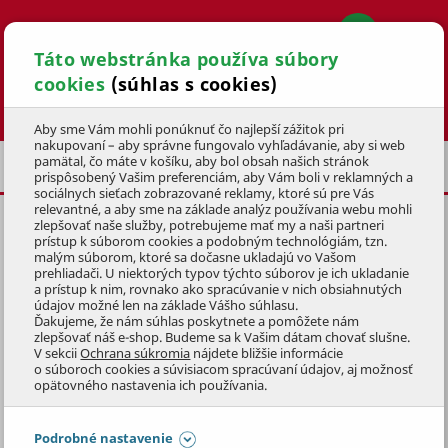
Táto webstránka používa súbory
cookies
(súhlas s cookies)
Hľadať
Aby sme Vám mohli ponúknuť čo najlepší zážitok pri
nakupovaní – aby správne fungovalo vyhľadávanie, aby si web
pamätal, čo máte v košíku, aby bol obsah našich stránok
BAZÉNY A WELLNESS
prispôsobený Vašim preferenciám, aby Vám boli v reklamných a
sociálnych sieťach zobrazované reklamy, ktoré sú pre Vás
relevantné, a aby sme na základe analýz používania webu mohli
zlepšovať naše služby, potrebujeme mať my a naši partneri
AZURO IBIZA 505-1,2 / 7X3,5
prístup k súborom cookies a podobným technológiám, tzn.
malým súborom, ktoré sa dočasne ukladajú vo Vašom
KÓD: 3BZA1065
prehliadači. U niektorých typov týchto súborov je ich ukladanie
a prístup k nim, rovnako ako spracúvanie v nich obsiahnutých
údajov možné len na základe Vášho súhlasu.
Preskočiť sekciu
Ďakujeme, že nám súhlas poskytnete a pomôžete nám
zlepšovať náš e-shop. Budeme sa k Vašim dátam chovať slušne.
V sekcii
Ochrana súkromia
nájdete bližšie informácie
o súboroch cookies a súvisiacom spracúvaní údajov, aj možnosť
opätovného nastavenia ich používania.
Podrobné nastavenie