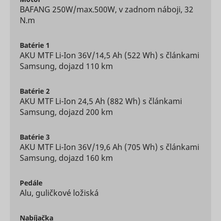
content f
BAFANG 250W/max.500W, v zadnom náboji, 32
the websi
dt
UnderdogMedia
N.m
onto socia
media
platforms
Batérie
1
websites.
AKU MTF Li-Ion 36V/14,5 Ah (522 Wh) s článkami
Registers 
Samsung, dojazd 110 km
unique ID 
identifies
user's de
Batérie
2
during re
rtbh
UnderdogMedia
visits. Use
AKU MTF Li-Ion 24,5 Ah (882 Wh) s článkami
conversio
Samsung, dojazd 200 km
tracking a
measure 
efficacy o
Batérie
3
online ads
AKU MTF Li-Ion 36V/19,6 Ah (705 Wh) s článkami
Used to
Samsung, dojazd 160 km
measure 
efficiency
website’s
Pedále
advertise
Alu, guličkové ložiská
efforts, by
udmts
UnderdogMedia
collecting
on the
Nabíjačka
conversio