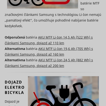
batérie MTF
use of
embedde
so
services.
značkovými článkami Samsung s technológiou Li-Ion nemajú
Collects d
„pamäťový efekt“, čo umožňuje pohodlné nabíjanie batérie
on visitor
behaviour
kedykoľvek.
multiple
websites, 
order to
Odporučená
batéria
AKU MTF Li-Ion 14,5 Ah (522 Wh) s
present 
článkami Samsung, dojazd až 110 km
relevant
Alternatívna
batéria
AKU MTF Li-Ion 19,6 Ah (705 Wh) s
_uetsid
Microsoft
advertise
This also 
článkami Samsung, dojazd až 160 km
the websit
Alternatívna
batéria
AKU MTF Li-Ion 24,5 Ah (882 Wh) s
limit the
number o
článkami Samsung, dojazd až 200 km
times that
are shown
same
advertise
DOJAZD
Used to t
ELEKTRO
visitors o
BICYKLA
multiple
websites, 
Dojazd je
order to
_uetvid
Microsoft
present