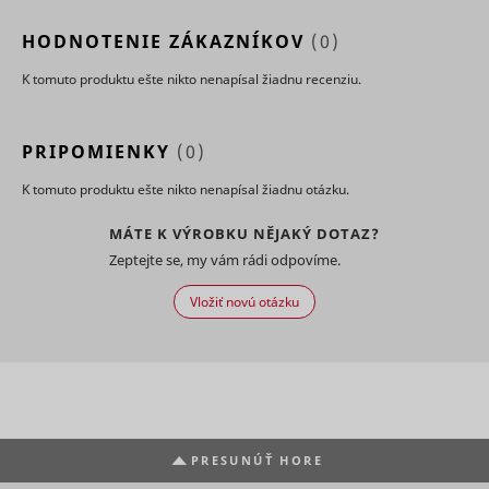
HODNOTENIE ZÁKAZNÍKOV
(0)
K tomuto produktu ešte nikto nenapísal žiadnu recenziu.
PRIPOMIENKY
(0)
K tomuto produktu ešte nikto nenapísal žiadnu otázku.
MÁTE K VÝROBKU NĚJAKÝ DOTAZ?
Zeptejte se, my vám rádi odpovíme.
Vložiť novú otázku
PRESUNÚŤ HORE