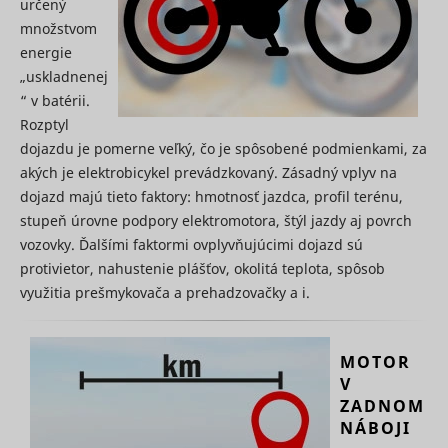
určený
relevant
množstvom
advertise
based on 
energie
visitor's
„uskladnenej
preferenc
“ v batérii.
Used to t
visitors o
Rozptyl
multiple
dojazdu je pomerne veľký, čo je spôsobené podmienkami, za
websites, 
order to
akých je elektrobicykel prevádzkovaný. Zásadný vplyv na
ttcsid
TikTok
present
dojazd majú tieto faktory: hmotnosť jazdca, profil terénu,
relevant
stupeň úrovne podpory elektromotora, štýl jazdy aj povrch
advertise
based on 
vozovky. Ďalšími faktormi ovplyvňujúcimi dojazd sú
visitor's
protivietor, nahustenie plášťov, okolitá teplota, spôsob
preferenc
využitia prešmykovača a prehadzovačky a i.
Tracks th
conversio
between t
user and 
MOTOR
advertise
banners o
V
ttcsid_#
TikTok
website - 
ZADNOM
serves to
NÁBOJI
optimise 
relevance