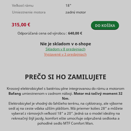
website.
Used by t
_clck
Microsoft
1 rok
This cookie
Čaká na
Veľkosť rámu
18"
This is used
lastVisitedProductIds
www.mountfield.sk
social
is
schválenie
to compile
Umiestnenie motora
zadný motor
networkin
necessary
statistical
service, T
for GDPR-
tt_pixel_session_index
TikTok
reports and
for tracki
315,00 €
compliance
DO KOŠÍKA
heatmaps
use of
of the
for the
embedde
Odporúčaná cena od výrobcu :
640,00 €
website.
website
services.
Used to
owner.
Used by t
Nie je skladom v e‑shope
detect if the
Registers
social
Skladom v 8 predajniach
visitor has
statistical
networkin
Vystavené v 3 predajniach
accepted
data on
service, T
the
tt_sessionId
TikTok
users'
for tracki
preference
behaviour
use of
category in
on the
embedde
_clsk [x2]
Microsoft
1 deň
the cookie
PREČO SI HO ZAMILUJETE
consent_preferences
www.mountfield.sk
website.
Dlhodobá
services.
banner.
Used for
Used to t
This cookie
internal
Krosový elektrobicykel s batériou plne integrovanou do rámu a motorom
visitors o
is
analytics by
Bafang
umiestnenom v zadnom náboji.
Motor má točivý moment 32
multiple
necessary
the website
Nm
.
websites, 
for GDPR-
operator.
Elektrobicykel je vhodný do ľahšieho terénu, na cyklotrasy, ale výborne
order to
compliance
Registers a
sedí aj na ceste vďaka užším plášťom. Má priemer kolies 28“ a môžete
_uetsid
Microsoft
present
of the
unique ID
vyberať z rámových veľkostí 18“ a 20“. Jedná sa o model ideálny na
relevant
website.
that is used
rekreačný štýl jazdy, komfort ešte umocňuje odpružená sedlovka a
advertise
Determines
to generate
pohodlné sedlo MTF Comfort Man.
based on 
whether
statistical
visitor's
_ga
Google
2 rokov
the user