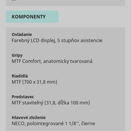
embedde
content.
Tries to
KOMPONENTY
estimate 
users'
bandwidth
VISITOR_INFO1_LIVE
YouTube
pages wit
Ovládanie
integrate
Farebný LCD displej, 5 stupňov asistencie
YouTube
videos.
Registers 
Gripy
unique ID
MTF Comfort, anatomicky tvarovaná
keep stati
YSC
YouTube
of what v
from You
Riadidlá
the user 
MTF (700 x 31,8 mm)
seen.
Necessary
the
Predstavec
implemen
MTF staviteľný (31,8, dĺžka 100 mm)
and
yt-icons-last-purged
YouTube
functionali
YouTube v
Hlavové
zloženie
content o
NECO, polointegrované 1 1/8'', čierne
website.
Stores th