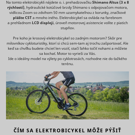
data on
Na tomto elektrobicykli nájdete o. i. prehadzovačku
Shimano Altus (3 x 8
preferenc
has
consent_statistics
www.mountfield.sk
how the
Dlhodobá
rýchlostí)
, hydraulické kotúčové brzdy Shimano s odpojovačom motora,
Contains 
accepted
visitor uses
vidlicou Zoom so zdvihom 50 mm uzamykateľnou z korunky, značkové
expiry-dat
the cookie
the
plášte CST
a mnoho iného. Elektrobicykel sa ovláda na farebnom
_uetsid_exp
Microsoft
the cookie
consent
website.
a prehľadnom
LCD displeji
, úroveň motorovej asistencie volíte z piatich
correspon
box.
stupňov.
Used by
name.
Stores the
Google
Used to t
user's
Pre koho je krosový elektrobicykel so zadným motorom? Skôr pre
Analytics to
visitors o
cookie
milovníkov cykloturistiky, ktorí si chcú sem-tam aj trochu zašportovať. Ale
collect data
multiple
cookiebot_consent_updated
www.mountfield.sk
consent
Dlhodobá
keď sa chvíľku budete chcieť len voziť, stačí ľahko točiť nohami a môžete
on the
websites, 
state for
sa kochať. Motor to vyrieši za Vás.
number of
order to
the current
Ide o ideálny model na výlety po cyklotrasách, rozhodne nie do ťažkého
times a
_uetvid
Microsoft
present
domain
terénu.
_ga_#
Google
user has
2 rokov
relevant
Stores the
visited the
advertise
user's
website as
based on 
cookie
well as
visitor's
CookieConsent
Cookiebot
consent
1 rok
dates for
preferenc
state for
the first
Contains 
the current
and most
expiry-dat
domain
recent visit.
_uetvid_exp
Microsoft
the cookie
Collects
correspon
statistics on
name.
the visitor's
Used wide
visits to the
Microsoft 
website,
unique us
ČÍM SA ELEKTROBICYKEL MÔŽE PÝŠIŤ
such as the
The cooki