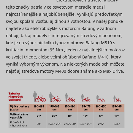
marketin
tejto značky patria v celosvetovom meradle medzi
agencies 
structure
najrozšírenejšie a najobľúbenejšie. Vynikajú predovšetkým
understa
svojou spoľahlivosťou aj dlhou životnosťou. V našej ponuke
their targ
nájdete ako elektrobicykle s motorom Bafang v zadnom
groups to
enable
náboji, tak aj modely s integrovaným stredovým pohonom,
customis
kde je na výber niekoľko typov motorov: Bafang M510 s
online
advertisin
krútiacim momentom 95 Nm , jeden z najsilnejších motorov
Collects
vo svojej triede, alebo veľmi obľúbený Bafang M410, ktorý
informati
vyniká výborným výkonom. Na niektorých modeloch môžete
user beha
on multipl
nájsť aj stredové motory M400 dobre známe ako Max Drive.
websites. 
__rtbh.lid
RTB House
informatio
used in or
optimize 
relevance
advertise
on the web
Collects
informati
user beha
on multipl
websites. 