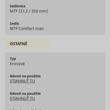
user's vi
Sedlovka
player
MTF (27,2 / 350 mm)
ytidb::LAST_RESULT_ENTRY_KEY
YouTube
preferenc
using
embedde
Sedlo
YouTube 
MTF Comfort man
Used to t
user’s
YtIdbMeta#databases
YouTube
interactio
embedde
OSTATNÉ
content.
Typ
krosové
Návod na použitie
STIAHNUŤ TU
Návod na použitie
STIAHNUŤ TU