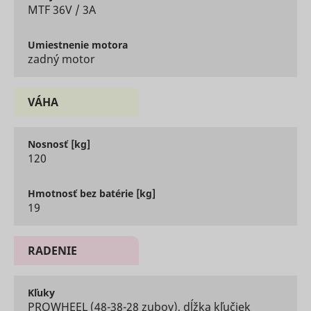
MTF 36V / 3A
of the web
ads acros
multiple
websites.
Umiestnenie
motora
zadný motor
Tracks th
conversio
between t
user and 
VÁHA
advertise
banners o
_gcl_ls
Google
website - 
serves to
Nosnosť
[kg]
optimise 
120
relevance
the
advertise
Hmotnosť bez batérie
[kg]
on the web
19
Collects
informati
user beha
on multipl
RADENIE
websites. 
__rtbh.lid
RTB House
informatio
used in or
Kľuky
optimize 
PROWHEEL (48-38-28 zubov), dĺžka kľučiek
relevance