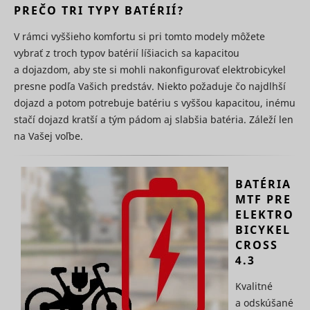
Used for
PREČO TRI TYPY BATÉRIÍ?
user navi
internal
pagead/1p-user-list/#
Google
between s
analytics by
This is us
V rámci vyššieho komfortu si pri tomto modely môžete
the website
measure
operator.
vybrať z troch typov batérií líšiacich sa kapacitou
of
Čaká na
a dojazdom, aby ste si mohli nakonfigurovať elektrobicykel
advertise
smartlook_internal_db#assets
www.mountfield.sk
Dlhodob
schválenie
efforts an
presne podľa Vašich predstáv. Niekto požaduje čo najdlhší
facilitates
dojazd a potom potrebuje batériu s vyššou kapacitou, inému
payment 
referral-f
stačí dojazd kratší a tým pádom aj slabšia batéria. Záleží len
between
na Vašej voľbe.
websites.
Used by 
AdSense f
experimen
BATÉRIA
with
MTF PRE
_gcl_au
Google
advertise
efficiency
ELEKTRO
across
BICYKEL
websites 
CROSS
their serv
4.3
Used by t
social
networkin
Kvalitné
service, T
a odskúšané
_ttp [x2]
TikTok
for tracki