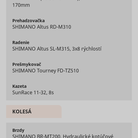
advertise
170mm
on the web
Collects
Prehadzovačka
informati
user beha
SHIMANO Altus RD-M310
on multipl
websites. 
__rtbh.uid
RTB House
informatio
Radenie
used in or
SHIMANO Altus SL-M315, 3x8 rýchlostí
optimize 
relevance
advertise
Prešmykovač
on the web
SHIMANO Tourney FD-TZ510
Used to t
user’s
__Secure-ROLLOUT_TOKEN
YouTube
interactio
Kazeta
embedde
SunRace 11-32, 8s
content.
Stores th
user's vi
KOLESÁ
player
__Secure-YEC
YouTube
preferenc
using
embedde
Brzdy
YouTube 
SHIMANO BR-MT200, Hydraulické kotúčové