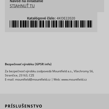
Návod na ovládanie
STIAHNUŤ TU
Katalógové číslo:
4KOE22020
Bezpečnosť výrobku (GPSR info)
Za bezpečnosť výrobku zodpovedá Mountfield a.s., Všechromy 56,
Strančice, 25163, CZE
E-mail: mountfield@mountfield.cz | Web: www.mountfield.cz
PRÍSLUŠENSTVO