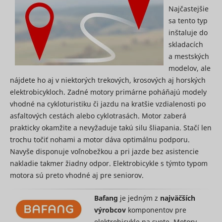
the
Najčastejšie
advertise
sa tento typ
on the web
inštaluje do
Collects
statistical
skladacích
related to
a mestských
user's we
modelov, ale
visits, suc
the numbe
nájdete ho aj v niektorých trekových, krosových aj horských
visits, av
elektrobicykloch. Zadné motory primárne poháňajú modely
time spen
the websi
vhodné na cykloturistiku či jazdu na kratšie vzdialenosti po
what pag
asfaltových cestách alebo cyklotrasách. Motor zaberá
have bee
loaded. T
prakticky okamžite a nevyžaduje takú silu šliapania. Stačí len
purpose is
trochu točiť nohami a motor dáva optimálnu podporu.
segment 
Navyše disponuje voľnobežkou a pri jazde bez asistencie
website's
according
nakladie takmer žiadny odpor. Elektrobicykle s týmto typom
SL_L_23361dd035530_SID
Smartlook
factors su
motora sú preto vhodné aj pre seniorov.
demograp
and
geographi
Bafang
je jedným z
najväčších
location, i
výrobcov
komponentov pre
order to 
media an
elektrobicykle na svete. Motory