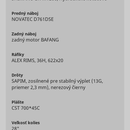
Used to t
user’s
__Secure-YNID
YouTube
interactio
Predný
náboj
embedde
NOVATEC D761DSE
content.
Used to t
user’s
Zadný
náboj
LAST_RESULT_ENTRY_KEY
YouTube
interactio
zadný motor BAFANG
embedde
content.
Used to t
Ráfiky
user’s
ALEX RIMS, 36H, 622x20
LogsDatabaseV2:V#||LogsRequestsStore
YouTube
interactio
embedde
content.
Drôty
Necessary
SAPIM, zosilnené pre stabilný výplet (13G,
the
priemer 2,3 mm), nerezový čierny
implemen
and
ServiceWorkerLogsDatabase#SWHealthLog
YouTube
functionali
YouTube v
Plášte
content o
CST 700*45C
website.
Used to t
user’s
Veľkosť
kolies
TESTCOOKIESENABLED
YouTube
interactio
28"