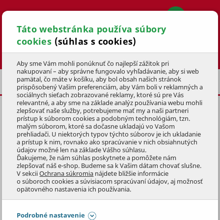
Táto webstránka používa súbory
cookies
(súhlas s cookies)
Hľadať
Aby sme Vám mohli ponúknuť čo najlepší zážitok pri
nakupovaní – aby správne fungovalo vyhľadávanie, aby si web
pamätal, čo máte v košíku, aby bol obsah našich stránok
PÁNSKE ELEKTROBICYKLE
KROSOVÉ
prispôsobený Vašim preferenciám, aby Vám boli v reklamných a
sociálnych sieťach zobrazované reklamy, ktoré sú pre Vás
relevantné, a aby sme na základe analýz používania webu mohli
zlepšovať naše služby, potrebujeme mať my a naši partneri
KROSOVÝ ELEKTROBICYKEL
prístup k súborom cookies a podobným technológiám, tzn.
CROSS 4.3 (20)
malým súborom, ktoré sa dočasne ukladajú vo Vašom
prehliadači. U niektorých typov týchto súborov je ich ukladanie
a prístup k nim, rovnako ako spracúvanie v nich obsiahnutých
KÓD: 4KOE22020
údajov možné len na základe Vášho súhlasu.
Ďakujeme, že nám súhlas poskytnete a pomôžete nám
zlepšovať náš e-shop. Budeme sa k Vašim dátam chovať slušne.
Preskočiť sekciu
S VOLITEĽNOU BATÉRIOU
V sekcii
Ochrana súkromia
nájdete bližšie informácie
ZAVEZIEME ZADARMO
o súboroch cookies a súvisiacom spracúvaní údajov, aj možnosť
opätovného nastavenia ich používania.
Podrobné nastavenie