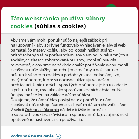
Táto webstránka používa súbory
cookies
(súhlas s cookies)
Hľadať
Aby sme Vám mohli ponúknuť čo najlepší zážitok pri
nakupovaní – aby správne fungovalo vyhľadávanie, aby si web
pamätal, čo máte v košíku, aby bol obsah našich stránok
POSLEDNÁ ŠANCA
prispôsobený Vašim preferenciám, aby Vám boli v reklamných a
sociálnych sieťach zobrazované reklamy, ktoré sú pre Vás
relevantné, a aby sme na základe analýz používania webu mohli
zlepšovať naše služby, potrebujeme mať my a naši partneri
LED DEKORÁCIA JELEŇ
70cm,
prístup k súborom cookies a podobným technológiám, tzn.
60LED
malým súborom, ktoré sa dočasne ukladajú vo Vašom
prehliadači. U niektorých typov týchto súborov je ich ukladanie
a prístup k nim, rovnako ako spracúvanie v nich obsiahnutých
KÓD: 9VAD0467
údajov možné len na základe Vášho súhlasu.
Ďakujeme, že nám súhlas poskytnete a pomôžete nám
zlepšovať náš e-shop. Budeme sa k Vašim dátam chovať slušne.
Preskočiť sekciu
DOPREDAJ
V sekcii
Ochrana súkromia
nájdete bližšie informácie
o súboroch cookies a súvisiacom spracúvaní údajov, aj možnosť
opätovného nastavenia ich používania.
Podrobné nastavenie