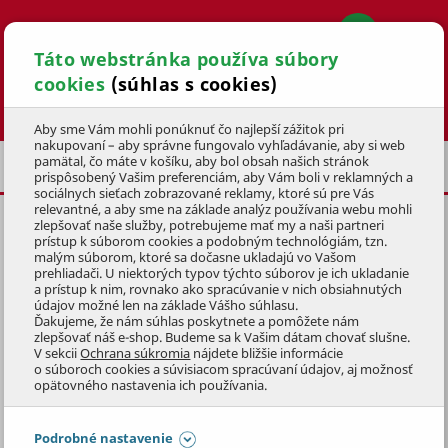
Táto webstránka používa súbory
cookies
(súhlas s cookies)
Hľadať
Aby sme Vám mohli ponúknuť čo najlepší zážitok pri
nakupovaní – aby správne fungovalo vyhľadávanie, aby si web
pamätal, čo máte v košíku, aby bol obsah našich stránok
HLINÍKOVÉ LEHÁTKA
prispôsobený Vašim preferenciám, aby Vám boli v reklamných a
sociálnych sieťach zobrazované reklamy, ktoré sú pre Vás
relevantné, a aby sme na základe analýz používania webu mohli
zlepšovať naše služby, potrebujeme mať my a naši partneri
LEŽADLO ALEGRIA
prístup k súborom cookies a podobným technológiám, tzn.
187,5x71x57cm,
HLINÍK
malým súborom, ktoré sa dočasne ukladajú vo Vašom
prehliadači. U niektorých typov týchto súborov je ich ukladanie
a prístup k nim, rovnako ako spracúvanie v nich obsiahnutých
KÓD: 2NAB3115
údajov možné len na základe Vášho súhlasu.
Ďakujeme, že nám súhlas poskytnete a pomôžete nám
zlepšovať náš e-shop. Budeme sa k Vašim dátam chovať slušne.
Preskočiť sekciu
DOPRAVA ZADARMO
V sekcii
Ochrana súkromia
nájdete bližšie informácie
o súboroch cookies a súvisiacom spracúvaní údajov, aj možnosť
opätovného nastavenia ich používania.
Podrobné nastavenie