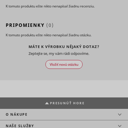
use of
K tomuto produktu ešte nikto nenapísal žiadnu recenziu.
embedde
services.
Collects d
PRIPOMIENKY
(0)
on visitor
behaviour
multiple
K tomuto produktu ešte nikto nenapísal žiadnu otázku.
websites, 
order to
MÁTE K VÝROBKU NĚJAKÝ DOTAZ?
present 
Zeptejte se, my vám rádi odpovíme.
relevant
_uetsid
Microsoft
advertise
This also 
Vložiť novú otázku
the websit
limit the
number o
times that
are shown
same
advertise
Used to t
PRESUNÚŤ HORE
visitors o
multiple
O NÁKUPE
websites, 
order to
NAŠE SLUŽBY
_uetvid
Microsoft
present