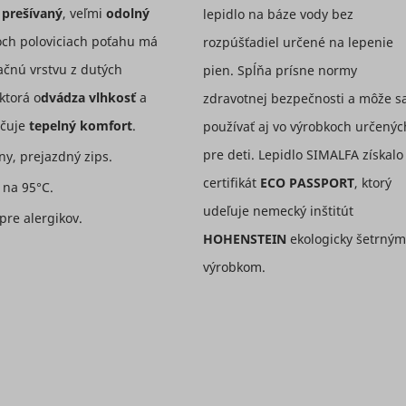
This cookie
Used to 
Registers a
e
prešívaný
, veľmi
odolný
lepidlo na báze vody bez
is
visitors 
unique ID
och poloviciach poťahu má
rozpúšťadiel určené na lepenie
necessary
multiple
that is used
for GDPR-
websites,
ačnú vrstvu z dutých
pien. Spĺňa prísne normy
to generate
compliance
order to
statistical
 ktorá o
dvádza vlhkosť
a
zdravotnej bezpečnosti a môže s
Google
2 roko
of the
Microsoft
present
data on
website.
relevant
čuje
tepelný komfort
.
používať aj vo výrobkoch určenýc
how the
adverti
Determines
visitor uses
pre deti. Lepidlo SIMALFA získalo
ny, prejazdný zips.
based on
whether
the
certifikát
ECO PASSPORT
, ktorý
visitor's
the user
 na 95°C.
website.
preferen
has
udeľuje nemecký inštitút
Used by
atistics
www.mountfield.sk
Dlhodob
re alergikov.
accepted
Contains
Google
HOHENSTEIN
ekologicky šetrným
the cookie
expiry-d
Analytics to
consent
xp
Microsoft
the cook
výrobkom.
collect data
box.
corresp
on the
name.
Stores the
number of
user's
Used wid
times a
cookie
Microsof
Google
user has
2 roko
_consent_updated
www.mountfield.sk
consent
Dlhodob
unique u
visited the
state for
The cook
website as