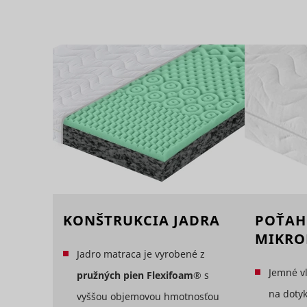
_clck
consent_m
_uetsid
_clsk [x2]
KONŠTRUKCIA JADRA
POŤAH
MIKRO
Jadro matraca je vyrobené z
_uetsid_e
lógia,
Jemné v
pružných pien Flexifoam®
s
consent_p
ri
na dotyk
vyššou objemovou hmotnosťou