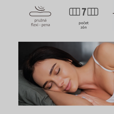
eventStr
tt_appInfo
__cf_bm [x
cart_remi
hjViewpor
cart_remi
tt_pixel_s
checkedSt
lastVisite
tt_session