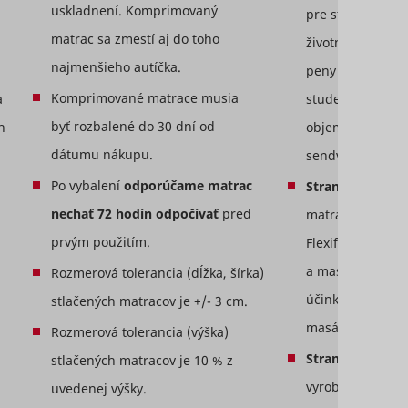
track
uskladnení. Komprimovaný
pre stabilitu, no
on
matrac sa zmestí aj do toho
životnosť. Vyrob
 in
najmenšieho autíčka.
peny Flexifoam®
Súbor
Miestne
Komprimované matrace musia
studena, s rôzn
a
v
HTTP
Dlhodobá
úložisko
cookie
HTML
byť rozbalené do 30 dní od
objemom v jedn
h
sement
dátumu nákupu.
sendvičovej konš
 the
Po vybalení
odporúčame matrac
Strana RELAX
- 
Miestne
ces.
nechať 72 hodín odpočívať
pred
matraca - z pruž
á
úložisko
 the
HTML
prvým použitím.
Flexifoam® so z
ate for
Miestne
ie with
Dlhodobá
úložisko
a masážnym, ant
Rozmerová tolerancia (dĺžka, šírka)
onding
HTML
účinkom. 7-zón
stlačených matracov je +/- 3 cm.
masážna profilác
ely by
Rozmerová tolerancia (výška)
Súbor
Miestne
t as a
v
HTTP
Strana HARD
- o
stlačených matracov je 10 % z
á
úložisko
ser ID.
cookie
vyrobená z tlako
uvedenej výšky.
HTML
ie
Súbor