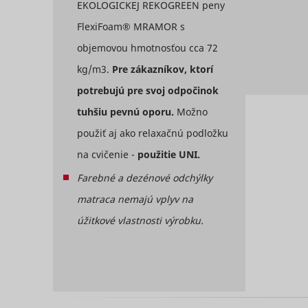
EKOLOGICKEJ REKOGREEN peny
MUID
FlexiFoam® MRAMOR s
objemovou hmotnosťou cca 72
kg/m3.
Pre zákazníkov, ktorí
CookieCo
potrebujú pre svoj odpočinok
tuhšiu pevnú oporu.
Možno
použiť aj ako relaxačnú podložku
na cvičenie -
použitie UNI.
Farebné a dezénové odchýlky
_hjSessio
matraca nemajú vplyv na
adx/cm
úžitkové vlastnosti výrobku.