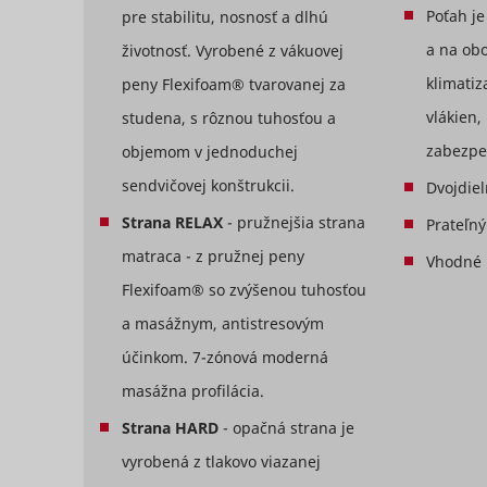
ný
Poťah j
pre stabilitu, nosnosť a dlhú
oho
a na ob
životnosť. Vyrobené z vákuovej
klimatiz
peny Flexifoam® tvarovanej za
musia
vlákien,
studena, s rôznou tuhosťou a
_ga
_uetvid
od
zabezpe
objemom v jednoduchej
sendvičovej konštrukcii.
Dvojdiel
 matrac
Strana RELAX
- pružnejšia strana
Prateľný
vať
pred
matraca - z pružnej peny
consent_st
Vhodné p
Flexifoam® so zvýšenou tuhosťou
_uetvid_e
a masážnym, antistresovým
ka, šírka)
účinkom. 7-zónová moderná
/- 3 cm.
masážna profilácia.
ška)
_ga_#
Strana HARD
- opačná strana je
0 % z
cookiebot
vyrobená z tlakovo viazanej