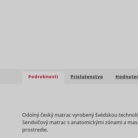
ts
persooEnv
uuid2
persooSes
Podrobnosti
Príslušenstvo
Hodnoteni
persooVid
hjActiveV
test_cooki
XANDR_P
Odolný český matrac vyrobený švédskou technoló
Sendvičový matrac s anatomickými zónami a masáž
daktelaWe
prostredie.