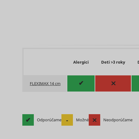
log/error
_hjSessio
Alergici
Deti >3 roky
⨯
✔
FLEXIMAX 14 cm
IDE
✔
‐
⨯
Odporúčame
Možné
Neodporúčame