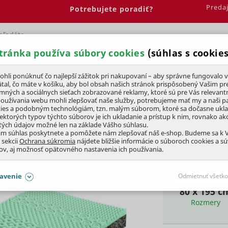
Preda
Potrebujete poradiť?
tránka používa súbory cookies
(súhlas s cookies
Spálňa
Jedáleň
Elektrobicykle
Vína
Pre deti
li ponúknuť čo najlepší zážitok pri nakupovaní – aby správne fungovalo v
tal, čo máte v košíku, aby bol obsah našich stránok prispôsobený Vašim pr
amných a sociálnych sieťach zobrazované reklamy, ktoré sú pre Vás relevant
používania webu mohli zlepšovať naše služby, potrebujeme mať my a naši pa
ies a podobným technológiám, tzn. malým súborom, ktoré sa dočasne ukl
iektorých typov týchto súborov je ich ukladanie a prístup k nim, rovnako a
tých údajov možné len na základe Vášho súhlasu.
x195 cm)
ám súhlas poskytnete a pomôžete nám zlepšovať náš e-shop. Budeme sa k
 sekcii
Ochrana súkromia
nájdete bližšie informácie o súboroch cookies a s
ov, aj možnosť opätovného nastavenia ich používania.
avenie
Odmietnuť všetko
80 x 195 c
SÚHLASY AJ S DETAILMI
Rozmery
aby naše stránky mohli fungovať
Vždy 