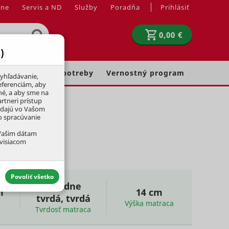
jne
Servis a ND
Služby
Poradňa
Prihlásiť
0,00 €
)
Chovateľské potreby
Vernostný program
yhľadávanie,
eferenciám, aby
né, a aby sme na
rtneri prístup
adajú vo Vašom
ko spracúvanie
 Vašim dátam
úvisiacom
Povoliť všetko
stredne
m
14 cm
tvrdá, tvrdá
Výška matraca
Tvrdosť matraca
aktívny