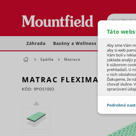
Hľadať
Táto webs
Záhrada
Bazény a Wellness
Dom a dielňa
Aby sme Vám moh
aby si web pamä
Vám boli v rekl
Spálňa
Matrace
základe analýz 
k súborom cook
prehliadači. U n
v nich obsiahnu
MATRAC FLEXIMAX 14
(80
Ďakujeme, že n
chovať slušne. V
KÓD: 9POS1003
spracúvaní údaj
Preskočiť sekciu
Podrobné nast
JEDNOTLIVÉ 
Potrebné - 