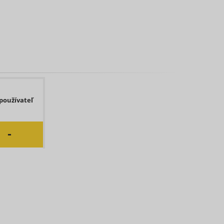
.
detect
Sledovač
Relácia
l
pixelov
errors.
 Google
Súbor
ick to
HTTP
 and
cookie
používateľ
he
user's
fter
‐
or
one of
Súbor
tiser's
400 dní
HTTP
 the
cookie
 of
ng the
of an
o
Súbor