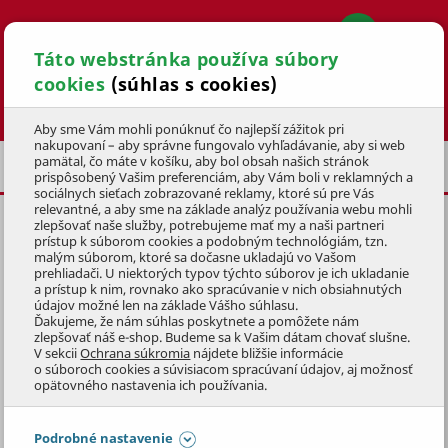
Táto webstránka používa súbory
cookies
(súhlas s cookies)
Hľadať
Aby sme Vám mohli ponúknuť čo najlepší zážitok pri
nakupovaní – aby správne fungovalo vyhľadávanie, aby si web
pamätal, čo máte v košíku, aby bol obsah našich stránok
NAFUKOVACIE ZVIERATÁ
prispôsobený Vašim preferenciám, aby Vám boli v reklamných a
sociálnych sieťach zobrazované reklamy, ktoré sú pre Vás
relevantné, a aby sme na základe analýz používania webu mohli
zlepšovať naše služby, potrebujeme mať my a naši partneri
NAFUKOVACÍ DELFÍN S
prístup k súborom cookies a podobným technológiám, tzn.
DRŽADLAMI DO VODY
malým súborom, ktoré sa dočasne ukladajú vo Vašom
prehliadači. U niektorých typov týchto súborov je ich ukladanie
175x66cm
a prístup k nim, rovnako ako spracúvanie v nich obsiahnutých
údajov možné len na základe Vášho súhlasu.
KÓD: 4HRV0195
Ďakujeme, že nám súhlas poskytnete a pomôžete nám
zlepšovať náš e-shop. Budeme sa k Vašim dátam chovať slušne.
V sekcii
Ochrana súkromia
nájdete bližšie informácie
Preskočiť sekciu
o súboroch cookies a súvisiacom spracúvaní údajov, aj možnosť
DOPREDAJ
opätovného nastavenia ich používania.
Podrobné nastavenie