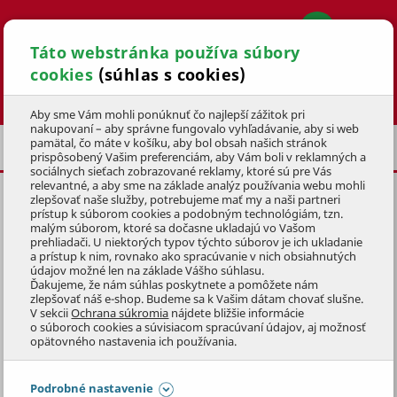
Táto webstránka používa súbory
cookies
(súhlas s cookies)
Hľadať
Aby sme Vám mohli ponúknuť čo najlepší zážitok pri
nakupovaní – aby správne fungovalo vyhľadávanie, aby si web
pamätal, čo máte v košíku, aby bol obsah našich stránok
ZÁHRADNÉ NÁRADIE
NOŽE A MAČETY
prispôsobený Vašim preferenciám, aby Vám boli v reklamných a
sociálnych sieťach zobrazované reklamy, ktoré sú pre Vás
relevantné, a aby sme na základe analýz používania webu mohli
zlepšovať naše služby, potrebujeme mať my a naši partneri
prístup k súborom cookies a podobným technológiám, tzn.
malým súborom, ktoré sa dočasne ukladajú vo Vašom
prehliadači. U niektorých typov týchto súborov je ich ukladanie
NOŽE A MAČETY
a prístup k nim, rovnako ako spracúvanie v nich obsiahnutých
údajov možné len na základe Vášho súhlasu.
Ďakujeme, že nám súhlas poskytnete a pomôžete nám
Exkluzívne nájdete v našej predajnej sieti kempingové
zlepšovať náš e-shop. Budeme sa k Vašim dátam chovať slušne.
V sekcii
Ochrana súkromia
nájdete bližšie informácie
nože
MTF
, a to tak s pevnou čepeľou, tak univerzálny
o súboroch cookies a súvisiacom spracúvaní údajov, aj možnosť
skladací nôž so zahnutou čepeľou a skladací nôž
Zobraziť celý popis
opätovného nastavenia ich používania.
s kresadlom alebo mačety ideálne na víkendové výlety do
prírody.
Preskočiť sekciu
Podrobné nastavenie