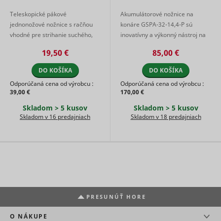
use of
Teleskopické pákové
Akumulátorové nožnice na
embedde
services.
jednonožové nožnice s račňou
konáre GSPA-32-14,4-P sú
Collects d
vhodné pre strihanie suchého,
inovatívny a výkonný nástroj na
on visitor
tvrdého a vyzretého dreva aj na
pohodlné strihanie konárov a
behaviour
19,50 €
85,00 €
horšie dostupných miestach. Te
vetvičiek. Tieto nožnice sú
multiple
...
navrhnuté s ...
websites, 
DO KOŠÍKA
DO KOŠÍKA
order to
Odporúčaná cena od výrobcu :
Odporúčaná cena od výrobcu :
present 
39,00 €
170,00 €
relevant
_uetsid
Microsoft
advertise
Skladom > 5 kusov
Skladom > 5 kusov
This also 
Skladom v 16 predajniach
Skladom v 18 predajniach
the websit
limit the
number o
times that
are shown
same
advertise
Used to t
visitors o
multiple
PRESUNÚŤ HORE
websites, 
order to
O NÁKUPE
_uetvid
Microsoft
present