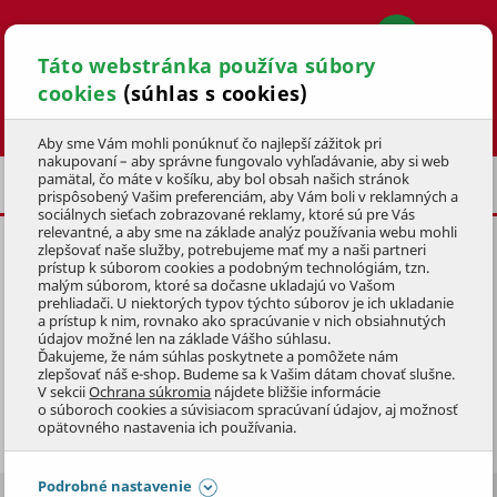
Táto webstránka používa súbory
cookies
(súhlas s cookies)
Hľadať
Aby sme Vám mohli ponúknuť čo najlepší zážitok pri
nakupovaní – aby správne fungovalo vyhľadávanie, aby si web
pamätal, čo máte v košíku, aby bol obsah našich stránok
NOŽNICE NA KONÁRE
prispôsobený Vašim preferenciám, aby Vám boli v reklamných a
sociálnych sieťach zobrazované reklamy, ktoré sú pre Vás
relevantné, a aby sme na základe analýz používania webu mohli
zlepšovať naše služby, potrebujeme mať my a naši partneri
prístup k súborom cookies a podobným technológiám, tzn.
malým súborom, ktoré sa dočasne ukladajú vo Vašom
prehliadači. U niektorých typov týchto súborov je ich ukladanie
NOŽNICE NA KONÁRE
a prístup k nim, rovnako ako spracúvanie v nich obsiahnutých
údajov možné len na základe Vášho súhlasu.
Ďakujeme, že nám súhlas poskytnete a pomôžete nám
Vyberte si nožnice na strihanie konárov.
zlepšovať náš e-shop. Budeme sa k Vašim dátam chovať slušne.
V sekcii
Ochrana súkromia
nájdete bližšie informácie
o súboroch cookies a súvisiacom spracúvaní údajov, aj možnosť
Ponúkame
jednoručné
i
obojručné
modely.
Zobraziť celý popis
opätovného nastavenia ich používania.
Jednoručné nožnice na konáre sú vhodné na
strihanie konárov s priemerom do cca 2,6 cm.
Podrobné nastavenie