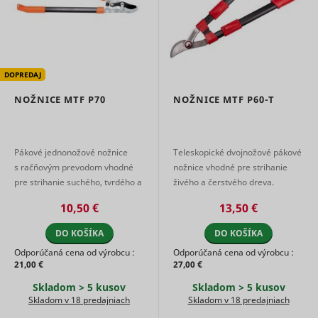
number of
enables u
_hjSession_#
Hotjar
visits,
1 deň
MUID
Microsoft
tracking b
average
synchroni
time spent
the ID ac
on the
many Micr
website
domains.
DOPREDAJ
and what
Collects
pages have
informati
NOŽNICE MTF P70
NOŽNICE MTF P60-T
been read.
user
Collects
preferenc
statistics on
and/or
the visitor's
interactio
visits to the
Pákové jednonožové nožnice
Teleskopické dvojnožové pákové
web-camp
website,
s račňovým prevodom vhodné
nožnice vhodné pre strihanie
content - T
such as the
adx/cm
RTB House
used on 
pre strihanie suchého, tvrdého a
živého a čerstvého dreva.
number of
campaign
vyzretého dreva. Ergonomická
Teleskopická ergonomická
_hjSessionUser_#
Hotjar
visits,
1 rok
platform 
10,50 €
13,50 €
average
rukoväť s proti ...
rukoväť s protišmyko ...
by websit
time spent
owners fo
DO KOŠÍKA
DO KOŠÍKA
on the
promotin
website
Odporúčaná cena od výrobcu :
Odporúčaná cena od výrobcu :
events or
and what
21,00 €
27,00 €
products.
pages have
Used to d
been read.
Skladom > 5 kusov
Skladom > 5 kusov
Meta Platforms,
and log
Registers
log/error
Skladom v 18 predajniach
Skladom v 18 predajniach
Inc.
potential
statistical
tracking e