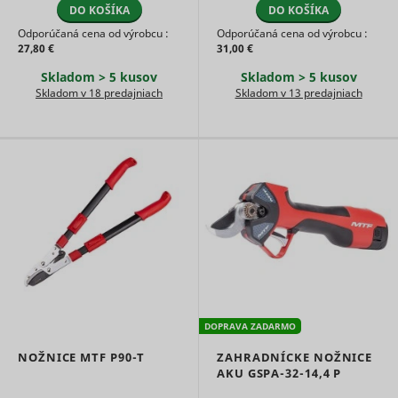
Used for
DO KOŠÍKA
DO KOŠÍKA
user navi
internal
pagead/1p-user-list/#
Google
between s
Odporúčaná cena od výrobcu :
Odporúčaná cena od výrobcu :
analytics by
This is us
27,80 €
31,00 €
the website
measure
operator.
of
Skladom > 5 kusov
Skladom > 5 kusov
Čaká na
advertise
smartlook_internal_db#assets
www.mountfield.sk
Dlhodob
Skladom v 18 predajniach
Skladom v 13 predajniach
schválenie
efforts an
facilitates
payment 
referral-f
between
websites.
Used by 
AdSense f
experimen
with
_gcl_au
Google
advertise
efficiency
across
websites 
their serv
DOPRAVA ZADARMO
Used by t
social
NOŽNICE MTF P90-T
ZAHRADNÍCKE NOŽNICE
networkin
AKU GSPA-32-14,4 P
service, T
_ttp [x2]
TikTok
for tracki