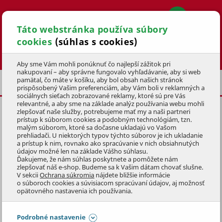
Táto webstránka používa súbory
cookies
(súhlas s cookies)
Hľadať
Aby sme Vám mohli ponúknuť čo najlepší zážitok pri
nakupovaní – aby správne fungovalo vyhľadávanie, aby si web
pamätal, čo máte v košíku, aby bol obsah našich stránok
PRÍSLUŠENSTVO
OLEJE A MAZIVÁ
prispôsobený Vašim preferenciám, aby Vám boli v reklamných a
sociálnych sieťach zobrazované reklamy, ktoré sú pre Vás
relevantné, a aby sme na základe analýz používania webu mohli
zlepšovať naše služby, potrebujeme mať my a naši partneri
OLEJ MOGUL ALFA
2t
0,1l
prístup k súborom cookies a podobným technológiám, tzn.
malým súborom, ktoré sa dočasne ukladajú vo Vašom
KÓD: 1PHM1065
prehliadači. U niektorých typov týchto súborov je ich ukladanie
a prístup k nim, rovnako ako spracúvanie v nich obsiahnutých
údajov možné len na základe Vášho súhlasu.
Preskočiť sekciu
Ďakujeme, že nám súhlas poskytnete a pomôžete nám
zlepšovať náš e-shop. Budeme sa k Vašim dátam chovať slušne.
V sekcii
Ochrana súkromia
nájdete bližšie informácie
o súboroch cookies a súvisiacom spracúvaní údajov, aj možnosť
opätovného nastavenia ich používania.
Podrobné nastavenie