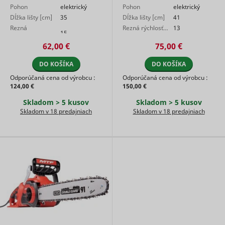
Pohon
elektrický
Pohon
elektrický
Used to t
Dĺžka lišty [cm]
35
Dĺžka lišty [cm]
41
visitors o
multiple
Rezná
Rezná rýchlosť…
13
15
websites, 
rýchlosť…
order to
62,00 €
75,00 €
_uetvid
Microsoft
present
relevant
DO KOŠÍKA
DO KOŠÍKA
advertise
based on 
Odporúčaná cena od výrobcu :
Odporúčaná cena od výrobcu :
visitor's
124,00 €
150,00 €
preferenc
Skladom > 5 kusov
Skladom > 5 kusov
Used to t
Skladom v 18 predajniach
Skladom v 18 predajniach
visitors o
multiple
websites, 
order to
ttcsid
TikTok
present
relevant
advertise
based on 
visitor's
preferenc
Tracks th
conversio
between t