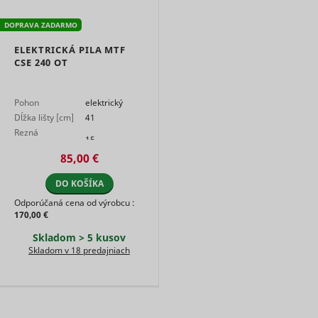
user and 
advertise
banners o
DOPRAVA ZADARMO
ttcsid_#
TikTok
website - 
serves to
ELEKTRICKÁ PILA MTF
optimise 
CSE 240 OT
relevance
the
advertise
Pohon
elektrický
on the web
Dĺžka lišty [cm]
41
Collects
Rezná
statistical
15
rýchlosť…
related to
85,00 €
user's we
visits, suc
DO KOŠÍKA
the numbe
visits, av
Odporúčaná cena od výrobcu :
time spen
170,00 €
the websi
what pag
Skladom > 5 kusov
have bee
Skladom v 18 predajniach
loaded. T
purpose is
segment 
website's
according
SL_L_23361dd035530_SID
Smartlook
factors su