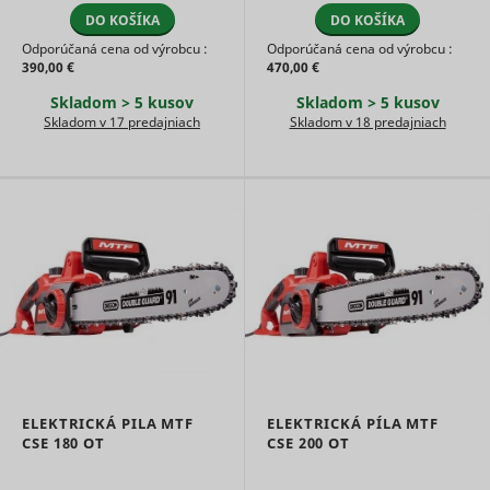
their serv
DO KOŠÍKA
DO KOŠÍKA
Used by t
Odporúčaná cena od výrobcu :
Odporúčaná cena od výrobcu :
social
390,00 €
470,00 €
networkin
service, T
Skladom > 5 kusov
Skladom > 5 kusov
_ttp [x2]
TikTok
for tracki
Skladom v 17 predajniach
Skladom v 18 predajniach
use of
embedde
services.
Collects d
on visitor
behaviour
multiple
websites, 
order to
present 
relevant
_uetsid
Microsoft
advertise
This also 
the websit
limit the
number o
ELEKTRICKÁ PILA MTF
ELEKTRICKÁ PÍLA MTF
times that
CSE 180 OT
CSE 200 OT
are shown
same
advertise