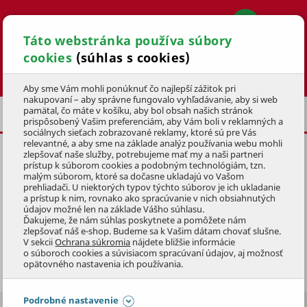
Táto webstránka používa súbory
cookies
(súhlas s cookies)
Hľadať
Aby sme Vám mohli ponúknuť čo najlepší zážitok pri
nakupovaní – aby správne fungovalo vyhľadávanie, aby si web
pamätal, čo máte v košíku, aby bol obsah našich stránok
TECHNIKA NA DREVO
REŤAZOVÉ PÍLY
prispôsobený Vašim preferenciám, aby Vám boli v reklamných a
sociálnych sieťach zobrazované reklamy, ktoré sú pre Vás
relevantné, a aby sme na základe analýz používania webu mohli
zlepšovať naše služby, potrebujeme mať my a naši partneri
prístup k súborom cookies a podobným technológiám, tzn.
malým súborom, ktoré sa dočasne ukladajú vo Vašom
prehliadači. U niektorých typov týchto súborov je ich ukladanie
MOTOROVÉ PÍLY
a prístup k nim, rovnako ako spracúvanie v nich obsiahnutých
údajov možné len na základe Vášho súhlasu.
Ďakujeme, že nám súhlas poskytnete a pomôžete nám
S drevom si perfektne rozumejú.
zlepšovať náš e-shop. Budeme sa k Vašim dátam chovať slušne.
V sekcii
Ochrana súkromia
nájdete bližšie informácie
o súboroch cookies a súvisiacom spracúvaní údajov, aj možnosť
Silné
benzínové píly
môžete použiť na ťažbu dreva v lese
Zobraziť celý popis
opätovného nastavenia ich používania.
aj na pílenie väčšieho množstva palivového dreva doma.
Vyberať môžete z reťazových píl značiek
Oleo-Mac a
Podrobné nastavenie
MTF
.
Elektrické píly
zastanú prácu na záhrade, v dielni