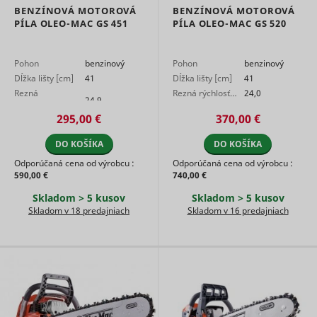
adx/cm
RTB House
BENZÍNOVÁ MOTOROVÁ
BENZÍNOVÁ MOTOROVÁ
used on 
campaign
PÍLA OLEO-MAC GS 451
PÍLA OLEO-MAC GS 520
platform 
by websit
owners fo
Pohon
benzinový
Pohon
benzinový
promotin
Dĺžka lišty [cm]
41
Dĺžka lišty [cm]
41
events or
Rezná
Rezná rýchlosť…
24,0
products.
24,9
rýchlosť…
Detects h
295,00 €
370,00 €
the user
reached t
Meta Platforms,
DO KOŠÍKA
DO KOŠÍKA
lastExternalReferrer
website b
Inc.
registerin
Odporúčaná cena od výrobcu :
Odporúčaná cena od výrobcu :
their last
590,00 €
740,00 €
address.
Detects h
Skladom > 5 kusov
Skladom > 5 kusov
the user
Skladom v 18 predajniach
Skladom v 16 predajniach
reached t
Meta Platforms,
lastExternalReferrerTime
website b
Inc.
registerin
their last
address.
Used by 
DoubleCli
register 