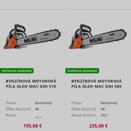
of
advertise
efforts an
facilitates
payment 
referral-f
between
websites.
Used by
Facebook 
deliver a 
of
Meta Platforms,
advertise
_fbp
Inc.
products 
DOPRAVA ZADARMO
DOPRAVA ZADARMO
as real ti
bidding f
BENZÍNOVÁ MOTOROVÁ
BENZÍNOVÁ MOTOROVÁ
third part
PÍLA OLEO-MAC GSH 510
PÍLA OLEO-MAC GSH 560
advertiser
Used by 
AdSense f
Pohon
benzinový
Pohon
benzinový
experimen
Dĺžka lišty [cm]
46
Dĺžka lišty [cm]
46
with
Rezná
Rezná rýchlosť…
24,1
_gcl_au
Google
advertise
23,1
efficiency
rýchlosť…
195,00 €
235,00 €
across
websites 