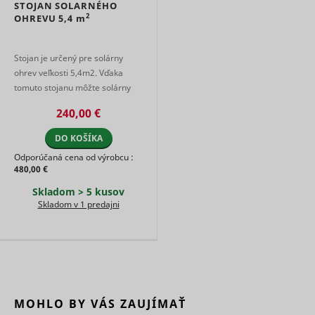
STOJAN SOLARNÉHO
2
OHREVU
5,4 m
Stojan je určený pre solárny
ohrev veľkosti 5,4m2. Vďaka
tomuto stojanu môžte solárny
ohrev jednoducho a rýchlo
240,00 €
umiestniť prakticky kamkoľvek
na Vaš ...
DO KOŠÍKA
Odporúčaná cena od výrobcu :
480,00 €
Skladom > 5 kusov
Skladom v 1 predajni
MOHLO BY VÁS ZAUJÍMAŤ