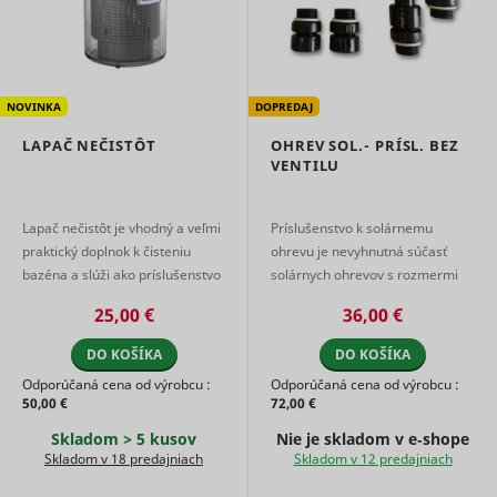
Used to t
user’s
__Secure-YNID
YouTube
interactio
embedde
content.
Used to t
NOVINKA
DOPREDAJ
user’s
LAST_RESULT_ENTRY_KEY
YouTube
interactio
LAPAČ NEČISTÔT
OHREV SOL.- PRÍSL. BEZ
embedde
VENTILU
content.
Used to t
user’s
Lapač nečistôt je vhodný a veľmi
Príslušenstvo k solárnemu
LogsDatabaseV2:V#||LogsRequestsStore
YouTube
interactio
praktický doplnok k čisteniu
ohrevu je nevyhnutná súčasť
embedde
content.
bazéna a slúži ako príslušenstvo
solárnych ohrevov s rozmermi
Necessary
k poloautomatickým vysávačom
3,6 m² a 5,4 m². Vďaka tomuto
25,00 €
36,00 €
the
a vysávacím hla ...
príslušenstvu budete môcť s ...
implemen
and
DO KOŠÍKA
DO KOŠÍKA
ServiceWorkerLogsDatabase#SWHealthLog
YouTube
functionali
Odporúčaná cena od výrobcu :
Odporúčaná cena od výrobcu :
YouTube v
50,00 €
72,00 €
content o
website.
Skladom > 5 kusov
Nie je skladom v e‑shope
Used to t
Skladom v 18 predajniach
Skladom v 12 predajniach
user’s
TESTCOOKIESENABLED
YouTube
interactio