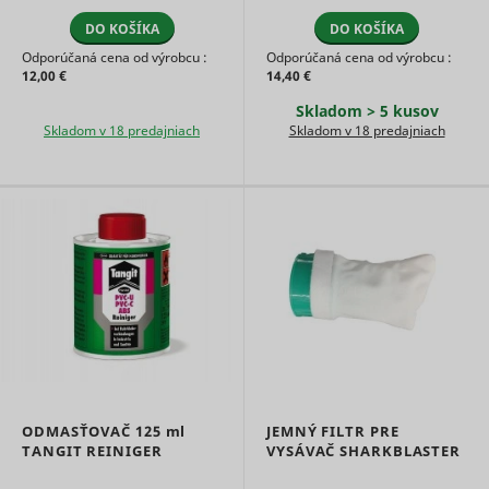
relevant
...
DO KOŠÍKA
DO KOŠÍKA
advertise
based on 
Odporúčaná cena od výrobcu :
Odporúčaná cena od výrobcu :
visitor's
12,00 €
14,40 €
preferenc
Skladom > 5 kusov
Used to t
Skladom v 18 predajniach
Skladom v 18 predajniach
visitors o
multiple
websites, 
order to
ttcsid
TikTok
present
relevant
advertise
based on 
visitor's
preferenc
Tracks th
conversio
between t
user and 
advertise
banners o
ODMASŤOVAČ
125 ml
JEMNÝ FILTR PRE
ttcsid_#
TikTok
website - 
serves to
TANGIT REINIGER
VYSÁVAČ SHARKBLASTER
optimise 
relevance