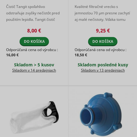
the
Čistič Tangit spoľahlivo
Kvalitné filtračné vrecko s
advertise
odstraňuje zvyšky nečistôt pred
jemnosťou 70 µm presne zachytí
on the web
použitím lepidla. Tangit čistič
aj malé nečistoty. Vďaka tomu
Collects
v kombinácii s lepidlom PVC-U
zostáva voda krištáľovo čistá.
statistical
8,00 €
9,25 €
related to
na potrubie zabezpečí ...
Vrecko je kompatibilné s ...
user's we
DO KOŠÍKA
DO KOŠÍKA
visits, suc
the numbe
Odporúčaná cena od výrobcu :
Odporúčaná cena od výrobcu :
visits, av
16,00 €
18,50 €
time spen
the websi
Skladom > 5 kusov
Skladom posledné kusy
what pag
Skladom v 14 predajniach
Skladom v 13 predajniach
have bee
loaded. T
purpose is
segment 
website's
according
SL_L_23361dd035530_SID
Smartlook
factors su
demograp
and
geographi
location, i
order to 
media an