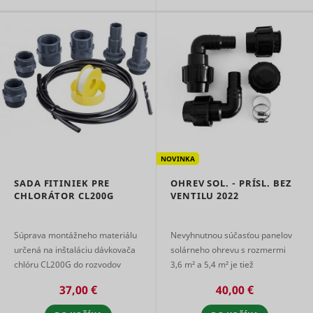
embedde
content.
Tries to
estimate 
users'
bandwidth
VISITOR_INFO1_LIVE
YouTube
pages wit
integrate
YouTube
videos.
Registers 
unique ID
keep stati
NOVINKA
YSC
YouTube
of what v
from You
SADA FITINIEK PRE
OHREV SOL. - PRÍSL. BEZ
the user 
CHLORÁTOR CL200G
VENTILU 2022
seen.
Necessary
the
Súprava montážneho materiálu
Nevyhnutnou súčasťou panelov
implemen
and
určená na inštaláciu dávkovača
solárneho ohrevu s rozmermi
yt-icons-last-purged
YouTube
functionali
chlóru CL200G do rozvodov
3,6 m² a 5,4 m² je tiež
YouTube v
bazénov Azuro Vario a Ibiza
príslušenstvo pre ľahké
content o
37,00 €
40,00 €
Family.
prepojenie panela s bazénovým
website.
okruh ...
Stores th