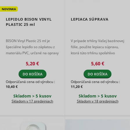
data on
Used by 
users'
NOVINKA
DoubleCli
behaviour
register 
on the
_hjTLDTest
Hotjar
Relácia
LEPIDLO BISON VINYL
LEPIACA SÚPRAVA
report the
website.
PLASTIC
25 ml
website u
Used for
actions af
internal
viewing o
analytics by
clicking o
the website
BISON Vinyl Plastic 25 ml je
V prípade trhliny Vašej bazénovej
IDE
Google
the advert
operator.
špeciálne lepidlo so záplatou z
fólie, použite lepiacu súpravu,
ads with t
Used by the
materiálu PVC, určené na opravy
ktorá túto trhlinu spoľahlivo
purpose o
social
vinylu a mäkčeného PVC. Vytvára
zacelí. Súprava obsahuje tubu s
measuring
networking
5,20 €
5,60 €
efficacy o
transparentný, vodotesný ...
lepidlom, aplikátor a ...
service,
ad and to
_tt_enable_cookie
TikTok
TikTok, for
1 rok
DO KOŠÍKA
DO KOŠÍKA
present
tracking the
targeted 
use of
Odporúčaná cena od výrobcu :
Odporúčaná cena od výrobcu :
the user.
embedded
10,40 €
11,20 €
Tracks if 
services.
user has 
Skladom > 5 kusov
Skladom > 5 kusov
Registers
interest in
Skladom v 17 predajniach
Skladom v 18 predajniach
statistical
specific
data on
products 
users'
events ac
behaviour
multiple
on the
_cltk
Microsoft
Relácia
websites 
website.
detects h