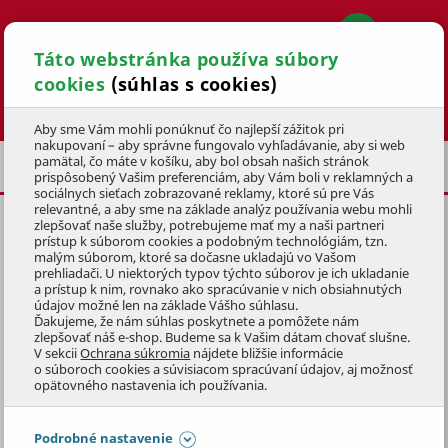
Táto webstránka používa súbory
cookies
(súhlas s cookies)
Hľadať
Aby sme Vám mohli ponúknuť čo najlepší zážitok pri
nakupovaní – aby správne fungovalo vyhľadávanie, aby si web
pamätal, čo máte v košíku, aby bol obsah našich stránok
OSTATNÁ VÝBAVA
prispôsobený Vašim preferenciám, aby Vám boli v reklamných a
sociálnych sieťach zobrazované reklamy, ktoré sú pre Vás
relevantné, a aby sme na základe analýz používania webu mohli
zlepšovať naše služby, potrebujeme mať my a naši partneri
prístup k súborom cookies a podobným technológiám, tzn.
malým súborom, ktoré sa dočasne ukladajú vo Vašom
prehliadači. U niektorých typov týchto súborov je ich ukladanie
OSTATNÁ BAZÉNOVÁ VÝBAVA
a prístup k nim, rovnako ako spracúvanie v nich obsiahnutých
údajov možné len na základe Vášho súhlasu.
Ďakujeme, že nám súhlas poskytnete a pomôžete nám
Bazénové príslušenstvo predstavuje širokú škálu pomôcok,
zlepšovať náš e-shop. Budeme sa k Vašim dátam chovať slušne.
V sekcii
Ochrana súkromia
nájdete bližšie informácie
ktoré Vám uľahčia údržbu bazéna.
o súboroch cookies a súvisiacom spracúvaní údajov, aj možnosť
Zobraziť celý popis
opätovného nastavenia ich používania.
Preskočiť sekciu
Podrobné nastavenie
FILTRÁCIA PRODUKTOV