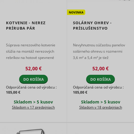
NOVINKA
KOTVENIE - NEREZ
SOLÁRNY OHREV -
PRÍRUBA PÁR
PRÍSLUŠENSTVO
Súprava nerezového kotvenie
Nevyhnutnou súčasťou panelov
slúžia na montáž nerezových
solárneho ohrevu s rozmermi
rebríkov na hotové spevnené
3,6 m² a 5,4 m² je tiež
povrchy, bez nutnosti
príslušenstvo pre ľahké
52,00 €
52,00 €
betónovanie štandardných
pripojenie panelu s bazénovým
kotiev. Určené pre ...
okruh ...
DO KOŠÍKA
DO KOŠÍKA
Odporúčaná cena od výrobcu :
Odporúčaná cena od výrobcu :
105,00 €
105,00 €
Skladom > 5 kusov
Skladom > 5 kusov
Skladom v 17 predajniach
Skladom v 18 predajniach