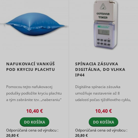
__rtbh.uid
RTB House
informatio
used in or
optimize 
relevance
advertise
on the web
Used to id
the visitor
across vis
and devic
This allow
website t
NAFUKOVACÍ VANKÚŠ
SPÍNACIA ZÁSUVKA
present t
POD KRYCIU PLACHTU
DIGITÁLNA, DO VLHKA
visitor wit
IP44
relevant
um
Teads
advertise
Pomocou tejto nafukovacej
Digitálna spínacia zásuvka
The servic
podušky podložíte kryciu plachtu
umožňuje nastavenie až 8
provided 
third part
a tým zabránite tzv. „naberaniu“
udalostí počas týždňového cyklu,
advertise
vody do plachty. Nafukovacia
pričom jedna udalosť môže byť
hubs, whi
10,40 €
10,40 €
poduška má dva ...
platná pre viac dní. Táto zásuvk
facilitate 
...
time biddi
DO KOŠÍKA
DO KOŠÍKA
advertiser
Odporúčaná cena od výrobcu :
Odporúčaná cena od výrobcu :
Enables t
20,80 €
20,80 €
visitor to