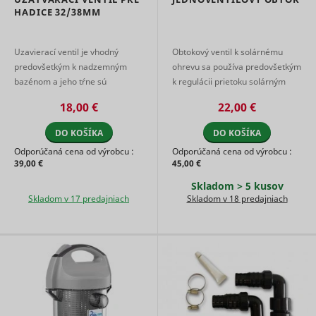
advertise
HADICE 32/38MM
on the web
Collects
informati
Uzavierací ventil je vhodný
Obtokový ventil k solárnému
user beha
predovšetkým k nadzemným
ohrevu sa používa predovšetkým
on multipl
bazénom a jeho tŕne sú
k regulácii prietoku solárným
websites. 
__rtbh.uid
RTB House
informatio
prispôsobené pre obidva typy
ohrevom. Umožňuje tak
18,00 €
22,00 €
used in or
bazénových hadíc (32 a 38 mm).
dosiahnutie ideálnej rýchlosti
optimize 
Uzavierací ...
prúdenia ...
relevance
DO KOŠÍKA
DO KOŠÍKA
advertise
Odporúčaná cena od výrobcu :
Odporúčaná cena od výrobcu :
on the web
39,00 €
45,00 €
Used to t
user’s
Skladom > 5 kusov
__Secure-ROLLOUT_TOKEN
YouTube
interactio
Skladom v 17 predajniach
Skladom v 18 predajniach
embedde
content.
Stores th
user's vi
player
__Secure-YEC
YouTube
preferenc
using
embedde
YouTube 