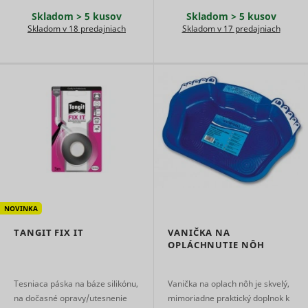
content f
Skladom > 5 kusov
Skladom > 5 kusov
the websi
dt
UnderdogMedia
Skladom v 18 predajniach
Skladom v 17 predajniach
onto socia
media
platforms
websites.
Registers 
unique ID 
identifies
user's de
during re
rtbh
UnderdogMedia
visits. Use
conversio
tracking a
measure 
efficacy o
online ads
NOVINKA
Used to
measure 
TANGIT FIX IT
VANIČKA NA
efficiency
OPLÁCHNUTIE NÔH
website’s
advertise
efforts, by
udmts
UnderdogMedia
collecting
Tesniaca páska na báze silikónu,
Vanička na oplach nôh je skvelý,
on the
na dočasné opravy/utesnenie
mimoriadne praktický doplnok k
conversio