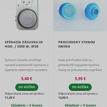
Used for
user navi
internal
pagead/1p-user-list/#
Google
between s
analytics by
This is us
the website
measure
operator.
of
Čaká na
advertise
smartlook_internal_db#assets
www.mountfield.sk
Dlhodob
schválenie
efforts an
facilitates
payment 
referral-f
SPÍNACIA ZÁSUVKA 24
PRIECHODKY STENOU
between
HOD. / 3500 W, IP20
SWING
websites.
Used by 
AdSense f
Spínacia zásuvka umožňuje
Sada priechodiek slúži na
experimen
nastaviť automatické zapínanie a
jednoduché napojenie bazénov
with
_gcl_au
Google
advertise
vypínanie elektrických zariadení.
Swing na príslušenstvo napríklad
efficiency
Mechanická spínacia zásuvka 24
na pieskovú filtráciu.
across
5,60 €
5,95 €
hod. s najkratším spínac ...
websites 
their serv
DO KOŠÍKA
DO KOŠÍKA
Used by t
Odporúčaná cena od výrobcu :
Odporúčaná cena od výrobcu :
social
11,20 €
12,00 €
networkin
service, T
_ttp [x2]
TikTok
Skladom > 5 kusov
Skladom > 5 kusov
for tracki