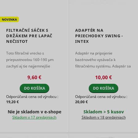
marketin
agencies 
structure
understa
NOVINKA
their targ
groups to
FILTRAČNÍ SÁČEK S
ADAPTÉR NA
enable
DRŽÁKEM PRE LAPAČ
PRIECHODKY SWING -
customis
NEČISTOT
INTEX
online
advertisin
Toto filtračné vrecko s
Adaptér na pripojenie
Collects
priepustnosťou 160-190 µm
bazénového vysávača k
informati
zachytí aj tie najjemnejšie
filtračnému systému. Adaptér sa
user beha
častice nečistôt, čím Vám
naskrutkuje na priechod stenou
on multipl
9,60 €
10,00 €
websites. 
pomôže udržať krištáľovo čistú
vo vnútri bazéna k výstupu do
__rtbh.lid
RTB House
informatio
vodu v ba ...
filtrácie. Ad ...
DO KOŠÍKA
DO KOŠÍKA
used in or
optimize 
Odporúčaná cena od výrobcu :
Odporúčaná cena od výrobcu :
relevance
19,20 €
20,00 €
advertise
on the web
Nie je skladom v e‑shope
Skladom > 5 kusov
Collects
Skladom v 17 predajniach
Skladom v 18 predajniach
informati
user beha
on multipl
websites. 