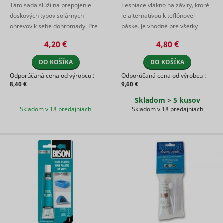
number of
Táto sada slúži na prepojenie
Tesniace vlákno na závity, ktoré
enables u
_hjSession_#
Hotjar
visits,
1 deň
MUID
Microsoft
doskových typov solárnych
je alternatívou k teflónovej
tracking b
average
synchroni
ohrevov k sebe dohromady. Pre
páske. Je vhodné pre všetky
time spent
the ID ac
on the
správnu funkčnosť odporúčame
druhy závitov (kov, plast) do
many Micr
4,20 €
4,80 €
website
kúpiť dve balenia. Táto ...
vonkajšieho priemeru 6". ...
domains.
and what
Collects
pages have
DO KOŠÍKA
DO KOŠÍKA
informati
been read.
Odporúčaná cena od výrobcu :
Odporúčaná cena od výrobcu :
user
Collects
8,40 €
9,60 €
preferenc
statistics on
and/or
the visitor's
Skladom > 5 kusov
interactio
visits to the
Skladom v 18 predajniach
Skladom v 18 predajniach
web-camp
website,
content - T
such as the
adx/cm
RTB House
used on 
number of
campaign
_hjSessionUser_#
Hotjar
visits,
1 rok
platform 
average
by websit
time spent
owners fo
on the
promotin
website
events or
and what
products.
pages have
Used to d
been read.
Meta Platforms,
and log
Registers
log/error
Inc.
potential
statistical
tracking e