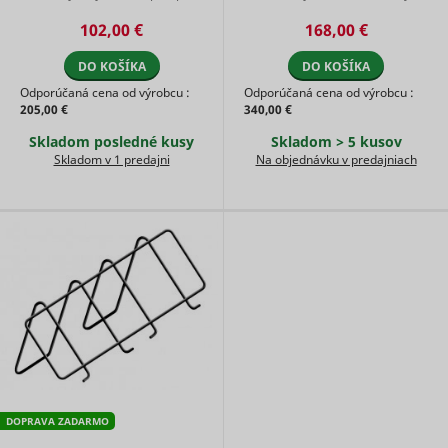
Aqua Jet 50 inštalovať pri
ohrev jednoducho a rýchlo
102,00 €
168,00 €
rôznom stupni zapustenia bazé
umiestniť prakticky kamkoľvek na
...
Vaš ...
DO KOŠÍKA
DO KOŠÍKA
Odporúčaná cena od výrobcu :
Odporúčaná cena od výrobcu :
205,00 €
340,00 €
Skladom posledné kusy
Skladom > 5 kusov
Skladom v 1 predajni
Na objednávku v predajniach
DOPRAVA ZADARMO