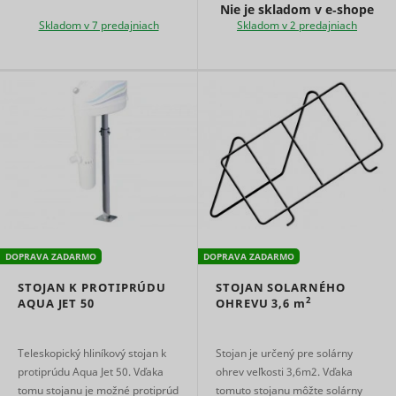
Nie je skladom v e‑shope
Skladom v 7 predajniach
Skladom v 2 predajniach
DOPRAVA ZADARMO
DOPRAVA ZADARMO
STOJAN K PROTIPRÚDU
STOJAN SOLARNÉHO
2
AQUA JET 50
OHREVU
3,6 m
Teleskopický hliníkový stojan k
Stojan je určený pre solárny
protiprúdu Aqua Jet 50. Vďaka
ohrev veľkosti 3,6m2. Vďaka
tomu stojanu je možné protiprúd
tomuto stojanu môžte solárny