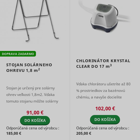
DOPRAVA ZADARMO
CHLORINÁTOR KRYSTAL
STOJAN SOLÁRNEHO
3
CLEAR DO
17 m
2
OHREVU
1,8 m
Vďaka chlorátoru ušetríte až 80
Stojan je určený pre solárny
% prostriedkov za bazénovú
ohrev veľkosti 1,8m2. Vďaka
chémiu, a navyše docielite
tomuto stojanu môžte solárny
čistejšiu a zdravšiu vodu. Proces
ohrev jednoducho a rýchlo
102,00 €
vzniku chlóru Bežná soľ (c ...
91,00 €
umiestniť prakticky kamkoľvek
DO KOŠÍKA
DO KOŠÍKA
na Vaš ...
Odporúčaná cena od výrobcu :
Odporúčaná cena od výrobcu :
185,00 €
205,00 €