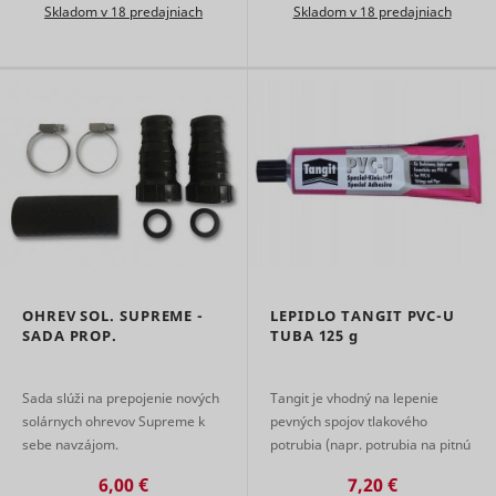
Skladom v 18 predajniach
Skladom v 18 predajniach
use of
embedde
services.
Collects d
on visitor
behaviour
multiple
websites, 
order to
present 
relevant
_uetsid
Microsoft
advertise
This also 
the websit
limit the
number o
OHREV SOL. SUPREME -
LEPIDLO TANGIT PVC-U
times that
SADA PROP.
TUBA
125 g
are shown
same
advertise
Sada slúži na prepojenie nových
Tangit je vhodný na lepenie
Used to t
visitors o
solárnych ohrevov Supreme k
pevných spojov tlakového
multiple
sebe navzájom.
potrubia (napr. potrubia na pitnú
websites, 
vodu a plynové potrubie)
order to
6,00 €
7,20 €
s fitinkami z PVC-U, na lepenie k
_uetvid
Microsoft
present