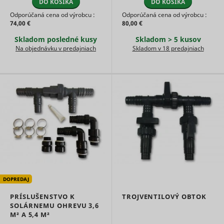
DO KOŠÍKA
DO KOŠÍKA
user's vi
Odporúčaná cena od výrobcu :
Odporúčaná cena od výrobcu :
player
74,00 €
80,00 €
ytidb::LAST_RESULT_ENTRY_KEY
YouTube
preferenc
using
Skladom posledné kusy
Skladom > 5 kusov
embedde
Na objednávku v predajniach
Skladom v 18 predajniach
YouTube 
Used to t
user’s
YtIdbMeta#databases
YouTube
interactio
embedde
content.
DOPREDAJ
PRÍSLUŠENSTVO K
TROJVENTILOVÝ OBTOK
SOLÁRNEMU OHREVU 3,6
M² A 5,4 M²