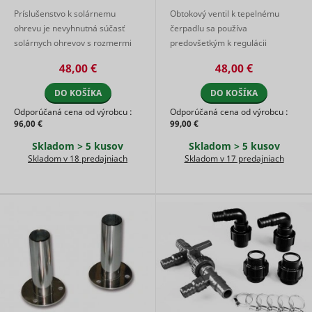
Príslušenstvo k solárnemu
Obtokový ventil k tepelnému
ohrevu je nevyhnutná súčasť
čerpadlu sa používa
solárnych ohrevov s rozmermi
predovšetkým k regulácii
3,6 m2 a 5,4 m2. Vďaka tomuto
prietoku tepelným čerpadlom.
48,00 €
48,00 €
príslušenstvu budete môcť
Umožňuje tak dosiahnutie
solárne ohr ...
ideálnej rýchlosti prúd ...
DO KOŠÍKA
DO KOŠÍKA
Odporúčaná cena od výrobcu :
Odporúčaná cena od výrobcu :
96,00 €
99,00 €
Skladom > 5 kusov
Skladom > 5 kusov
Skladom v 18 predajniach
Skladom v 17 predajniach