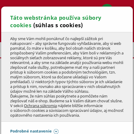
Táto webstránka používa súbory
cookies
(súhlas s cookies)
Hľadať
Aby sme Vám mohli ponúknuť čo najlepší zážitok pri
nakupovaní – aby správne fungovalo vyhľadávanie, aby si web
pamätal, čo máte v košíku, aby bol obsah našich stránok
PODSEDÁKY NA STOLIČKY
prispôsobený Vašim preferenciám, aby Vám boli v reklamných a
sociálnych sieťach zobrazované reklamy, ktoré sú pre Vás
relevantné, a aby sme na základe analýz používania webu mohli
zlepšovať naše služby, potrebujeme mať my a naši partneri
prístup k súborom cookies a podobným technológiám, tzn.
malým súborom, ktoré sa dočasne ukladajú vo Vašom
prehliadači. U niektorých typov týchto súborov je ich ukladanie
PODSEDÁKY NA STOLIČKY
a prístup k nim, rovnako ako spracúvanie v nich obsiahnutých
údajov možné len na základe Vášho súhlasu.
Ďakujeme, že nám súhlas poskytnete a pomôžete nám
Mäkké podsedáky na stoličky dotiahnu
záhradné stoličky
k
zlepšovať náš e-shop. Budeme sa k Vašim dátam chovať slušne.
V sekcii
Ochrana súkromia
nájdete bližšie informácie
dokonalosti. Zďaleka nejde o obyčajný kus látky, luxusné
o súboroch cookies a súvisiacom spracúvaní údajov, aj možnosť
prevedenie záhradných sedák dotvorí dokonalý vzhľad vášho
Zobraziť celý popis
opätovného nastavenia ich používania.
záhradného nábytku
.
Preskočiť sekciu
Podrobné nastavenie
FILTRÁCIA PRODUKTOV