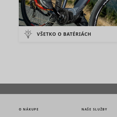
VŠETKO O BATÉRIÁCH
ts
persooEnv
uuid2
persooSes
persooVid
hjActiveV
test_cooki
XANDR_P
daktelaWe
O NÁKUPE
NAŠE SLUŽBY