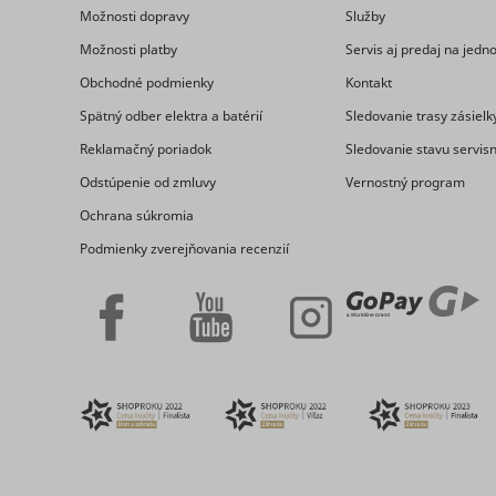
Možnosti dopravy
Služby
Možnosti platby
Servis aj predaj na jed
eventStr
Obchodné podmienky
Kontakt
tt_appInfo
Spätný odber elektra a batérií
Sledovanie trasy zásielk
__cf_bm [x
cart_remi
Reklamačný poriadok
Sledovanie stavu servis
Odstúpenie od zmluvy
Vernostný program
hjViewpor
Ochrana súkromia
cart_remi
Podmienky zverejňovania recenzií
tt_pixel_s
checkedSt
lastVisite
tt_session