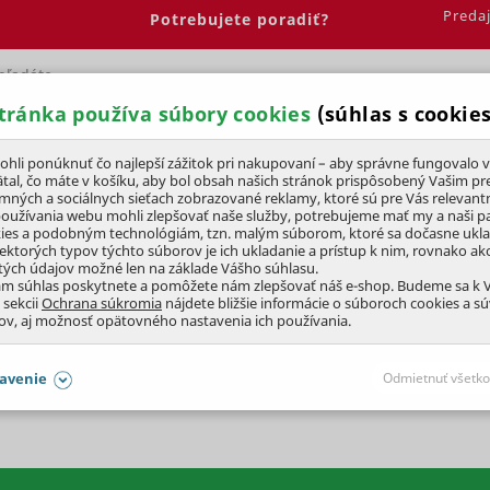
Preda
Potrebujete poradiť?
tránka používa súbory cookies
(súhlas s cookies
Spálňa
Jedáleň
Elektrobicykle
Vína
Pre deti
li ponúknuť čo najlepší zážitok pri nakupovaní – aby správne fungovalo v
tal, čo máte v košíku, aby bol obsah našich stránok prispôsobený Vašim pr
amných a sociálnych sieťach zobrazované reklamy, ktoré sú pre Vás relevant
- Elektrobicykle
používania webu mohli zlepšovať naše služby, potrebujeme mať my a naši pa
ies a podobným technológiám, tzn. malým súborom, ktoré sa dočasne ukl
iektorých typov týchto súborov je ich ukladanie a prístup k nim, rovnako a
tých údajov možné len na základe Vášho súhlasu.
KLE
ám súhlas poskytnete a pomôžete nám zlepšovať náš e-shop. Budeme sa k
 sekcii
Ochrana súkromia
nájdete bližšie informácie o súboroch cookies a s
ov, aj možnosť opätovného nastavenia ich používania.
 cyklistiky. Preskúmajte nášho sprievodcu
 výber alebo zážitok z jazdy. Od
výberu modelov
avenie
Odmietnuť všetko
 všetko o tejto modernej forme dopravy. Ponorte sa
SÚHLASY AJ S DETAILMI
aby naše stránky mohli fungovať
Vždy 