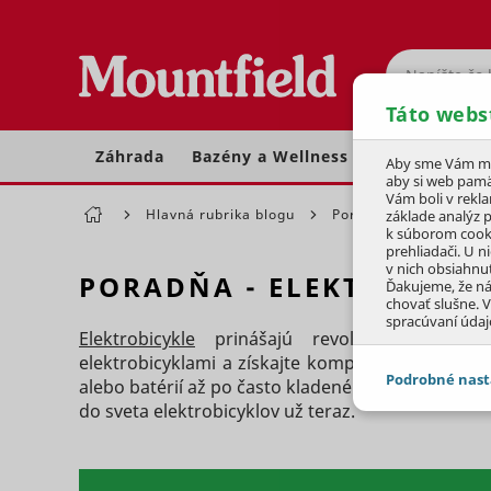
Hľadať
Táto webs
Záhrada
Bazény a Wellness
Dom a dielňa
Aby sme Vám moh
aby si web pamä
Vám boli v rekl
Hlavná rubrika blogu
Poradňa
Poradňa 
základe analýz 
k súborom cook
prehliadači. U n
v nich obsiahnu
PORADŇA - ELEKTROBICY
Ďakujeme, že n
chovať slušne. V
spracúvaní údaj
Elektrobicykle
prinášajú revolúciu do sveta
elektrobicyklami a získajte komplexný pohľad na
Podrobné nast
alebo batérií až po často kladené otázky. Zistite
do sveta elektrobicyklov už teraz.
JEDNOTLIVÉ 
Potrebné - 