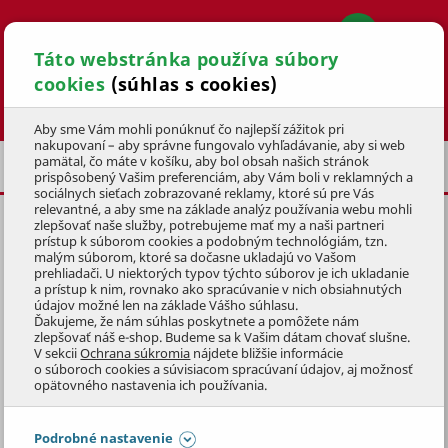
Táto webstránka používa súbory
cookies
(súhlas s cookies)
Hľadať
Aby sme Vám mohli ponúknuť čo najlepší zážitok pri
nakupovaní – aby správne fungovalo vyhľadávanie, aby si web
pamätal, čo máte v košíku, aby bol obsah našich stránok
CYKLODOPLNKY
BLATNÍKY
prispôsobený Vašim preferenciám, aby Vám boli v reklamných a
sociálnych sieťach zobrazované reklamy, ktoré sú pre Vás
relevantné, a aby sme na základe analýz používania webu mohli
zlepšovať naše služby, potrebujeme mať my a naši partneri
PREDNÝ BLATNÍK MTF NA
prístup k súborom cookies a podobným technológiám, tzn.
HORSKÉ BICYKLE
malým súborom, ktoré sa dočasne ukladajú vo Vašom
prehliadači. U niektorých typov týchto súborov je ich ukladanie
a prístup k nim, rovnako ako spracúvanie v nich obsiahnutých
KÓD: 4KOZ1069
údajov možné len na základe Vášho súhlasu.
Ďakujeme, že nám súhlas poskytnete a pomôžete nám
zlepšovať náš e-shop. Budeme sa k Vašim dátam chovať slušne.
Preskočiť sekciu
V sekcii
Ochrana súkromia
nájdete bližšie informácie
o súboroch cookies a súvisiacom spracúvaní údajov, aj možnosť
opätovného nastavenia ich používania.
Podrobné nastavenie