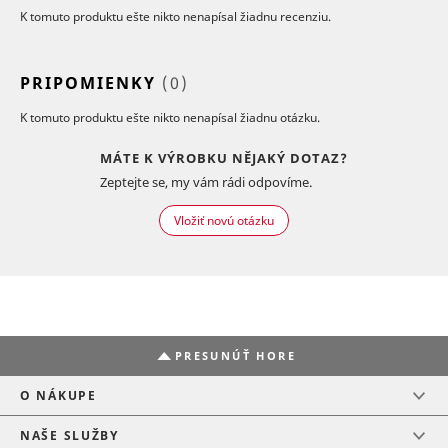
K tomuto produktu ešte nikto nenapísal žiadnu recenziu.
PRIPOMIENKY
(0)
K tomuto produktu ešte nikto nenapísal žiadnu otázku.
MÁTE K VÝROBKU NĚJAKÝ DOTAZ?
Zeptejte se, my vám rádi odpovíme.
Vložiť novú otázku
PRESUNÚŤ HORE
O NÁKUPE
NAŠE SLUŽBY