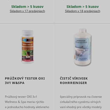
use of
Skladom > 5 kusov
Skladom > 5 kusov
embedde
Skladom v 17 predajniach
Skladom v 18 predajniach
services.
Collects d
on visitor
behaviour
multiple
websites, 
order to
present 
relevant
_uetsid
Microsoft
advertise
This also 
the websit
limit the
number o
times that
are shown
PRÚŽKOVÝ TESTER OXI
ČISTIČ VÍRIVIEK
same
3V1 W&SPA
ROHRREINIGER
advertise
Used to t
visitors o
Prúžkový tester OXI 3v1
špeciálny prípravok na čistenie
multiple
websites, 
Wellness & Spa meria rýchlo
cirkulačného systému vírivých
order to
a jednoducho hodnoty aktívneho
vaní vhodný pre všetky modely
_uetvid
Microsoft
present