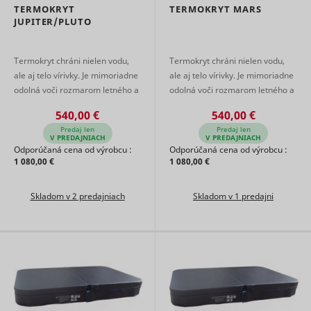
TERMOKRYT
TERMOKRYT MARS
JUPITER/PLUTO
Termokryt chráni nielen vodu,
Termokryt chráni nielen vodu,
ale aj telo vírivky. Je mimoriadne
ale aj telo vírivky. Je mimoriadne
odolná voči rozmarom letného a
odolná voči rozmarom letného a
zimného počasia. Je potiahnutá
zimného počasia. Je potiahnutá
540,00 €
540,00 €
kvalitnou tkaninou Blac ...
kvalitnou tkaninou Blac ...
Predaj len
Predaj len
V PREDAJNIACH
V PREDAJNIACH
Odporúčaná cena od výrobcu :
Odporúčaná cena od výrobcu :
1 080,00 €
1 080,00 €
Skladom v 2 predajniach
Skladom v 1 predajni