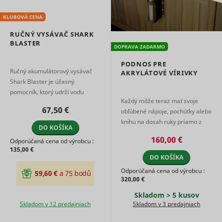
KLUBOVÁ CENA
RUČNÝ VYSÁVAČ SHARK
BLASTER
DOPRAVA ZADARMO
PODNOS PRE
Ručný akumulátorový vysávač
AKRYLÁTOVÉ VÍRIVKY
Shark Blaster je úžasný
pomocník, ktorý udrží vodu
Každý môže teraz mať svoje
krištáľovo čistú. Vysávač je
67,50 €
obľúbené nápoje, pochúťky alebo
určený pre vírivé vane ...
knihu na dosah ruky priamo z
DO KOŠÍKA
vírivky. Náš esteticky vyladený
160,00 €
Odporúčaná cena od výrobcu :
servírovací podnos je z pevn ...
135,00 €
DO KOŠÍKA
Odporúčaná cena od výrobcu :
59,60 €
a 75 bodů
320,00 €
Skladom > 5 kusov
Skladom v 12 predajniach
Skladom v 3 predajniach