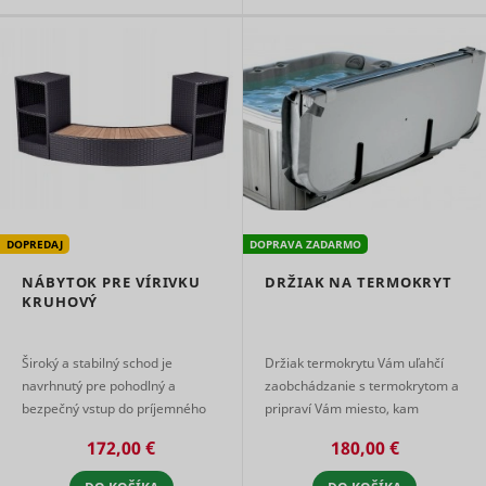
DOPREDAJ
DOPRAVA ZADARMO
NÁBYTOK PRE VÍRIVKU
DRŽIAK NA TERMOKRYT
KRUHOVÝ
Široký a stabilný schod je
Držiak termokrytu Vám uľahčí
navrhnutý pre pohodlný a
zaobchádzanie s termokrytom a
bezpečný vstup do príjemného
pripraví Vám miesto, kam
vírivého kúpeľa ale aj výstup
termokryt odkladať pri relaxácii
172,00 €
180,00 €
z neho. Taký prístup k vírivk ...
vo vírivke. Keď držiak nepoužív ...