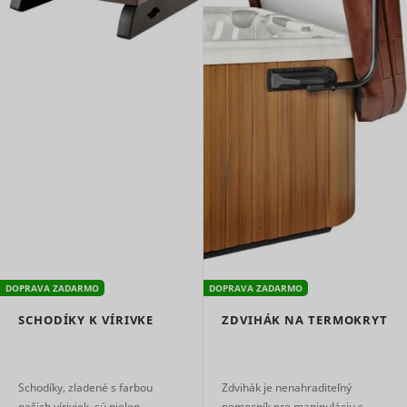
DOPRAVA ZADARMO
DOPRAVA ZADARMO
SCHODÍKY K VÍRIVKE
ZDVIHÁK NA TERMOKRYT
Schodíky, zladené s farbou
Zdvihák je nenahraditeľný
našich víriviek, sú nielen
pomocník pre manipuláciu s