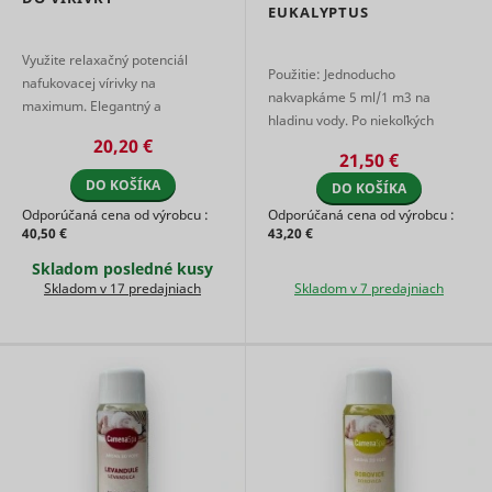
EUKALYPTUS
the
advertise
on the web
Využite relaxačný potenciál
Použitie: Jednoducho
Collects
nafukovacej vírivky na
statistical
nakvapkáme 5 ml/1 m3 na
maximum. Elegantný a
related to
hladinu vody. Po niekoľkých
ergonomicky navrhnutý
user's we
20,20 €
minútach sa nad vodou
visits, suc
podhlavník poskytuje pri
21,50 €
rozprestrie príjemná vôňa. (pri
the numbe
uvoľňujúcom kúpeli príjemnú
DO KOŠÍKA
visits, av
DO KOŠÍKA
5ml dávkovanie na 1 ...
opo ...
time spen
Odporúčaná cena od výrobcu :
Odporúčaná cena od výrobcu :
the websi
40,50 €
43,20 €
what pag
have bee
Skladom posledné kusy
loaded. T
Skladom v 17 predajniach
Skladom v 7 predajniach
purpose is
segment 
website's
according
SL_L_23361dd035530_SID
Smartlook
factors su
demograp
and
geographi
location, i
order to 
media an