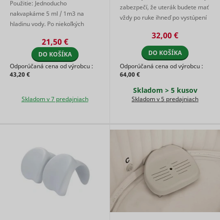
Použitie: Jednoducho
content f
zabezpečí, že uterák budete mať
nakvapkáme 5 ml / 1m3 na
the websi
vždy po ruke ihneď po vystúpení
dt
UnderdogMedia
onto socia
hladinu vody. Po niekoľkých
z vírivky. Konštrukcia z
media
minútach sa nad vodou rozvinie
32,00 €
práškovaného h ...
platforms
21,50 €
príjemná vôňa. (pri 5ml
websites.
DO KOŠÍKA
DO KOŠÍKA
dávkovanie na 1 kúpa ...
Registers 
unique ID 
Odporúčaná cena od výrobcu :
Odporúčaná cena od výrobcu :
identifies
43,20 €
64,00 €
user's de
Skladom > 5 kusov
during re
Skladom v 7 predajniach
Skladom v 5 predajniach
rtbh
UnderdogMedia
visits. Use
conversio
tracking a
measure 
efficacy o
online ads
Used to
measure 
efficiency
website’s
advertise
efforts, by
udmts
UnderdogMedia
collecting
on the
conversio