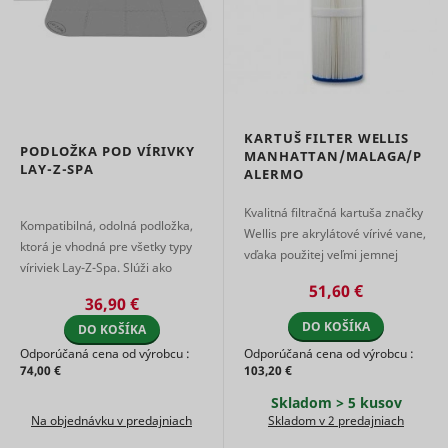
advertise
on the web
Collects
informati
user beha
on multipl
websites. 
__rtbh.uid
RTB House
informatio
KARTUŠ FILTER WELLIS
PODLOŽKA POD VÍRIVKY
used in or
MANHATTAN/MALAGA/P
optimize 
LAY-Z-SPA
ALERMO
relevance
advertise
Kvalitná filtračná kartuša značky
on the web
Kompatibilná, odolná podložka,
Wellis pre akrylátové vírivé vane,
Used to t
ktorá je vhodná pre všetky typy
vďaka použitej veľmi jemnej
user’s
víriviek Lay-Z-Spa. Slúži ako
__Secure-ROLLOUT_TOKEN
YouTube
interactio
tkanine precízne zachytáva aj
účinná ochrana dna vašej vírivky
51,60 €
embedde
veľmi drobný pevný odpa ...
36,90 €
content.
pred poškodením a chlado ...
DO KOŠÍKA
Stores th
DO KOŠÍKA
user's vi
Odporúčaná cena od výrobcu :
Odporúčaná cena od výrobcu :
player
74,00 €
103,20 €
__Secure-YEC
YouTube
preferenc
using
Skladom > 5 kusov
embedde
Na objednávku v predajniach
Skladom v 2 predajniach
YouTube 