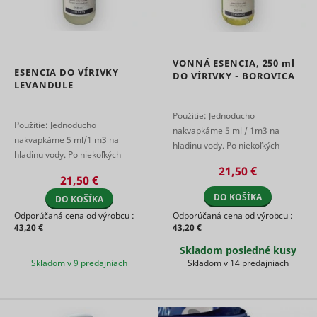
marketin
agencies 
structure
understa
their targ
VONNÁ ESENCIA,
250 ml
groups to
ESENCIA DO VÍRIVKY
DO VÍRIVKY - BOROVICA
enable
LEVANDULE
customis
online
Použitie: Jednoducho
advertisin
Použitie: Jednoducho
nakvapkáme 5 ml / 1m3 na
Collects
nakvapkáme 5 ml/1 m3 na
informati
hladinu vody. Po niekoľkých
hladinu vody. Po niekoľkých
user beha
minútach sa nad vodou rozvinie
on multipl
minútach sa nad vodou
21,50 €
príjemná vôňa. (pri 5ml
21,50 €
websites. 
rozprestrie príjemná vôňa. (pri
dávkovanie na 1 ...
__rtbh.lid
RTB House
informatio
DO KOŠÍKA
DO KOŠÍKA
5ml dávkovanie na 1 ...
used in or
optimize 
Odporúčaná cena od výrobcu :
Odporúčaná cena od výrobcu :
relevance
43,20 €
43,20 €
advertise
Skladom posledné kusy
on the web
Skladom v 9 predajniach
Skladom v 14 predajniach
Collects
informati
user beha
on multipl
websites. 