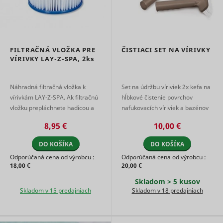
data on
Used by 
users'
DoubleCli
behaviour
register 
on the
_hjTLDTest
Hotjar
Relácia
report the
website.
website u
Used for
FILTRAČNÁ VLOŽKA PRE
ČISTIACI SET NA VÍRIVKY
actions af
internal
VÍRIVKY LAY-Z-SPA,
2ks
viewing o
analytics by
clicking o
the website
IDE
Google
the advert
operator.
ads with t
Náhradná filtračná vložka k
Set na údržbu víriviek 2x kefa na
Used by the
purpose o
social
vírivkám LAY-Z-SPA. Ak filtračnú
hĺbkové čistenie povrchov
measuring
networking
vložku prepláchnete hadicou a
nafukovacích víriviek a bazénov
efficacy o
service,
vložka zostane znečistená alebo
1x sieťka na zber plávajúcich
ad and to
_tt_enable_cookie
TikTok
TikTok, for
1 rok
8,95 €
10,00 €
present
zmení farbu, je čas vložku ...
nečistôt
tracking the
targeted 
use of
DO KOŠÍKA
DO KOŠÍKA
the user.
embedded
Tracks if 
services.
Odporúčaná cena od výrobcu :
Odporúčaná cena od výrobcu :
user has 
18,00 €
20,00 €
Registers
interest in
statistical
specific
Skladom > 5 kusov
data on
products 
Skladom v 15 predajniach
Skladom v 18 predajniach
users'
events ac
behaviour
multiple
on the
_cltk
Microsoft
Relácia
websites 
website.
detects h