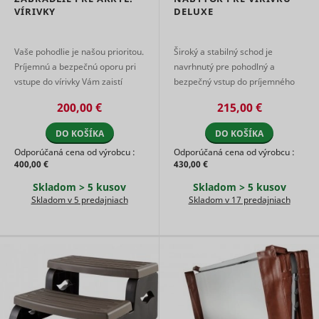
VÍRIVKY
DELUXE
Vaše pohodlie je našou prioritou.
Široký a stabilný schod je
Príjemnú a bezpečnú oporu pri
navrhnutý pre pohodlný a
vstupe do vírivky Vám zaistí
bezpečný vstup do príjemného
pevné a stabilné zábradlie.
vírivého kúpeľa ale aj výstup
200,00 €
215,00 €
Ocenia je najmä deti, ľudia ...
z neho. Taký prístup k vírivk ...
DO KOŠÍKA
DO KOŠÍKA
Odporúčaná cena od výrobcu :
Odporúčaná cena od výrobcu :
400,00 €
430,00 €
Skladom > 5 kusov
Skladom > 5 kusov
Skladom v 5 predajniach
Skladom v 17 predajniach