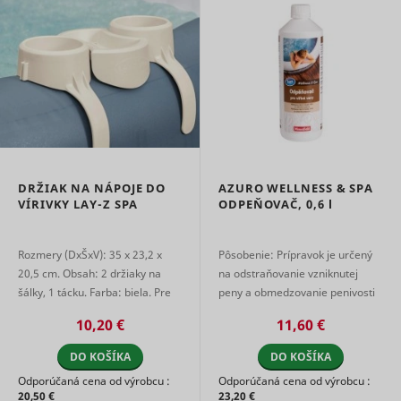
Used for
user navi
internal
pagead/1p-user-list/#
Google
between s
analytics by
This is us
the website
measure
operator.
of
Čaká na
advertise
smartlook_internal_db#assets
www.mountfield.sk
Dlhodob
schválenie
efforts an
facilitates
payment 
referral-f
between
websites.
DRŽIAK NA NÁPOJE DO
AZURO WELLNESS & SPA
Used by 
VÍRIVKY LAY-Z SPA
ODPEŇOVAČ,
0,6 l
AdSense f
experimen
with
Rozmery (DxŠxV): 35 x 23,2 x
Pôsobenie: Prípravok je určený
_gcl_au
Google
advertise
20,5 cm. Obsah: 2 držiaky na
na odstraňovanie vzniknutej
efficiency
across
šálky, 1 tácku. Farba: biela. Pre
peny a obmedzovanie penivosti
websites 
Vaše maximálne pohodlie v pr ...
vody vo vírivke, vírivej vani či
their serv
10,20 €
11,60 €
bazéne. Pôsobí ako preventív ...
Used by t
social
DO KOŠÍKA
DO KOŠÍKA
networkin
Odporúčaná cena od výrobcu :
Odporúčaná cena od výrobcu :
service, T
_ttp [x2]
TikTok
20,50 €
23,20 €
for tracki