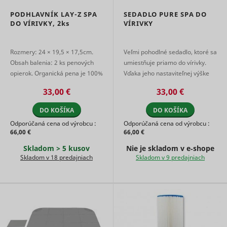
of the web
PODHLAVNÍK LAY-Z SPA
SEDADLO PURE SPA DO
ads acros
DO VÍRIVKY,
2ks
VÍRIVKY
multiple
websites.
Tracks th
conversio
Rozmery: 24 × 19,5 × 17,5cm.
Veľmi pohodlné sedadlo, ktoré sa
between t
Obsah balenia: 2 ks penových
umiestňuje priamo do vírivky.
user and 
opierok. Organická pena je 100%
Vďaka jeho nastaviteľnej výške
advertise
vodotesná a odolná voči ch ...
značne spríjemní pobyt vo vírivke
banners o
33,00 €
33,00 €
_gcl_ls
Google
website - 
osobám menšieho vzrast ...
serves to
DO KOŠÍKA
DO KOŠÍKA
optimise 
relevance
Odporúčaná cena od výrobcu :
Odporúčaná cena od výrobcu :
the
66,00 €
66,00 €
advertise
on the web
Skladom > 5 kusov
Nie je skladom v e‑shope
Collects
Skladom v 18 predajniach
Skladom v 9 predajniach
informati
user beha
on multipl
websites. 
__rtbh.lid
RTB House
informatio
used in or
optimize 
relevance