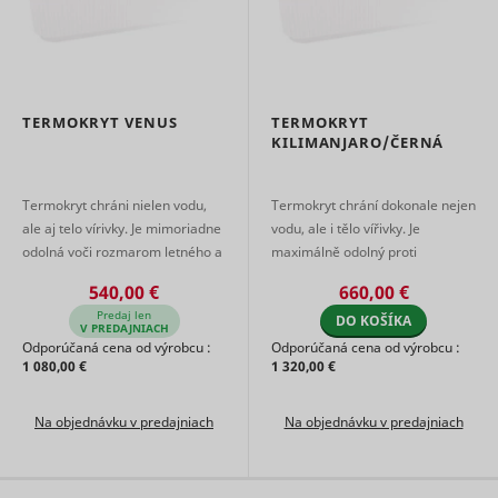
TERMOKRYT VENUS
TERMOKRYT
KILIMANJARO/ČERNÁ
Termokryt chráni nielen vodu,
Termokryt chrání dokonale nejen
ale aj telo vírivky. Je mimoriadne
vodu, ale i tělo vířivky. Je
odolná voči rozmarom letného a
maximálně odolný proti
zimného počasia. Je potiahnutá
rozmarům letního i zimního
540,00 €
660,00 €
kvalitnou tkaninou Blac ...
počasí. Je potažen kvalitní imitací
Predaj len
DO KOŠÍKA
kůž ...
V PREDAJNIACH
Odporúčaná cena od výrobcu :
Odporúčaná cena od výrobcu :
1 080,00 €
1 320,00 €
Na objednávku v predajniach
Na objednávku v predajniach