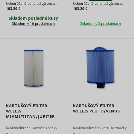
embedde
Odporúčaná cena od výrobcu :
Odporúčaná cena od výrobcu :
content.
103,20 €
103,20 €
Tries to
Skladom posledné kusy
estimate 
users'
Skladom v 16 predajniach
Skladom v 3 predajniach
bandwidth
VISITOR_INFO1_LIVE
YouTube
pages wit
integrate
YouTube
videos.
Registers 
unique ID
keep stati
YSC
YouTube
of what v
from You
the user 
seen.
Necessary
the
implemen
KARTUŠOVÝ FILTER
KARTUŠOVÝ FILTER
and
yt-icons-last-purged
YouTube
WELLIS
WELLIS PLUTO/VENUS
functionali
MIAMI/TITAN/JUPITER
YouTube v
content o
website.
Kvalitní filtrační kartuše značky
Kvalitná filtračná kartuša značky
Stores th