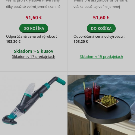
Wellis pro akrylátové vířivé vany
Wellis pre akrylátové vírivé vane,
user's vi
díky použité velmi jemné tkanině
vďaka použitej veľmi jemnej
player
precizně zachytává i velmi
tkanine precízne zachytáva aj
ytidb::LAST_RESULT_ENTRY_KEY
YouTube
preferenc
51,60 €
51,60 €
drobný pevný odpad a o ...
veľmi drobný pevný odpa ...
using
embedde
DO KOŠÍKA
DO KOŠÍKA
YouTube 
Used to t
Odporúčaná cena od výrobcu :
Odporúčaná cena od výrobcu :
user’s
103,20 €
103,20 €
YtIdbMeta#databases
YouTube
interactio
Skladom > 5 kusov
embedde
content.
Skladom v 17 predajniach
Skladom v 15 predajniach