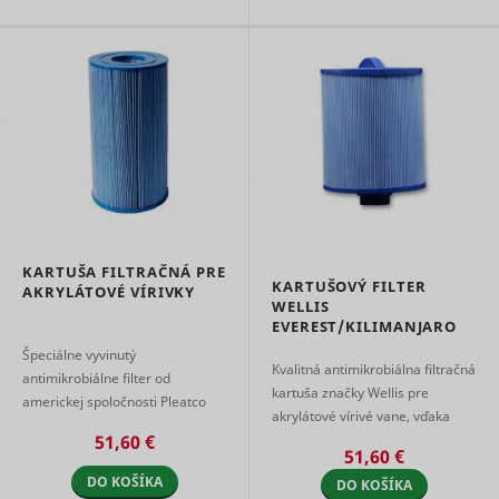
Used to t
user’s
__Secure-YNID
YouTube
interactio
embedde
content.
Used to t
user’s
LAST_RESULT_ENTRY_KEY
YouTube
interactio
embedde
content.
Used to t
user’s
LogsDatabaseV2:V#||LogsRequestsStore
YouTube
interactio
embedde
KARTUŠA FILTRAČNÁ PRE
content.
KARTUŠOVÝ FILTER
AKRYLÁTOVÉ VÍRIVKY
Necessary
WELLIS
the
EVEREST/KILIMANJARO
implemen
and
Špeciálne vyvinutý
ServiceWorkerLogsDatabase#SWHealthLog
YouTube
Kvalitná antimikrobiálna filtračná
functionali
antimikrobiálne filter od
YouTube v
kartuša značky Wellis pre
americkej spoločnosti Pleatco
content o
akrylátové vírivé vane, vďaka
určuje smer v čistenie vody.
website.
51,60 €
použitej veľmi jemnej tkanine
Použité technológie obmedzujú
Used to t
51,60 €
precízne zachytáva aj veľmi d ...
user’s
tvorbu mikróbov ...
DO KOŠÍKA
DO KOŠÍKA
TESTCOOKIESENABLED
YouTube
interactio