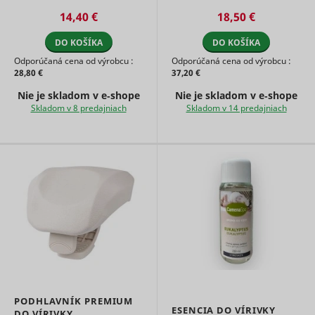
kyslíka, pH a celkovej alkality
akrylátových aj nafukovacích
relevant
14,40 €
18,50 €
v bazénoch či ví ...
víriviek ...
advertise
based on 
DO KOŠÍKA
DO KOŠÍKA
visitor's
preferenc
Odporúčaná cena od výrobcu :
Odporúčaná cena od výrobcu :
Used to t
28,80 €
37,20 €
visitors o
Nie je skladom v e‑shope
Nie je skladom v e‑shope
multiple
Skladom v 8 predajniach
Skladom v 14 predajniach
websites, 
order to
ttcsid
TikTok
present
relevant
advertise
based on 
visitor's
preferenc
Tracks th
conversio
between t
user and 
advertise
banners o
ttcsid_#
TikTok
website - 
serves to
PODHLAVNÍK PREMIUM
optimise 
ESENCIA DO VÍRIVKY
DO VÍRIVKY
relevance