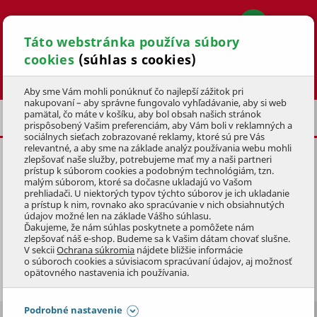
Táto webstránka používa súbory
cookies
(súhlas s cookies)
Hľadať
Aby sme Vám mohli ponúknuť čo najlepší zážitok pri
nakupovaní – aby správne fungovalo vyhľadávanie, aby si web
pamätal, čo máte v košíku, aby bol obsah našich stránok
VÍRIVKY
PRÍSLUŠENSTVO
prispôsobený Vašim preferenciám, aby Vám boli v reklamných a
sociálnych sieťach zobrazované reklamy, ktoré sú pre Vás
relevantné, a aby sme na základe analýz používania webu mohli
zlepšovať naše služby, potrebujeme mať my a naši partneri
prístup k súborom cookies a podobným technológiám, tzn.
malým súborom, ktoré sa dočasne ukladajú vo Vašom
prehliadači. U niektorých typov týchto súborov je ich ukladanie
PRÍSLUŠENSTVO K VÍRIVKÁM
a prístup k nim, rovnako ako spracúvanie v nich obsiahnutých
údajov možné len na základe Vášho súhlasu.
Ďakujeme, že nám súhlas poskytnete a pomôžete nám
Dotiahnite pohodlie a relax vo
vírivke
k dokonalosti s
zlepšovať náš e-shop. Budeme sa k Vašim dátam chovať slušne.
V sekcii
Ochrana súkromia
nájdete bližšie informácie
praktickými doplnkami k našim
akrylátovým
aj
nafukovacím
o súboroch cookies a súvisiacom spracúvaní údajov, aj možnosť
vírivkám
. Ponúkame aj kompletný sortiment na čistenie a
Zobraziť celý popis
opätovného nastavenia ich používania.
starostlivosť o vodu aj vaňu alebo samotné filtre do vírivky.
Budete sa tak stále kúpať v krištáľovo čistej vode!
Podrobné nastavenie