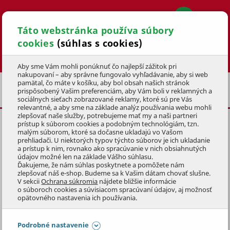
Táto webstránka používa súbory
cookies
(súhlas s cookies)
Hľadať
Aby sme Vám mohli ponúknuť čo najlepší zážitok pri
nakupovaní – aby správne fungovalo vyhľadávanie, aby si web
pamätal, čo máte v košíku, aby bol obsah našich stránok
NÁHRADNÉ DIELY PRE KULTIVÁTORY A ICH
prispôsobený Vašim preferenciám, aby Vám boli v reklamných a
PRÍSLUŠENSTVO
sociálnych sieťach zobrazované reklamy, ktoré sú pre Vás
relevantné, a aby sme na základe analýz používania webu mohli
zlepšovať naše služby, potrebujeme mať my a naši partneri
prístup k súborom cookies a podobným technológiám, tzn.
REMEŇ KL.SPA 807LW 825LA
malým súborom, ktoré sa dočasne ukladajú vo Vašom
prehliadači. U niektorých typov týchto súborov je ich ukladanie
KÓD: BA048
a prístup k nim, rovnako ako spracúvanie v nich obsiahnutých
údajov možné len na základe Vášho súhlasu.
Ďakujeme, že nám súhlas poskytnete a pomôžete nám
Preskočiť sekciu
KLUBOVÁ CENA
zlepšovať náš e-shop. Budeme sa k Vašim dátam chovať slušne.
V sekcii
Ochrana súkromia
nájdete bližšie informácie
o súboroch cookies a súvisiacom spracúvaní údajov, aj možnosť
opätovného nastavenia ich používania.
Podrobné nastavenie