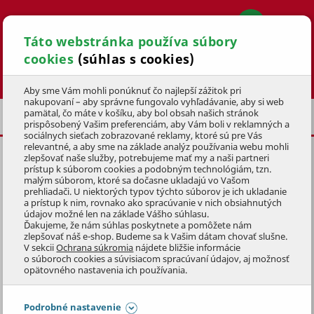
Táto webstránka používa súbory
cookies
(súhlas s cookies)
Hľadať
Aby sme Vám mohli ponúknuť čo najlepší zážitok pri
nakupovaní – aby správne fungovalo vyhľadávanie, aby si web
pamätal, čo máte v košíku, aby bol obsah našich stránok
VIANOČNÉ GULE
POSLEDNÁ ŠANCA
prispôsobený Vašim preferenciám, aby Vám boli v reklamných a
sociálnych sieťach zobrazované reklamy, ktoré sú pre Vás
relevantné, a aby sme na základe analýz používania webu mohli
zlepšovať naše služby, potrebujeme mať my a naši partneri
SKLENENÁ VIANOČNÁ GUĽA
prístup k súborom cookies a podobným technológiám, tzn.
VLOČKY
8cm,
ČERVENÁ
malým súborom, ktoré sa dočasne ukladajú vo Vašom
prehliadači. U niektorých typov týchto súborov je ich ukladanie
a prístup k nim, rovnako ako spracúvanie v nich obsiahnutých
KÓD: 9VAD0717
údajov možné len na základe Vášho súhlasu.
Ďakujeme, že nám súhlas poskytnete a pomôžete nám
zlepšovať náš e-shop. Budeme sa k Vašim dátam chovať slušne.
Preskočiť sekciu
DOPREDAJ
V sekcii
Ochrana súkromia
nájdete bližšie informácie
o súboroch cookies a súvisiacom spracúvaní údajov, aj možnosť
opätovného nastavenia ich používania.
Podrobné nastavenie