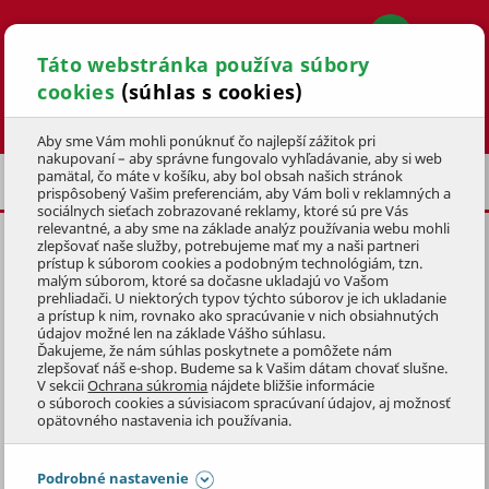
Táto webstránka používa súbory
cookies
(súhlas s cookies)
Hľadať
Aby sme Vám mohli ponúknuť čo najlepší zážitok pri
nakupovaní – aby správne fungovalo vyhľadávanie, aby si web
pamätal, čo máte v košíku, aby bol obsah našich stránok
POSLEDNÁ ŠANCA
prispôsobený Vašim preferenciám, aby Vám boli v reklamných a
sociálnych sieťach zobrazované reklamy, ktoré sú pre Vás
relevantné, a aby sme na základe analýz používania webu mohli
zlepšovať naše služby, potrebujeme mať my a naši partneri
SLAMENÁ REŤAZ
2m
prístup k súborom cookies a podobným technológiám, tzn.
malým súborom, ktoré sa dočasne ukladajú vo Vašom
KÓD: 9VAD0674
prehliadači. U niektorých typov týchto súborov je ich ukladanie
a prístup k nim, rovnako ako spracúvanie v nich obsiahnutých
údajov možné len na základe Vášho súhlasu.
Preskočiť sekciu
DOPREDAJ
Ďakujeme, že nám súhlas poskytnete a pomôžete nám
zlepšovať náš e-shop. Budeme sa k Vašim dátam chovať slušne.
V sekcii
Ochrana súkromia
nájdete bližšie informácie
o súboroch cookies a súvisiacom spracúvaní údajov, aj možnosť
opätovného nastavenia ich používania.
Podrobné nastavenie